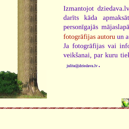
Izmantojot dziedava.lv
darīts kāda apmaksāt
personīgajās mājaslap
fotogrāfijas autoru
un a
Ja fotogrāfijas vai i
veikšanai, par kuru ti
.