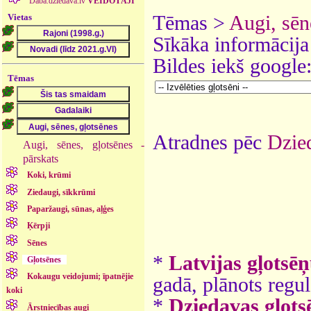
Daba.dziedava.lv
VEIDOTĀJI
Vietas
Tēmas >
Augi, sēn
Sīkāka informācija
Bildes iekš google
Tēmas
Atradnes pēc
Dzied
Augi, sēnes, gļotsēnes -
pārskats
Koki, krūmi
Ziedaugi, sīkkrūmi
Paparžaugi, sūnas, aļģes
Ķērpji
Sēnes
*
Latvijas gļotsēņ
Gļotsēnes
Kokaugu veidojumi; īpatnējie
gadā, plānots regul
koki
*
Dziedavas gļotsē
Ārstniecības augi