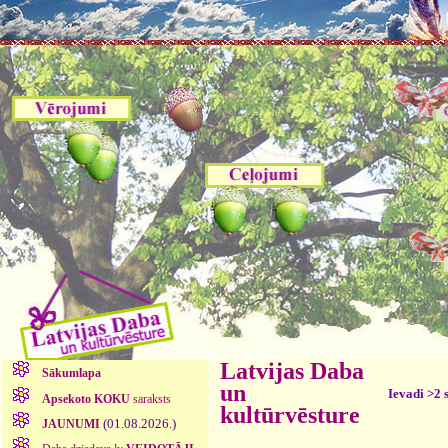
Latvijas Daba
Sākumlapa
un
Ievadi >2 
Apsekoto KOKU
saraksts
kultūrvēsture
(01.08.2026.)
JAUNUMI