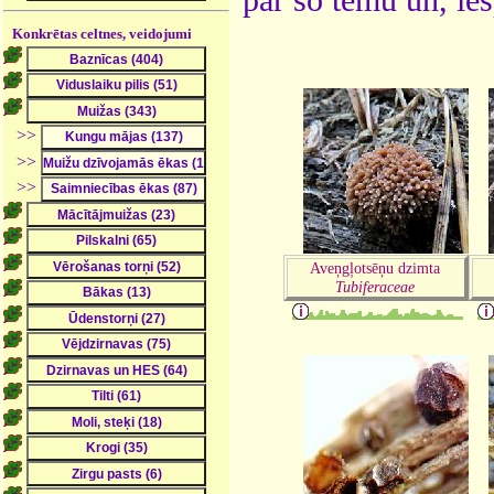
par šo tēmu un, ie
Konkrētas celtnes, veidojumi
>>
>>
>>
Aveņgļotsēņu dzimta
Tubiferaceae