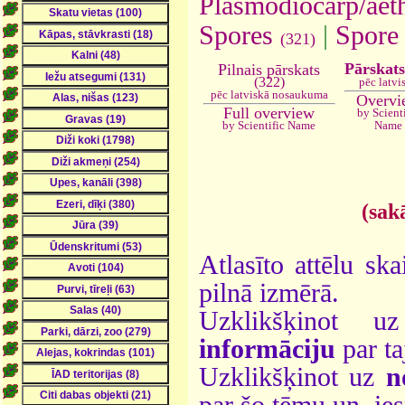
Plasmodiocarp/aeth
Spores
|
Spore
(321)
Pārskat
Pilnais pārskats
(322)
pēc latvi
pēc latviskā nosaukuma
Overvi
Full overview
by Scient
by Scientific Name
Name
(sak
Atlasīto attēlu ska
pilnā izmērā.
Uzklikšķinot 
informāciju
par ta
Uzklikšķinot uz
n