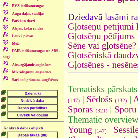
BVZ indikatorsugas
Augu daļas, stadijas
Dziedavā lasāmi rak
Parki un dārzi
Gļotsēņu pētījumi 
Alejas, koku rindas
Gļotsēņu pētījums 
Lauki, pļavas
Sēne vai gļotsēne?
Meži
DMB indikatorsugas un SBS -
Gļotsēniskā daudzv
augi
Gļotsēnes - nesēnes
Aizsargājamie augi/sēnes
Mikroliegumu augi/sēnes
Sarkanā grāmata- augi/sēnes
Tematisks pārskats
|
Sēdošs
|
A
(147)
(132)
Sporas
|
Sporu 
(321)
Thematic overview
Young
|
Sessil
Konkrēti dabas objekti
(147)