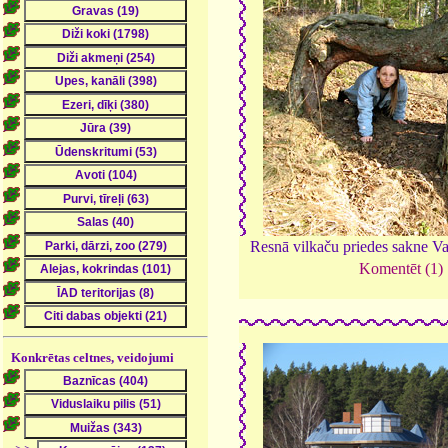
Resnā vilkaču priedes sakne Va
Komentēt (1)
Konkrētas celtnes, veidojumi