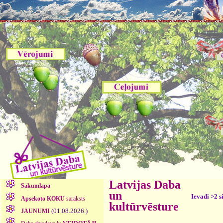
Latvijas Daba
Sākumlapa
un
Ievadi >2 s
Apsekoto KOKU
saraksts
kultūrvēsture
(01.08.2026.)
JAUNUMI