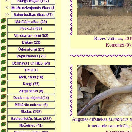
>>
>>
>>
Būves Valteros,
201
Komentēt (0)
Augsnes dižsliekas
Lumbricus te
ir nedaudz saplacināts,