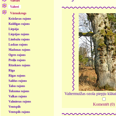
Vaivari
Valteri
Vārnukrogs
Krāslavas rajons
Kuldīgas rajons
Liepāja
Liepājas rajons
Limbažu rajons
Ludzas rajons
Madonas rajons
Ogres rajons
Preiļu rajons
Rēzeknes rajons
Rīga
Rīgas rajons
Saldus rajons
Talsu rajons
Tukuma rajons
Valtermuižas ozola piepju klāta
Valkas rajons
Valmieras rajons
Komentēt (0)
Ventspils
Ventspils rajons