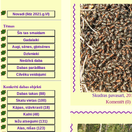
Tēmas
Konkrēti dabas objekti
Skudras pavasarī,
20
Komentēt (0)