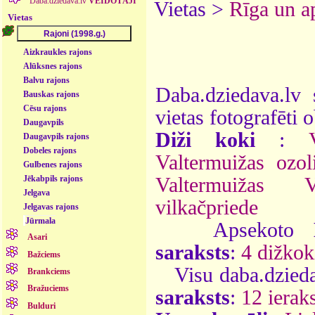
Daba.dziedava.lv
VEIDOTĀJI
Vietas >
Rīga un a
Vietas
Aizkraukles rajons
Alūksnes rajons
Balvu rajons
Daba.dziedava.lv 
Bauskas rajons
Cēsu rajons
vietas fotografēti o
Daugavpils
Diži koki
:
Daugavpils rajons
Dobeles rajons
Valtermuižas ozol
Gulbenes rajons
Valtermuižas V
Jēkabpils rajons
Jelgava
vilkačpriede
Jelgavas rajons
Jūrmala
Apsekoto
Asari
saraksts
:
4 dižkok
Bažciems
Visu daba.dzieda
Brankciems
Bražuciems
saraksts
:
12 ieraks
Bulduri