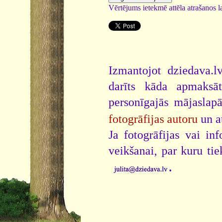
Vērtējums ietekmē attēla atrašanos la
Izmantojot dziedava.lv
darīts kāda apmaksāt
personīgajās mājaslap
fotogrāfijas autoru
un a
Ja fotogrāfijas vai i
veikšanai, par kuru ti
.