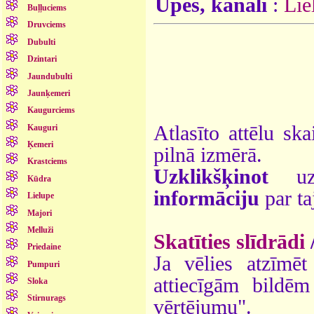
Upes, kanāli
:
Lie
Buļļuciems
Druvciems
Dubulti
Dzintari
Jaundubulti
Jaunķemeri
Kaugurciems
Atlasīto attēlu ska
Kauguri
Ķemeri
pilnā izmērā.
Krastciems
Uzklikšķinot
uz 
Kūdra
informāciju
par ta
Lielupe
Majori
Melluži
Skatīties slīdrādi
Priedaine
Ja vēlies atzīmēt 
Pumpuri
attiecīgām bildē
Sloka
Stirnurags
vērtējumu".