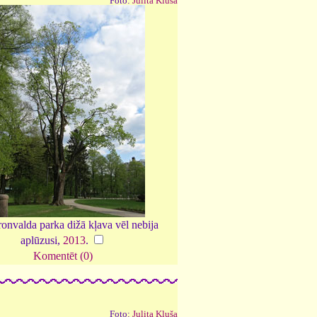
Foto:
Julita Kluša
nvalda parka dižā kļava vēl nebija
aplūzusi,
2013
.
Komentēt (0)
Foto:
Julita Kluša