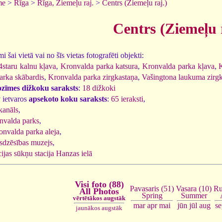
me
>
Rīga
>
Rīga, Ziemeļu raj.
>
Centrs (Ziemeļu raj.)
Centrs (Ziemeļu 
 šai vietā vai no šīs vietas fotografēti objekti:
staru kalnu kļava
,
Kronvalda parka katsura
,
Kronvalda parka kļava
,
arka skābardis
,
Kronvalda parka zirgkastaņa
,
Vašingtona laukuma zirg
ozīmes dižkoku saraksts
:
18 dižkoki
 ietvaros
apsekoto koku saraksts
:
65 ieraksti
,
 kanāls
,
nvalda parks
,
onvalda parka aleja
,
sdzēsības muzejs
,
ijas sūkņu stacija Hanzas ielā
Visi foto (88)
Vasara (10)
Ru
Pavasaris (51)
All Photos
Summer
Spring
vērtētākos augstāk
jūn
jūl
aug
se
mar
apr
mai
jaunākos augstāk