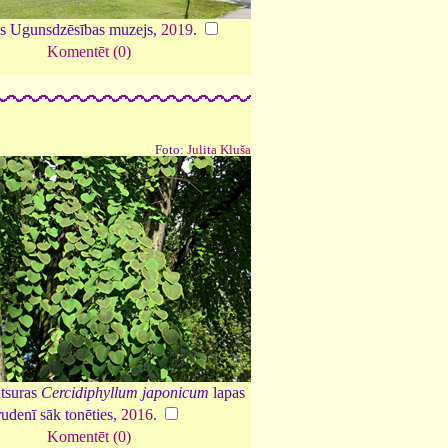
as Ugunsdzēsības muzejs,
2019
.
Komentēt (0)
Foto:
Julita Kluša
tsuras
Cercidiphyllum japonicum
lapas
rudenī sāk tonēties,
2016
.
Komentēt (0)