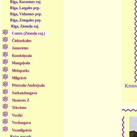
Rīga, Kurzemes raj.
Rīga, Latgales prp.
Rīga, Vidzemes prp.
Rīga, Zemgales prp.
Rīga, Ziemeļu raj.
Centrs (Ziemeļu raj.)
Čiekurkalns
Jaunciems
Kundziņsala
Mangaļsala
Mežaparks
Mīlgrāvis
Pētersala-Andrejsala
Kronva
Sarkandaugava
Skanstes Z
Trīsciems
Vecāķi
Vecdaugava
Vecmīlgrāvis
Rojas novads