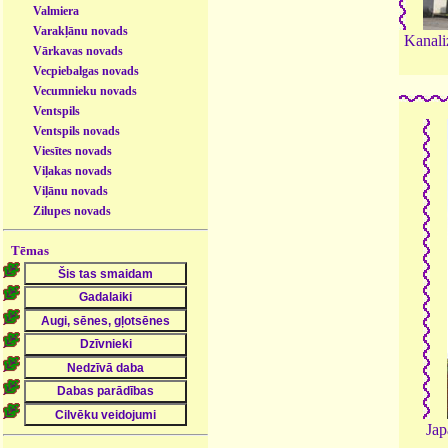
Valmiera
Varakļānu novads
Kanaliz
Vārkavas novads
Vecpiebalgas novads
Vecumnieku novads
Ventspils
Ventspils novads
Viesītes novads
Viļakas novads
Viļānu novads
Zilupes novads
Tēmas
Jap