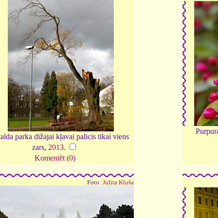
Purpur
lda parka dižajai kļavai palicis tikai viens
zars,
2013
.
Komentēt (0)
Foto:
Julita Kluša