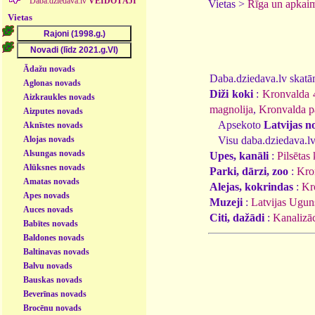
Daba.dziedava.lv
VEIDOTĀJI
Vietas >
Rīga un apkai
Vietas
Ādažu novads
Daba.dziedava.lv skatāmi
Aglonas novads
Diži koki
:
Kronvalda 4
Aizkraukles novads
magnolija
,
Kronvalda p
Aizputes novads
Apsekoto
Latvijas n
Aknīstes novads
Alojas novads
Visu daba.dziedava.lv
Alsungas novads
Upes, kanāli
:
Pilsētas
Alūksnes novads
Parki, dārzi, zoo
:
Kro
Amatas novads
Alejas, kokrindas
:
Kr
Apes novads
Muzeji
:
Latvijas Ugun
Auces novads
Citi, dažādi
:
Kanalizāc
Babītes novads
Baldones novads
Baltinavas novads
Balvu novads
Bauskas novads
Beverīnas novads
Brocēnu novads