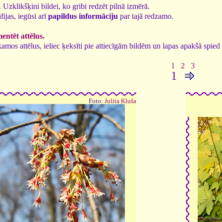
8. Uzklikšķini bildei, ko gribi redzēt pilnā izmērā.
fijas, iegūsi arī
papildus informāciju
par tajā redzamo.
ntēt attēlus.
tīkamos attēlus, ieliec ķeksīti pie attiecīgām bildēm un lapas apakšā spi
1
2
3
1
Foto:
Julita Kluša