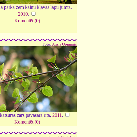
a parkā zem kalnu kļavas lapu jumta,
2010
.
Komentēt (0)
Foto:
Ansis Opmanis
katsuras zars pavasara rītā,
2011
.
Komentēt (0)