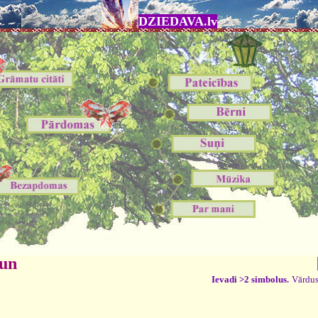
DZIEDAVA.lv
 un
Ievadi >2 simbolus.
Vārdus