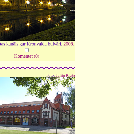
tas kanāls gar Kronvalda bulvāri,
2008
.
Komentēt (0)
Foto:
Julita Kluša