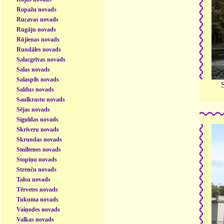
Ropažu novads
Rucavas novads
Rugāju novads
Rūjienas novads
Rundāles novads
Salacgrīvas novads
Salas novads
Salaspils novads
Saldus novads
Saulkrastu novads
Sējas novads
Siguldas novads
Skrīveru novads
Skrundas novads
Smiltenes novads
Stopiņu novads
Strenču novads
Talsu novads
Tērvetes novads
Tukuma novads
Vaiņodes novads
Valkas novads