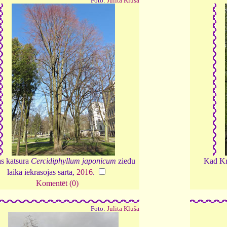
Foto:
Julita Kluša
s katsura
Cercidiphyllum japonicum
ziedu
Kad Kro
laikā iekrāsojas sārta,
2016
.
Komentēt (0)
Foto:
Julita Kluša