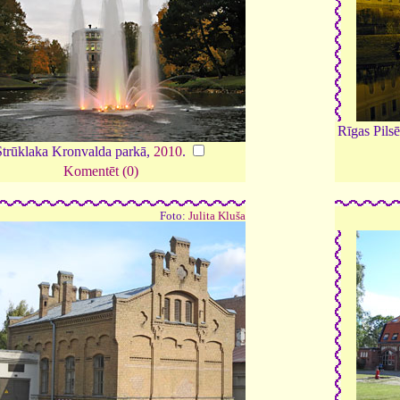
Rīgas Pilsē
Strūklaka Kronvalda parkā,
2010
.
Komentēt (0)
Foto:
Julita Kluša