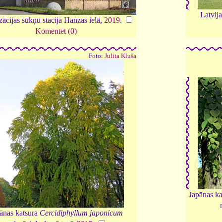
Latvij
ācijas sūkņu stacija Hanzas ielā,
2019
.
Komentēt (0)
Foto:
Julita Kluša
Japānas ka
ānas katsura
Cercidiphyllum japonicum