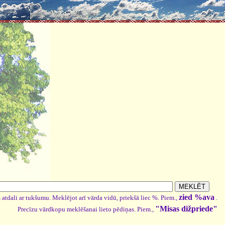
zied %ava
 atdali ar tukšumu. Meklējot arī vārda vidū, priekšā liec %. Piem.,
.
"Misas dižpriede"
Precīzu vārdkopu meklēšanai lieto pēdiņas. Piem.,