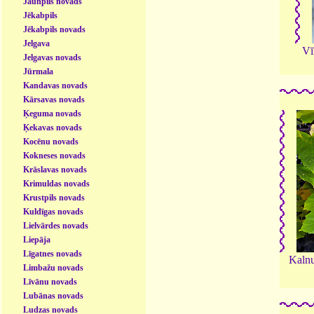
Jaunpils novads
Jēkabpils
Jēkabpils novads
Jelgava
Vī
Jelgavas novads
Jūrmala
Kandavas novads
Kārsavas novads
Ķeguma novads
Ķekavas novads
Kocēnu novads
Kokneses novads
Krāslavas novads
Krimuldas novads
Krustpils novads
Kuldīgas novads
Lielvārdes novads
Liepāja
Līgatnes novads
Kalnu
Limbažu novads
Līvānu novads
Lubānas novads
Ludzas novads