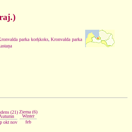
raj.)
Kronvalda parka korķkoks
,
Kronvalda parka
kastaņa
Ziema (6)
dens (21)
Winter
Autumn
feb
p
okt
nov