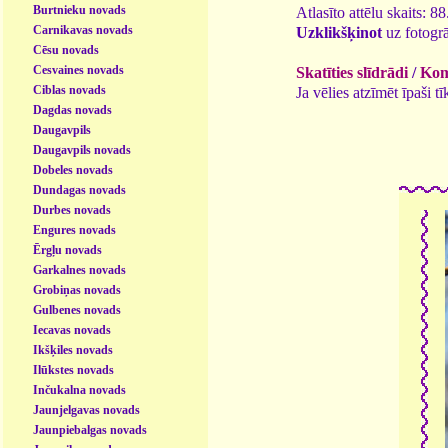
Burtnieku novads
Atlasīto attēlu skaits: 8
Carnikavas novads
Uzklikšķinot
uz fotogrā
Cēsu novads
Cesvaines novads
Skatīties slīdrādi
/
Kome
Ciblas novads
Ja vēlies atzīmēt īpaši 
Dagdas novads
Daugavpils
Daugavpils novads
Dobeles novads
Dundagas novads
Durbes novads
Engures novads
Ērgļu novads
Garkalnes novads
Grobiņas novads
Gulbenes novads
Iecavas novads
Ikšķiles novads
Ilūkstes novads
Inčukalna novads
Jaunjelgavas novads
Jaunpiebalgas novads