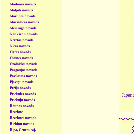
Madonas novads
Mālpils novads
Mārupes novads
Mazsalacas novads
Mērsraga novads
Naukšēnu novads
Neretas novads
Nīcas novads
Ogres novads
Olaines novads
Ozolnieku novads
Pārgaujas novads
Pāvilostas novads
Pļaviņu novads
Preiļu novads
Priekules novads
Japāna
Priekuļu novads
Raunas novads
Rēzekne
Rēzeknes novads
Riebiņu novads
Rīga, Centra raj.