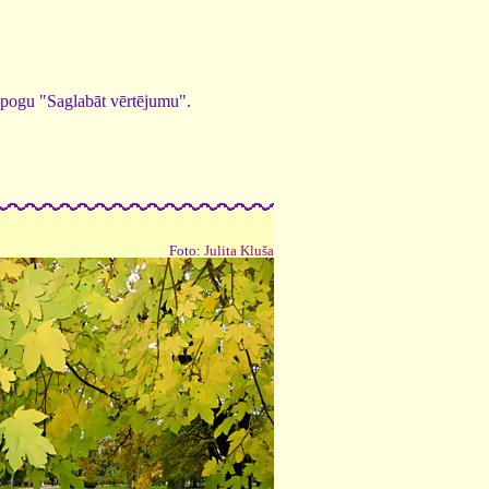
ed pogu "Saglabāt vērtējumu".
Foto:
Julita Kluša