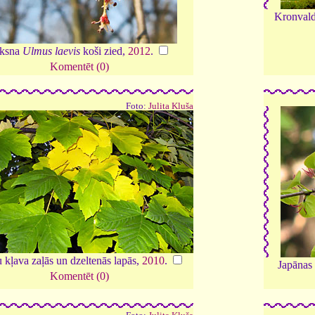
Kronvald
ksna
Ulmus laevis
koši zied,
2012
.
Komentēt (0)
Foto:
Julita Kluša
 kļava zaļās un dzeltenās lapās,
2010
.
Japānas 
Komentēt (0)