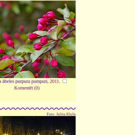
a ābeles purpura pumpuri,
2011
.
Komentēt (0)
Foto:
Julita Kluša