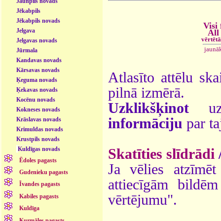
Jaunpils novads
Jēkabpils
Jēkabpils novads
Visi 
Jelgava
All
vērtēt
Jelgavas novads
jaunā
Jūrmala
Kandavas novads
Kārsavas novads
Atlasīto attēlu ska
Ķeguma novads
pilnā izmērā.
Ķekavas novads
Kocēnu novads
Uzklikšķinot
uz 
Kokneses novads
informāciju
par ta
Krāslavas novads
Krimuldas novads
Krustpils novads
Kuldīgas novads
Skatīties slīdrādi
Ēdoles pagasts
Ja vēlies atzīmēt 
Gudenieku pagasts
attiecīgām bildē
Īvandes pagasts
vērtējumu".
Kabiles pagasts
Kuldīga
Kurmāles pagasts