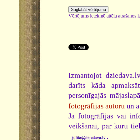
Vērtējums ietekmē attēla atrašanos la
Izmantojot dziedava.lv
darīts kāda apmaksāt
personīgajās mājaslap
fotogrāfijas autoru
un a
Ja fotogrāfijas vai i
veikšanai, par kuru ti
.