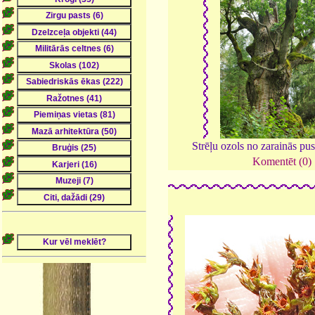
Strēļu ozols no zarainās pu
Komentēt (0)