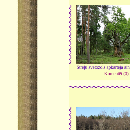
Strēļu svētozols apkārtējā ai
Komentēt (0)