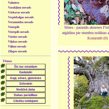
Valmiera
Varakļānu novads
Vārkavas novads
Vecpiebalgas novads
Vecumnieku novads
Ventspils
Sēnes - parastās aknenes
Fis
Ventspils novads
atgādina pie stumbra noliktas 
Viesītes novads
Komentēt (0)
Viļakas novads
Viļānu novads
Zilupes novads
Tēmas