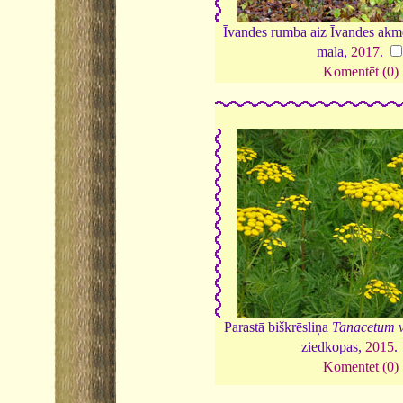
Īvandes rumba aiz Īvandes akme
mala,
2017
.
Komentēt (0)
Parastā biškrēsliņa
Tanacetum v
ziedkopas,
2015
.
Komentēt (0)