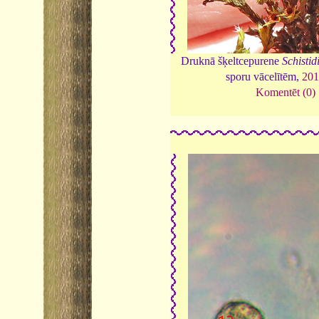
Druknā šķeltcepurene
Schisti
sporu vācelītēm,
20
Komentēt (0)