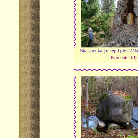
Skats uz kaļķu cepli pie Lāč
Komentēt (0)