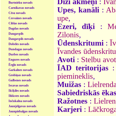
Diži akmeņi
:
Īva
Burtnieku novads
Upes, kanāli
:
Ab
Carnikavas novads
Cēsu novads
upe
,
Cesvaines novads
Ciblas novads
Ezeri, dīķi
:
Me
Dagdas novads
Zilonis
,
Daugavpils
Daugavpils novads
Ūdenskritumi
:
Ī
Dobeles novads
Īvandes ūdenskrit
Dundagas novads
Durbes novads
Avoti
:
Stelbu avot
Engures novads
Ērgļu novads
ĪAD teritorijas
Garkalnes novads
piemineklis
,
Grobiņas novads
Gulbenes novads
Muižas
:
Lielrend
Iecavas novads
Sabiedriskās ēka
Ikšķiles novads
Ilūkstes novads
Ražotnes
:
Lielren
Inčukalna novads
Jaunjelgavas novads
Karjeri
:
Lāčkroga
Jaunpiebalgas novads