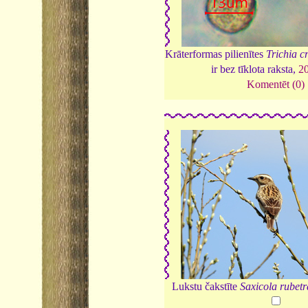
Krāterformas pilienītes
Trichia c
ir bez tīklota raksta,
2
Komentēt (0)
Lukstu čakstīte
Saxicola rubetr