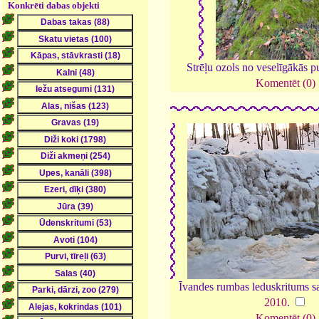
Konkrēti dabas objekti
Strēļu ozols no veselīgākās p
Komentēt (0)
Īvandes rumbas leduskritums sa
2010
.
Komentēt (0)