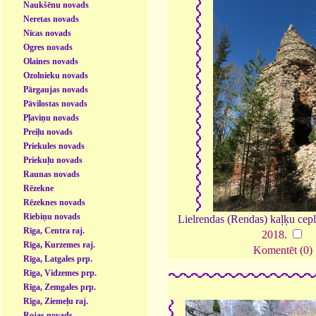
Naukšēnu novads
Neretas novads
Nīcas novads
Ogres novads
Olaines novads
Ozolnieku novads
Pārgaujas novads
Pāvilostas novads
Pļaviņu novads
Preiļu novads
Priekules novads
Priekuļu novads
Raunas novads
Rēzekne
Rēzeknes novads
Riebiņu novads
Lielrendas (Rendas) kaļķu cepl
Rīga, Centra raj.
2018
.
Rīga, Kurzemes raj.
Komentēt (0)
Rīga, Latgales prp.
Rīga, Vidzemes prp.
Rīga, Zemgales prp.
Rīga, Ziemeļu raj.
Rojas novads