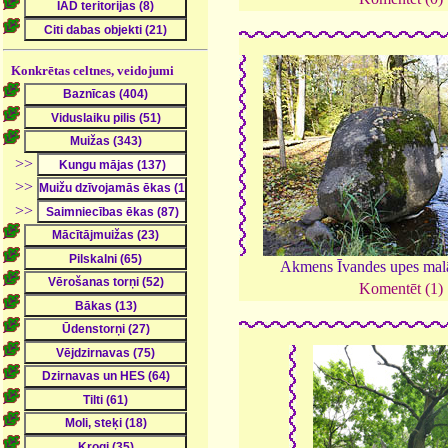
Konkrētas celtnes, veidojumi
>>
>>
>>
Akmens Īvandes upes mal
Komentēt (1)