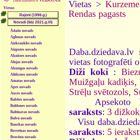
Daba.dziedava.lv
VEIDOTĀJI
Vietas >
Kurzeme
Vietas
Rendas pagasts
Ādažu novads
Aglonas novads
Aizkraukles novads
Daba.dziedava.lv 
Aizputes novads
Aknīstes novads
vietas fotografēti o
Alojas novads
Alsungas novads
Diži koki
:
Biez
Alūksnes novads
Muižgaļu kadiķis
,
Amatas novads
Apes novads
Strēļu svētozols
,
S
Auces novads
Apsekoto
Babītes novads
Baldones novads
saraksts
:
3 dižkok
Baltinavas novads
Balvu novads
Visu daba.dzieda
Bauskas novads
saraksts
:
5 ierakst
Beverīnas novads
Brocēnu novads