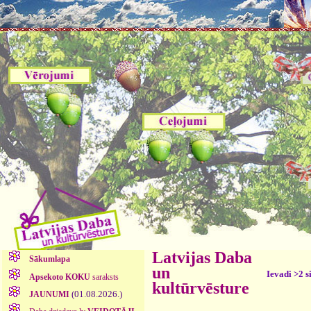
Latvijas Daba
Sākumlapa
un
Ievadi >2 s
Apsekoto KOKU
saraksts
kultūrvēsture
(01.08.2026.)
JAUNUMI