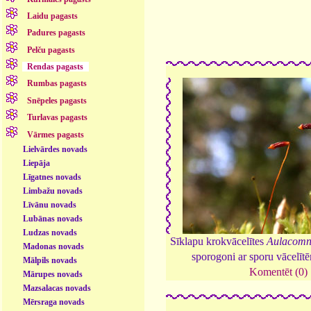
Laidu pagasts
Padures pagasts
Pelču pagasts
Rendas pagasts
Rumbas pagasts
Snēpeles pagasts
Turlavas pagasts
Vārmes pagasts
Lielvārdes novads
Liepāja
Līgatnes novads
Limbažu novads
Līvānu novads
Lubānas novads
Ludzas novads
Sīklapu krokvācelītes
Aulacomn
Madonas novads
sporogoni ar sporu vācelīt
Mālpils novads
Komentēt (0)
Mārupes novads
Mazsalacas novads
Mērsraga novads