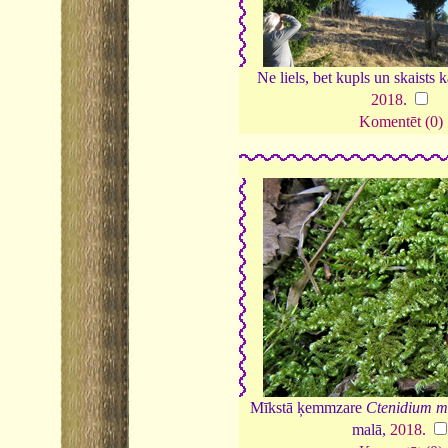
Ne liels, bet kupls un skaists 
2018
.
Komentēt (0)
Mīkstā ķemmzare
Ctenidium m
malā,
2018
.