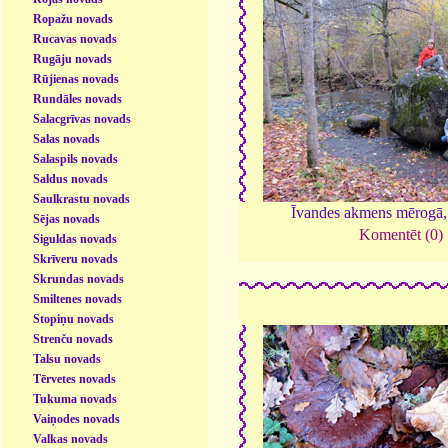
Ropažu novads
Rucavas novads
Rugāju novads
Rūjienas novads
Rundāles novads
Salacgrīvas novads
Salas novads
Salaspils novads
Saldus novads
Saulkrastu novads
Īvandes akmens mērogā
Sējas novads
Komentēt (0)
Siguldas novads
Skrīveru novads
Skrundas novads
Smiltenes novads
Stopiņu novads
Strenču novads
Talsu novads
Tērvetes novads
Tukuma novads
Vaiņodes novads
Valkas novads