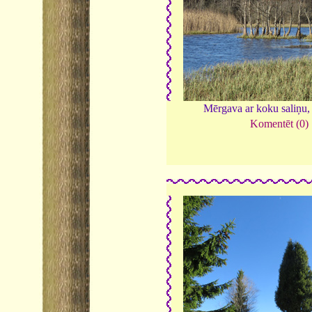
Mērgava ar koku saliņu
Komentēt (0)