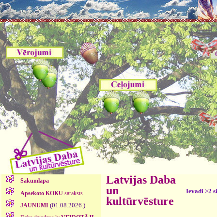
Latvijas Daba
Sākumlapa
un
Ievadi >2 s
Apsekoto KOKU
saraksts
kultūrvēsture
(01.08.2026.)
JAUNUMI