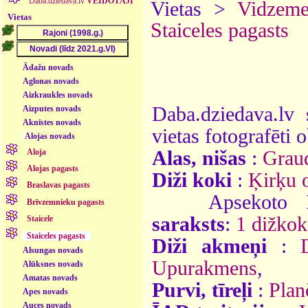
Daba.dziedava.lv
VEIDOTĀJI
Vietas >
Vidzem
Vietas
Staiceles pagasts
Ādažu novads
Aglonas novads
Aizkraukles novads
Daba.dziedava.lv 
Aizputes novads
Aknīstes novads
vietas fotografēti o
Alojas novads
Aloja
Alas, nišas
:
Graud
Alojas pagasts
Diži koki
:
Ķirķu 
Braslavas pagasts
Apsekoto
Brīvzemnieku pagasts
saraksts
:
1 dižkok
Staicele
Staiceles pagasts
Diži akmeņi
:
Alsungas novads
Upurakmens
,
Alūksnes novads
Amatas novads
Purvi, tīreļi
:
Plan
Apes novads
Auces novads