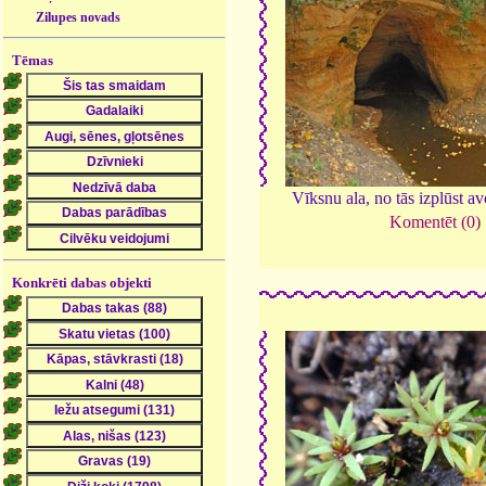
Zilupes novads
Tēmas
Vīksnu ala, no tās izplūst av
Komentēt (0)
Konkrēti dabas objekti