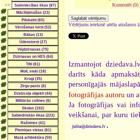
>>
Komentēt (0)
Vērtējums ietekmē attēla atrašanos la
Izmantojot dziedava.lv
darīts kāda apmaksāt
personīgajās mājaslap
fotogrāfijas autoru
un a
Ja fotogrāfijas vai i
veikšanai, par kuru ti
.