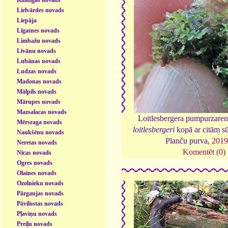
Lielvārdes novads
Liepāja
Līgatnes novads
Limbažu novads
Līvānu novads
Lubānas novads
Ludzas novads
Madonas novads
Mālpils novads
Mārupes novads
Mazsalacas novads
Loitlesbergera pumpurzare
Mērsraga novads
loitlesbergeri
kopā ar citām s
Naukšēnu novads
Planču purva,
201
Neretas novads
Komentēt (0)
Nīcas novads
Ogres novads
Olaines novads
Ozolnieku novads
Pārgaujas novads
Pāvilostas novads
Pļaviņu novads
Preiļu novads