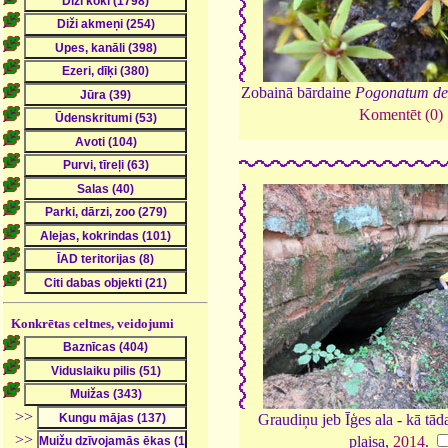
Zobainā bārdaine
Pogonatum de
Komentēt (0)
Konkrētas celtnes, veidojumi
>>
Graudiņu jeb Īģes ala - kā tā
>>
plaisa,
2014
.