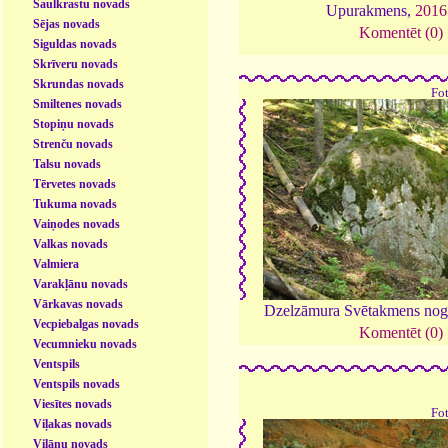
Saulkrastu novads
Upurakmens,
2016
Sējas novads
Komentēt (0)
Siguldas novads
Skrīveru novads
Skrundas novads
Fo
Smiltenes novads
Stopiņu novads
Strenču novads
Talsu novads
Tērvetes novads
Tukuma novads
Vaiņodes novads
Valkas novads
Valmiera
Varakļānu novads
Vārkavas novads
Dzelzāmura Svētakmens no
Vecpiebalgas novads
Komentēt (0)
Vecumnieku novads
Ventspils
Ventspils novads
Viesītes novads
Fo
Viļakas novads
Viļānu novads