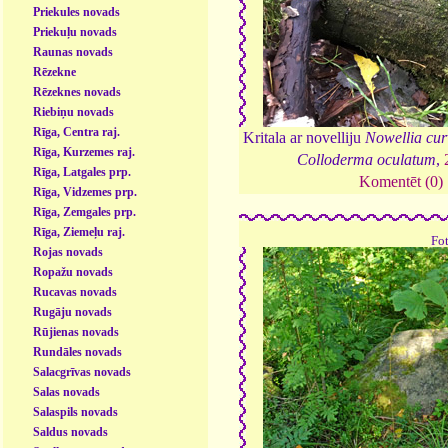
Priekules novads
Priekuļu novads
Raunas novads
Rēzekne
Rēzeknes novads
Riebiņu novads
Rīga, Centra raj.
Kritala ar novelliju
Nowellia curv
Rīga, Kurzemes raj.
Colloderma oculatum
,
Rīga, Latgales prp.
Komentēt (0)
Rīga, Vidzemes prp.
Rīga, Zemgales prp.
Rīga, Ziemeļu raj.
Fo
Rojas novads
Ropažu novads
Rucavas novads
Rugāju novads
Rūjienas novads
Rundāles novads
Salacgrīvas novads
Salas novads
Salaspils novads
Saldus novads