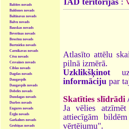
ĪAD teritorijas
:
V
Babītes novads
Baldones novads
Baltinavas novads
Balvu novads
Bauskas novads
Beverīnas novads
Brocēnu novads
Burtnieku novads
Carnikavas novads
Atlasīto attēlu ska
Cēsu novads
pilnā izmērā.
Cesvaines novads
Ciblas novads
Uzklikšķinot
uz 
Dagdas novads
informāciju
par ta
Daugavpils
Daugavpils novads
Dobeles novads
Skatīties slīdrādi
Dundagas novads
Durbes novads
Ja vēlies atzīmēt 
Engures novads
Ērgļu novads
attiecīgām bildē
Garkalnes novads
vērtējumu".
Grobiņas novads