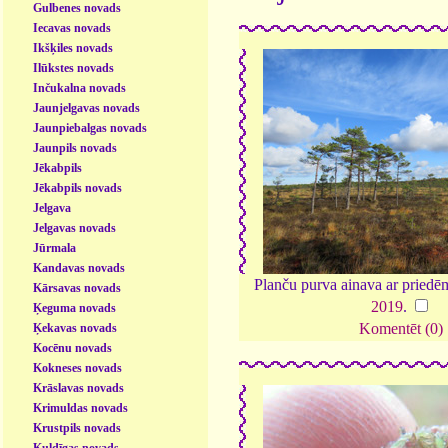
Gulbenes novads
Iecavas novads
Ikšķiles novads
Ilūkstes novads
Inčukalna novads
Jaunjelgavas novads
Jaunpiebalgas novads
Jaunpils novads
Jēkabpils
Jēkabpils novads
Jelgava
Jelgavas novads
Jūrmala
Kandavas novads
Planču purva ainava ar pried
Kārsavas novads
2019
.
Ķeguma novads
Komentēt (0)
Ķekavas novads
Kocēnu novads
Kokneses novads
Krāslavas novads
Krimuldas novads
Krustpils novads
Kuldīgas novads