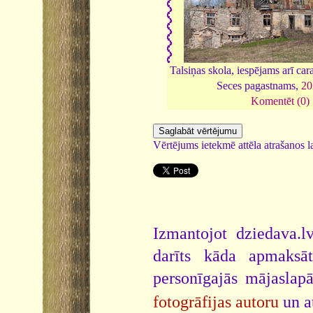
Talsiņas skola, iespējams arī car
Seces pagastnams,
20
Komentēt (0)
Vērtējums ietekmē attēla atrašanos la
Izmantojot dziedava.lv
darīts kāda apmaksāt
personīgajās mājaslap
fotogrāfijas autoru
un a