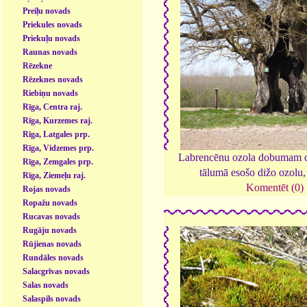
Preiļu novads
Priekules novads
Priekuļu novads
Raunas novads
Rēzekne
Rēzeknes novads
Riebiņu novads
Rīga, Centra raj.
Rīga, Kurzemes raj.
Rīga, Latgales prp.
Rīga, Vidzemes prp.
Labrencēnu ozola dobumam ca
Rīga, Zemgales prp.
tālumā esošo dižo ozolu
Rīga, Ziemeļu raj.
Komentēt (0)
Rojas novads
Ropažu novads
Rucavas novads
Rugāju novads
Rūjienas novads
Rundāles novads
Salacgrīvas novads
Salas novads
Salaspils novads