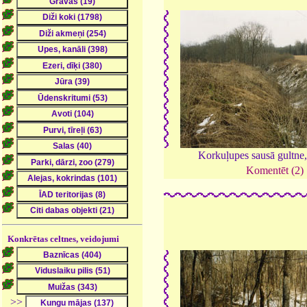
Korkuļupes sausā gultne
Komentēt (2)
Konkrētas celtnes, veidojumi
>>