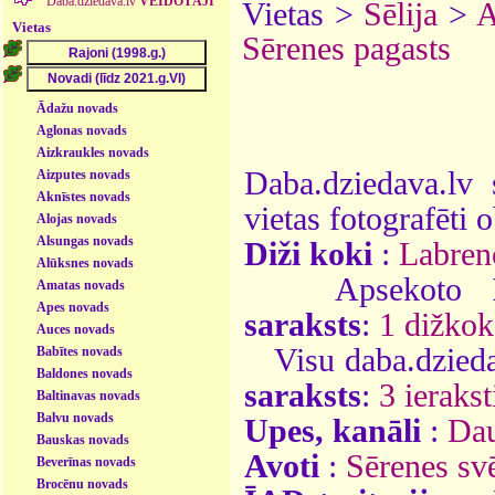
Daba.dziedava.lv
VEIDOTĀJI
Vietas >
Sēlija
>
A
Vietas
Sērenes pagasts
Ādažu novads
Aglonas novads
Aizkraukles novads
Daba.dziedava.lv 
Aizputes novads
Aknīstes novads
vietas fotografēti o
Alojas novads
Alsungas novads
Diži koki
:
Labren
Alūksnes novads
Apsekoto
Amatas novads
Apes novads
saraksts
:
1 dižkok
Auces novads
Visu daba.dzieda
Babītes novads
Baldones novads
saraksts
:
3 ierakst
Baltinavas novads
Balvu novads
Upes, kanāli
:
Da
Bauskas novads
Avoti
:
Sērenes sv
Beverīnas novads
Brocēnu novads