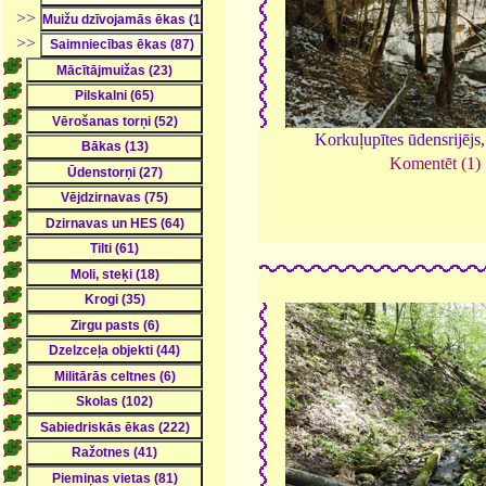
>>
>>
Korkuļupītes ūdensrijējs
Komentēt (1)