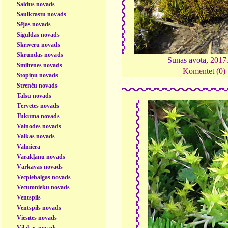
Saldus novads
Saulkrastu novads
Sējas novads
Siguldas novads
Skrīveru novads
Skrundas novads
Sūnas avotā,
2017
Smiltenes novads
Komentēt (0)
Stopiņu novads
Strenču novads
Talsu novads
Tērvetes novads
Tukuma novads
Vaiņodes novads
Valkas novads
Valmiera
Varakļānu novads
Vārkavas novads
Vecpiebalgas novads
Vecumnieku novads
Ventspils
Ventspils novads
Viesītes novads