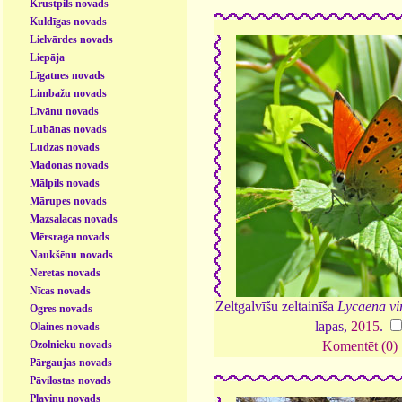
Krustpils novads
Kuldīgas novads
Lielvārdes novads
Liepāja
Līgatnes novads
Limbažu novads
Līvānu novads
Lubānas novads
Ludzas novads
Madonas novads
Mālpils novads
Mārupes novads
Mazsalacas novads
Mērsraga novads
Naukšēnu novads
Neretas novads
Nīcas novads
Zeltgalvīšu zeltainīša
Lycaena vi
Ogres novads
lapas,
2015
.
Olaines novads
Ozolnieku novads
Komentēt (0)
Pārgaujas novads
Pāvilostas novads
Pļaviņu novads