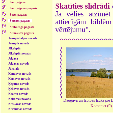
Jaunjelgava
Skatīties slīdrādi
Jaunjelgavas pagasts
Ja vēlies atzīmēt 
Seces pagasts
attiecīgām bildē
Sērenes pagasts
Staburaga pagasts
vērtējumu".
Sunākstes pagasts
Jaunpiebalgas novads
Jaunpils novads
Jēkabpils
Jēkabpils novads
Jelgava
Jelgavas novads
Jūrmala
Kandavas novads
Kārsavas novads
Ķeguma novads
Ķekavas novads
Kocēnu novads
Kokneses novads
Daugava un labības lauks pie 
Krāslavas novads
Komentēt (0)
Krimuldas novads