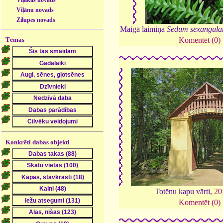
Viļakas novads
Viļānu novads
Zilupes novads
Maigā laimiņa
Sedum sexangula
Tēmas
Komentēt (0)
Konkrēti dabas objekti
Totēnu kapu vārti,
20
Komentēt (0)