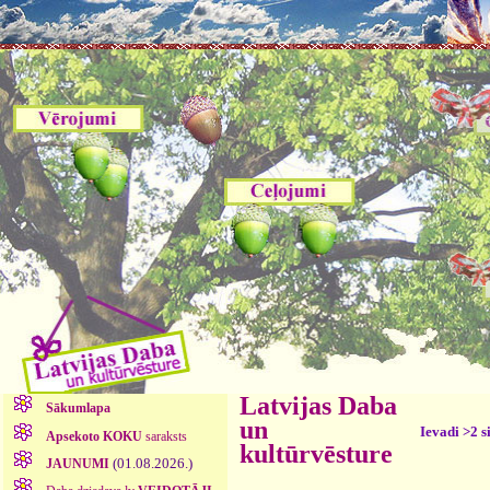
Latvijas Daba
Sākumlapa
un
Ievadi >2 s
Apsekoto KOKU
saraksts
kultūrvēsture
(01.08.2026.)
JAUNUMI