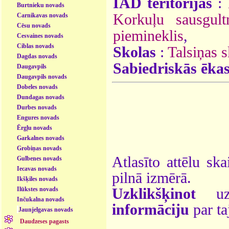
ĪAD teritorijas
:
Burtnieku novads
Korkuļu sausgul
Carnikavas novads
Cēsu novads
piemineklis
,
Cesvaines novads
Ciblas novads
Skolas
:
Talsiņas s
Dagdas novads
Sabiedriskās ēka
Daugavpils
Daugavpils novads
Dobeles novads
Dundagas novads
Durbes novads
Engures novads
Ērgļu novads
Garkalnes novads
Grobiņas novads
Atlasīto attēlu ska
Gulbenes novads
Iecavas novads
pilnā izmērā.
Ikšķiles novads
Ilūkstes novads
Uzklikšķinot
uz 
Inčukalna novads
informāciju
par ta
Jaunjelgavas novads
Daudzeses pagasts