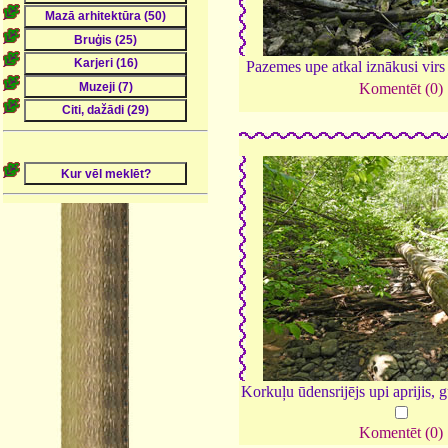
Pazemes upe atkal iznākusi vir
Komentēt (0)
Korkuļu ūdensrijējs upi aprijis, 
Komentēt (0)