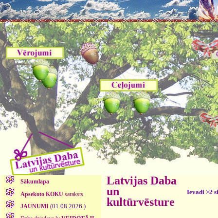
Latvijas Daba
Sākumlapa
un
Ievadi >2 s
Apsekoto KOKU
saraksts
kultūrvēsture
(01.08.2026.)
JAUNUMI