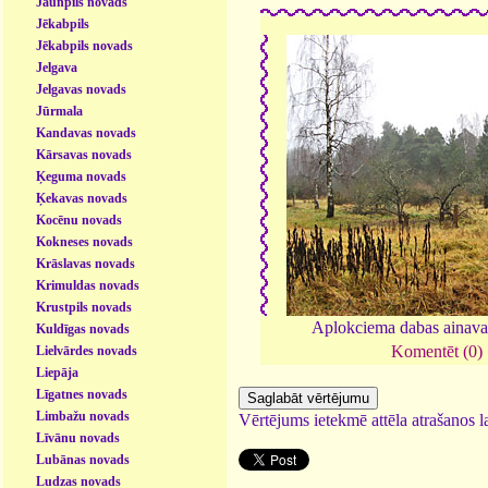
Jaunpils novads
Jēkabpils
Jēkabpils novads
Jelgava
Jelgavas novads
Jūrmala
Kandavas novads
Kārsavas novads
Ķeguma novads
Ķekavas novads
Kocēnu novads
Kokneses novads
Krāslavas novads
Krimuldas novads
Krustpils novads
Aplokciema dabas ainav
Kuldīgas novads
Komentēt (0)
Lielvārdes novads
Liepāja
Līgatnes novads
Limbažu novads
Vērtējums ietekmē attēla atrašanos la
Līvānu novads
Lubānas novads
Ludzas novads