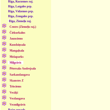
Rīga, Kurzemes raj.
Rīga, Latgales prp.
Rīga, Vidzemes prp.
Rīga, Zemgales prp.
Rīga, Ziemeļu raj.
Centrs (Ziemeļu raj.)
Čiekurkalns
Jaunciems
Kundziņsala
Mangaļsala
Mežaparks
Mīlgrāvis
Pētersala-Andrejsala
Sarkandaugava
Skanstes Z
Trīsciems
Vecāķi
Vecdaugava
Vecmīlgrāvis
Rojas novads