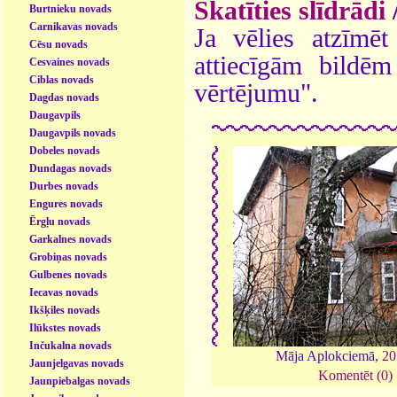
Skatīties slīdrādi
Burtnieku novads
Carnikavas novads
Ja vēlies atzīmēt 
Cēsu novads
attiecīgām bildē
Cesvaines novads
Ciblas novads
vērtējumu".
Dagdas novads
Daugavpils
Daugavpils novads
Dobeles novads
Dundagas novads
Durbes novads
Engures novads
Ērgļu novads
Garkalnes novads
Grobiņas novads
Gulbenes novads
Iecavas novads
Ikšķiles novads
Ilūkstes novads
Inčukalna novads
Māja Aplokciemā,
20
Jaunjelgavas novads
Komentēt (0)
Jaunpiebalgas novads