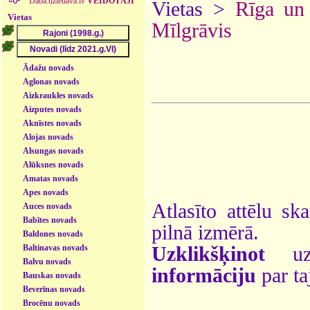
Daba.dziedava.lv
VEIDOTĀJI
Vietas >
Rīga un
Vietas
Mīlgrāvis
Ādažu novads
Aglonas novads
Aizkraukles novads
Aizputes novads
Aknīstes novads
Alojas novads
Alsungas novads
Alūksnes novads
Amatas novads
Apes novads
Atlasīto attēlu sk
Auces novads
Babītes novads
pilnā izmērā.
Baldones novads
Baltinavas novads
Uzklikšķinot
uz 
Balvu novads
informāciju
par ta
Bauskas novads
Beverīnas novads
Brocēnu novads