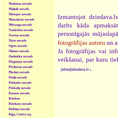
Madonas novads
Mālpils novads
Mārupes novads
Izmantojot dziedava.lv
Mazsalacas novads
darīts kāda apmaksāt
Mērsraga novads
Naukšēnu novads
personīgajās mājaslap
Neretas novads
Nīcas novads
fotogrāfijas autoru
un a
Ogres novads
Ja fotogrāfijas vai i
Olaines novads
Ozolnieku novads
veikšanai, par kuru ti
Pārgaujas novads
.
Pāvilostas novads
Pļaviņu novads
Preiļu novads
Priekules novads
Priekuļu novads
Raunas novads
Rēzekne
Rēzeknes novads
Riebiņu novads
Rīga, Centra raj.