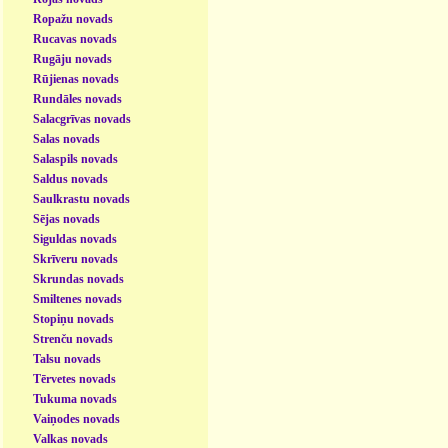
Ropažu novads
Rucavas novads
Rugāju novads
Rūjienas novads
Rundāles novads
Salacgrīvas novads
Salas novads
Salaspils novads
Saldus novads
Saulkrastu novads
Sējas novads
Siguldas novads
Skrīveru novads
Skrundas novads
Smiltenes novads
Stopiņu novads
Strenču novads
Talsu novads
Tērvetes novads
Tukuma novads
Vaiņodes novads
Valkas novads