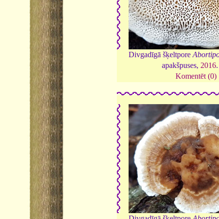
Divgadīgā šķeltpore
Abortipo
apakšpuses,
2016
Komentēt (0)
Divgadīgā šķeltpore
Abortipo