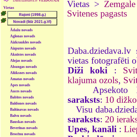
Daba.dziedava.lv
VEIDOTĀJI
Vietas >
Zemgale
Vietas
Svitenes pagasts
Ādažu novads
Aglonas novads
Aizkraukles novads
Daba.dziedava.lv 
Aizputes novads
Aknīstes novads
vietas fotografēti o
Alojas novads
Alsungas novads
Diži koki
:
Svi
Alūksnes novads
klajuma ozols
,
Svi
Amatas novads
Apes novads
Apsekoto
Auces novads
saraksts
:
10 dižko
Babītes novads
Baldones novads
Visu daba.dzieda
Baltinavas novads
Balvu novads
saraksts
:
20 ieraks
Bauskas novads
Upes, kanāli
:
Lie
Beverīnas novads
Brocēnu novads