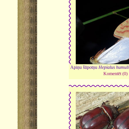
Apiņu šūpotņu
Hepialus humuli
Komentēt (0)