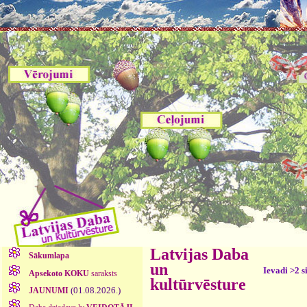
Latvijas Daba
Sākumlapa
un
Ievadi >2 s
Apsekoto KOKU
saraksts
kultūrvēsture
(01.08.2026.)
JAUNUMI