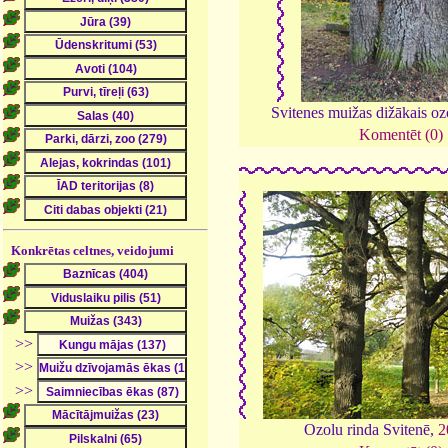
Svitenes muižas dižākais oz
Komentēt (0)
Konkrētas celtnes, veidojumi
>>
>>
>>
Ozolu rinda Svitenē,
2