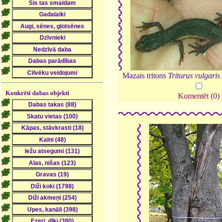
Mazais tritons
Triturus vulgaris
Konkrēti dabas objekti
Komentēt (0)