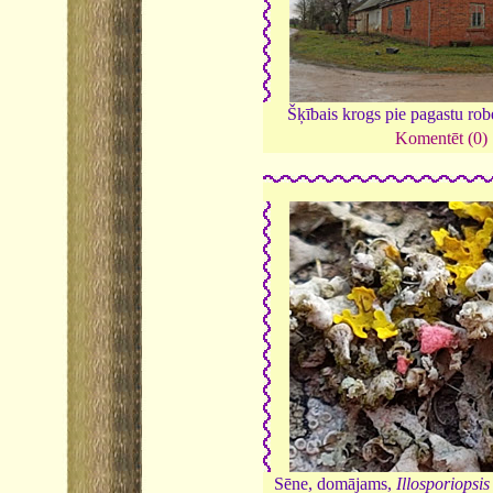
Šķībais krogs pie pagastu ro
Komentēt (0)
Sēne, domājams,
Illosporiopsis