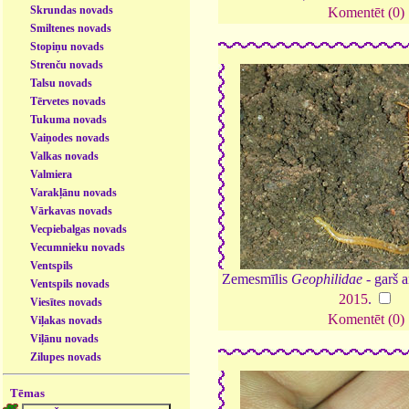
Skrundas novads
Komentēt (0)
Smiltenes novads
Stopiņu novads
Strenču novads
Talsu novads
Tērvetes novads
Tukuma novads
Vaiņodes novads
Valkas novads
Valmiera
Varakļānu novads
Vārkavas novads
Vecpiebalgas novads
Vecumnieku novads
Ventspils
Zemesmīlis
Geophilidae
- garš 
Ventspils novads
2015
.
Viesītes novads
Komentēt (0)
Viļakas novads
Viļānu novads
Zilupes novads
Tēmas