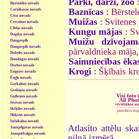
Parki, dārzi, zoo
Burtnieku novads
Baznīcas
:
Bērstel
Carnikavas novads
Cēsu novads
Muižas
:
Svitenes
Cesvaines novads
Ciblas novads
Kungu mājas
:
Sv
Dagdas novads
Muižu dzīvojam
Daugavpils
Daugavpils novads
pārvaldnieka māja
,
Dobeles novads
Saimniecības ēka
Dundagas novads
Durbes novads
Krogi
:
Šķībais kr
Engures novads
Ērgļu novads
Garkalnes novads
Grobiņas novads
Visi foto 
Gulbenes novads
All Pho
Iecavas novads
vērtētākos a
Ikšķiles novads
jaunākos aug
Ilūkstes novads
Inčukalna novads
Atlasīto attēlu ska
Jaunjelgavas novads
Jaunpiebalgas novads
pilnā izmērā.