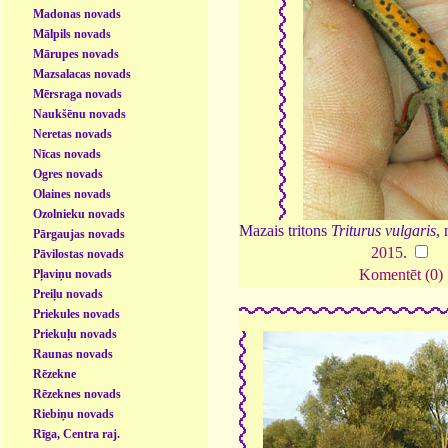
Madonas novads
Mālpils novads
Mārupes novads
Mazsalacas novads
Mērsraga novads
Naukšēnu novads
Neretas novads
Nīcas novads
Ogres novads
Olaines novads
Ozolnieku novads
Mazais tritons
Triturus vulgaris
,
Pārgaujas novads
2015
.
Pāvilostas novads
Komentēt (0)
Pļaviņu novads
Preiļu novads
Priekules novads
Priekuļu novads
Raunas novads
Rēzekne
Rēzeknes novads
Riebiņu novads
Rīga, Centra raj.