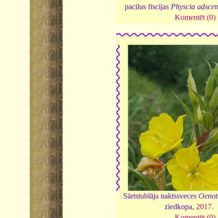
pacilus fiscijas
Physcia adsce
Komentēt (0)
Sārtstublāja naktssveces
Oenot
ziedkopa,
2017
.
Komentēt (0)