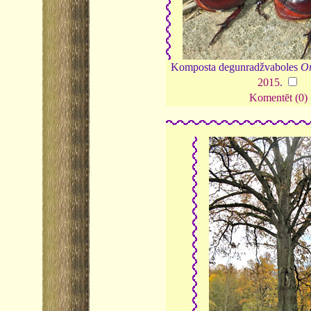
Komposta degunradžvaboles
Or
2015
.
Komentēt (0)