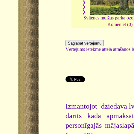
Svitenes muižas parka ozo
Komentēt (0)
Vērtējums ietekmē attēla atrašanos la
Izmantojot dziedava.lv
darīts kāda apmaksāt
personīgajās mājaslap