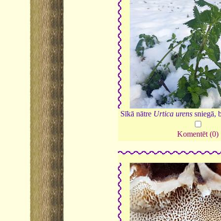
Sīkā nātre
Urtica urens
sniegā, 
Komentēt (0)