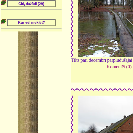
Tilts pāri decembrī pārplūdušajai 
Komentēt (0)