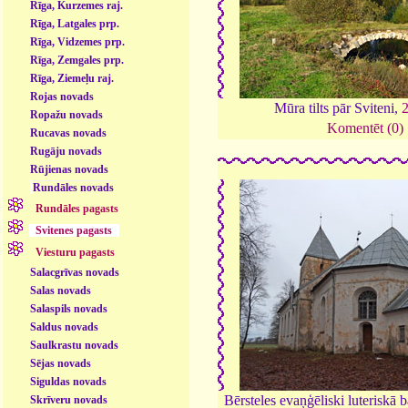
Rīga, Kurzemes raj.
Rīga, Latgales prp.
Rīga, Vidzemes prp.
Rīga, Zemgales prp.
Rīga, Ziemeļu raj.
Rojas novads
Mūra tilts pār Sviteni,
Ropažu novads
Komentēt (0)
Rucavas novads
Rugāju novads
Rūjienas novads
Rundāles novads
Rundāles pagasts
Svitenes pagasts
Viesturu pagasts
Salacgrīvas novads
Salas novads
Salaspils novads
Saldus novads
Saulkrastu novads
Sējas novads
Siguldas novads
Bērsteles evaņģēliski luteriskā 
Skrīveru novads