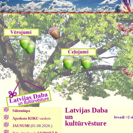
Latvijas Daba
Sākumlapa
un
Ievadi >2 s
Apsekoto KOKU
saraksts
kultūrvēsture
(01.08.2026.)
JAUNUMI