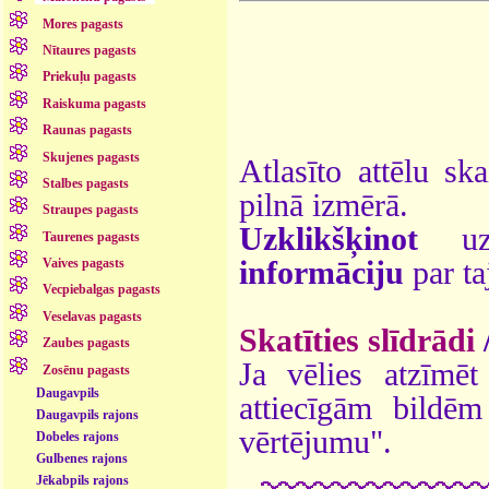
Mores pagasts
Nītaures pagasts
Priekuļu pagasts
Raiskuma pagasts
Raunas pagasts
Skujenes pagasts
Atlasīto attēlu sk
Stalbes pagasts
pilnā izmērā.
Straupes pagasts
Uzklikšķinot
uz 
Taurenes pagasts
informāciju
par ta
Vaives pagasts
Vecpiebalgas pagasts
Veselavas pagasts
Skatīties slīdrādi
Zaubes pagasts
Ja vēlies atzīmēt 
Zosēnu pagasts
Daugavpils
attiecīgām bildē
Daugavpils rajons
vērtējumu".
Dobeles rajons
Gulbenes rajons
Jēkabpils rajons