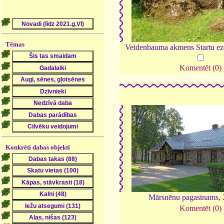
Tēmas
Veidenbauma akmens Startu eze
Komentēt (0)
Konkrēti dabas objekti
Mārsnēnu pagastnams,
Komentēt (0)