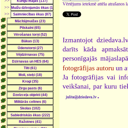
>>
Vērtējums ietekmē attēla atrašanos la
>>
>>
Izmantojot dziedava.lv
darīts kāda apmaksāt
personīgajās mājaslap
fotogrāfijas autoru
un a
Ja fotogrāfijas vai i
veikšanai, par kuru ti
.