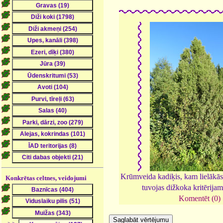
Krūmveida kadiķis, kam lielākās
Konkrētas celtnes, veidojumi
tuvojas dižkoka kritērija
Komentēt (0)