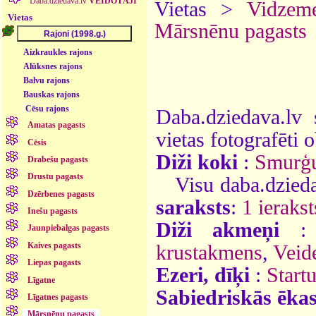
Daba.dziedava.lv
VEIDOTĀJI
Vietas >
Vidzem
Vietas
Mārsnēnu pagasts
Aizkraukles rajons
Alūksnes rajons
Balvu rajons
Bauskas rajons
Cēsu rajons
Daba.dziedava.lv 
Amatas pagasts
vietas fotografēti o
Cēsis
Diži koki
:
Smurģu
Drabešu pagasts
Drustu pagasts
Visu daba.dzieda
Dzērbenes pagasts
saraksts
:
1 ierakst
Inešu pagasts
Diži akmeņi
Jaunpiebalgas pagasts
Kaives pagasts
krustakmens
,
Veid
Liepas pagasts
Ezeri, dīķi
:
Startu
Līgatne
Sabiedriskās ēka
Līgatnes pagasts
Mārsnēnu pagasts