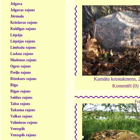
Jelgava
Jelgavas rajons
Jūrmala
Krāslavas rajons
Kuldīgas rajons
Liepāja
Liepājas rajons
Limbažu rajons
Ludzas rajons
Madonas rajons
Ogres rajons
Preiļu rajons
Karnātu krustakmens,
Rēzeknes rajons
Rīga
Komentēt (0)
Rīgas rajons
Saldus rajons
Fo
Talsu rajons
Tukuma rajons
Valkas rajons
Valmieras rajons
Ventspils
Ventspils rajons