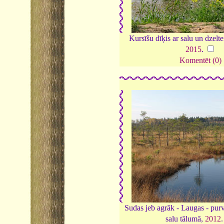
Kursīšu dīķis ar salu un dzelt
2015
.
Komentēt (0)
Sudas jeb agrāk - Laugas - pur
salu tālumā,
2012