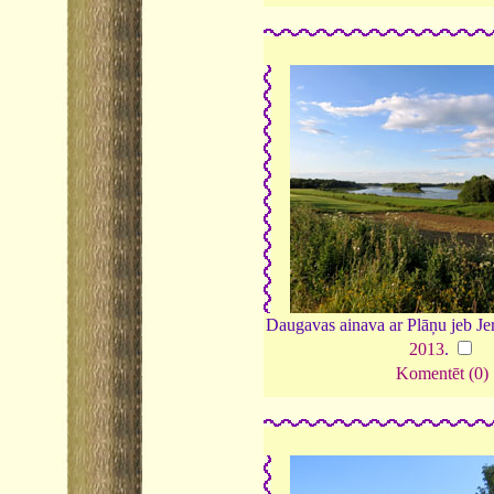
Daugavas ainava ar Plāņu jeb Jer
2013
.
Komentēt (0)