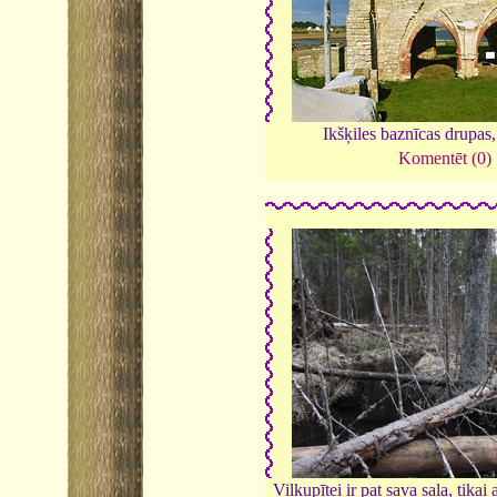
Ikšķiles baznīcas drupas
Komentēt (0)
Vilkupītei ir pat sava sala, tikai 