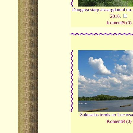
Daugava starp aizsargdambi un
2016
.
Komentēt (0)
Zaķusalas tornis no Lucavsa
Komentēt (0)