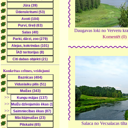
Daugavas loki no Ververu kr
Komentēt (0)
Konkrētas celtnes, veidojumi
>>
>>
>>
Salaca no Vecsalacas tilta