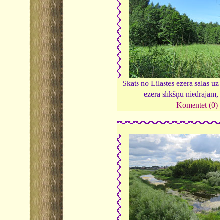
Skats no Lilastes ezera salas uz
ezera slīkšņu niedrājam
Komentēt (0)