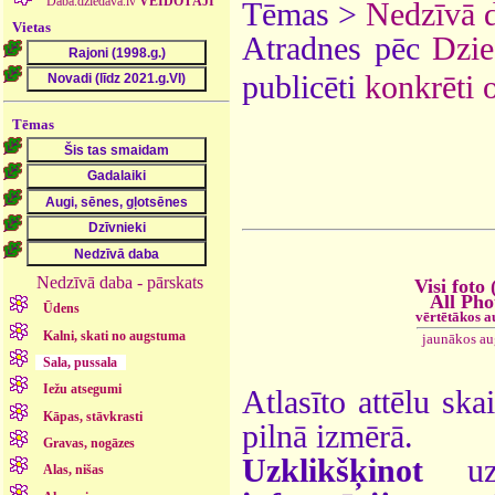
Daba.dziedava.lv
VEIDOTĀJI
Tēmas >
Nedzīvā 
Vietas
Atradnes pēc
Dzie
publicēti
konkrēti 
Tēmas
Nedzīvā daba - pārskats
Visi foto 
All Pho
Ūdens
vērtētākos a
Kalni, skati no augstuma
jaunākos au
Sala, pussala
Iežu atsegumi
Atlasīto attēlu ska
Kāpas, stāvkrasti
pilnā izmērā.
Gravas, nogāzes
Uzklikšķinot
uz 
Alas, nišas