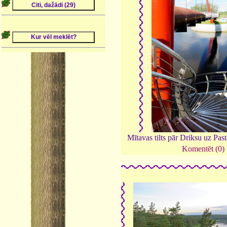
Mītavas tilts pār Driksu uz Past
Komentēt (0)