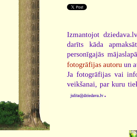
Izmantojot dziedava.lv
darīts kāda apmaksāt
personīgajās mājaslap
fotogrāfijas autoru
un a
Ja fotogrāfijas vai i
veikšanai, par kuru ti
.