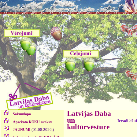
Latvijas Daba
Sākumlapa
un
Ievadi >2 s
Apsekoto KOKU
saraksts
kultūrvēsture
(01.08.2026.)
JAUNUMI