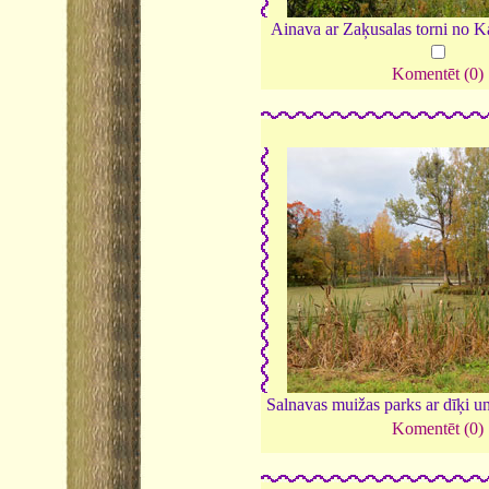
Ainava ar Zaķusalas torni no K
Komentēt (0)
Salnavas muižas parks ar dīķi u
Komentēt (0)