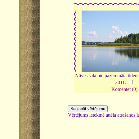
Nāves sala pie pazemināta ūden
2011
.
Komentēt (0)
Vērtējums ietekmē attēla atrašanos la