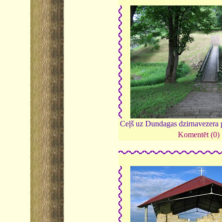
Ceļš uz Dundagas dzirnavezera 
Komentēt (0)