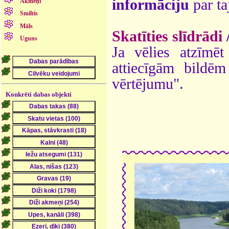
informāciju
par ta
Akmeņi
Smiltis
Māls
Skatīties slīdrādi
Uguns
Ja vēlies atzīmēt 
attiecīgām bildē
vērtējumu".
Konkrēti dabas objekti