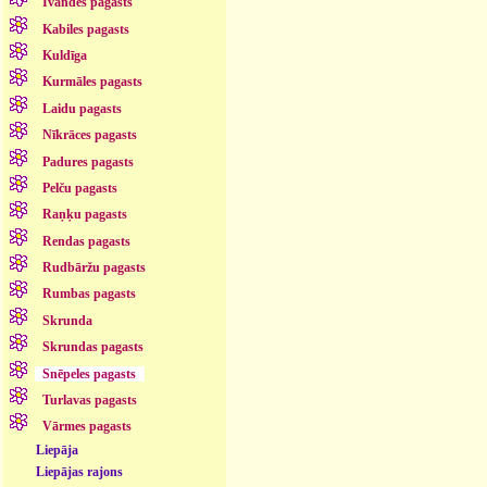
Īvandes pagasts
Kabiles pagasts
Kuldīga
Kurmāles pagasts
Laidu pagasts
Nīkrāces pagasts
Padures pagasts
Pelču pagasts
Raņķu pagasts
Rendas pagasts
Rudbāržu pagasts
Rumbas pagasts
Skrunda
Skrundas pagasts
Snēpeles pagasts
Turlavas pagasts
Vārmes pagasts
Liepāja
Liepājas rajons