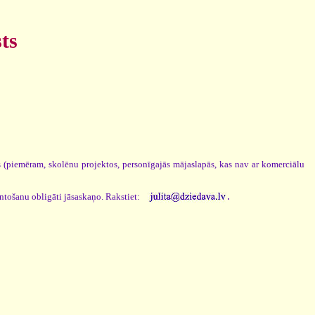
ts
os (piemēram, skolēnu projektos, personīgajās mājaslapās, kas nav ar komerciālu
.
antošanu obligāti jāsaskaņo. Rakstiet: