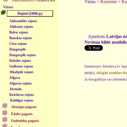
Daba.dziedava.lv
VEIDOTĀJI
Vietas >
Kurzeme
>
Ku
Vietas
Aizkraukles rajons
Alūksnes rajons
Balvu rajons
Apsekoto
Latvijas n
Bauskas rajons
Neviena bilde neatbilst
Cēsu rajons
Daugavpils
Daugavpils rajons
Dobeles rajons
Izmantojot dziedava.lv lapā
Gulbenes rajons
Jēkabpils rajons
mērķi),
obligāti norādiet fo
Jelgava
Ja fotogrāfijas vai informā
Jelgavas rajons
Jūrmala
Krāslavas rajons
Kuldīgas rajons
Alsungas pagasts
Ēdoles pagasts
Gudenieku pagasts