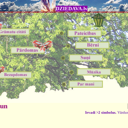
DZIEDAVA.lv
 un
Ievadi >2 simbolus.
Vārdus