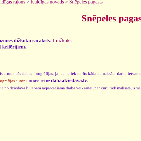
ldīgas rajons
>
Kuldīgas novads
>
Snēpeles pagasts
Snēpeles pagas
ozīmes dižkoku saraksts
:
1 dižkoks
 kritērijiem.
s atrodamās dabas fotogrāfijas, ja tas netiek darīts kāda apmaksāta darba ietvar
daba.dziedava.lv
.
togrāfijas autoru
un atsauci uz
cija no dziedava.lv lapām nepieciešama darba veikšanai, par kuru tiek maksāts, izm