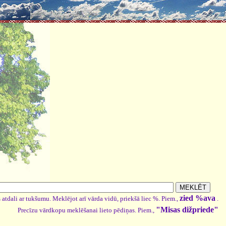
zied %ava
 atdali ar tukšumu. Meklējot arī vārda vidū, priekšā liec %. Piem.,
.
"Misas dižpriede"
Precīzu vārdkopu meklēšanai lieto pēdiņas. Piem.,