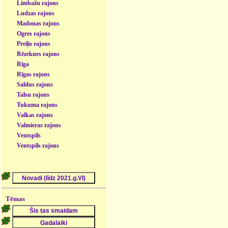
Limbažu rajons
Ludzas rajons
Madonas rajons
Ogres rajons
Preiļu rajons
Rēzeknes rajons
Rīga
Rīgas rajons
Saldus rajons
Talsu rajons
Tukuma rajons
Valkas rajons
Valmieras rajons
Ventspils
Ventspils rajons
Tēmas