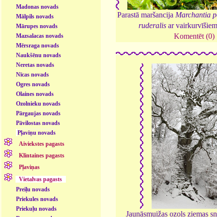
Madonas novads
Parastā maršancija
Marchantia p
Mālpils novads
ruderalis
ar vairkurvīšie
Mārupes novads
Komentēt (0)
Mazsalacas novads
Mērsraga novads
Naukšēnu novads
Neretas novads
Nīcas novads
Ogres novads
Olaines novads
Ozolnieku novads
Pārgaujas novads
Pāvilostas novads
Pļaviņu novads
Aiviekstes pagasts
Klintaines pagasts
Pļaviņas
Vietalvas pagasts
Preiļu novads
Priekules novads
Priekuļu novads
Jaunāsmuižas ozols ziemas s