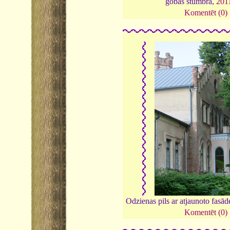
gobas stumbra,
201
Komentēt (0)
Odzienas pils ar atjaunoto fasād
Komentēt (0)