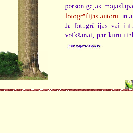
personīgajās mājaslap
fotogrāfijas autoru
un a
Ja fotogrāfijas vai i
veikšanai, par kuru ti
.