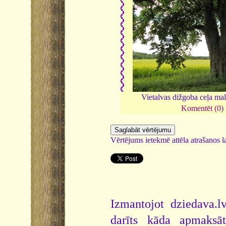
Vietalvas dižgoba ceļa ma
Komentēt (0)
Vērtējums ietekmē attēla atrašanos la
Izmantojot dziedava.lv
darīts kāda apmaksāt