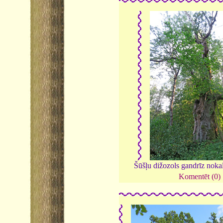
Šūšļu dižozols gandrīz nokal
Komentēt (0)