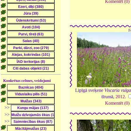
Komentēt (0)
F
Konkrētas celtnes, veidojumi
Lipīgā sveķene
Viscaria vulga
tīrumā,
2012
.
Komentēt (0)
>>
>>
>>