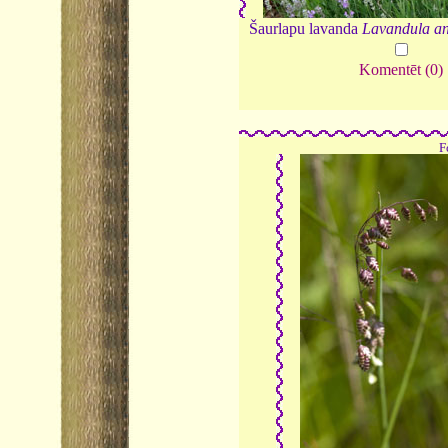
Šaurlapu lavanda
Lavandula an
Komentēt (0)
F