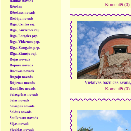
Raunas novads
Komentēt (0)
Rēzekne
Rēzeknes novads
Riebiņu novads
Rīga, Centra raj.
Rīga, Kurzemes raj.
Rīga, Latgales prp.
Rīga, Vidzemes prp.
Rīga, Zemgales prp.
Rīga, Ziemeļu raj.
Rojas novads
Ropažu novads
Rucavas novads
Rugāju novads
Vietalvas baznīcas zvans
Rūjienas novads
Komentēt (0)
Rundāles novads
Salacgrīvas novads
Salas novads
Salaspils novads
Saldus novads
Saulkrastu novads
Sējas novads
Siguldas novads