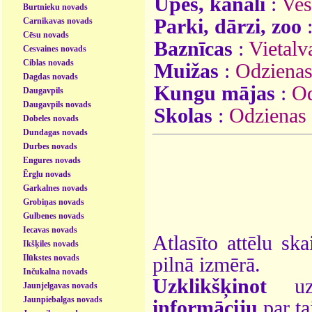
Upes, kanāli
:
Ves
Burtnieku novads
Parki, dārzi, zoo
Carnikavas novads
Cēsu novads
Baznīcas
:
Vietalv
Cesvaines novads
Ciblas novads
Muižas
:
Odzienas
Dagdas novads
Kungu mājas
:
Od
Daugavpils
Daugavpils novads
Skolas
:
Odzienas 
Dobeles novads
Dundagas novads
Durbes novads
Engures novads
Ērgļu novads
Garkalnes novads
Grobiņas novads
Gulbenes novads
Iecavas novads
Atlasīto attēlu ska
Ikšķiles novads
Ilūkstes novads
pilnā izmērā.
Inčukalna novads
Uzklikšķinot
uz 
Jaunjelgavas novads
Jaunpiebalgas novads
informāciju
par ta