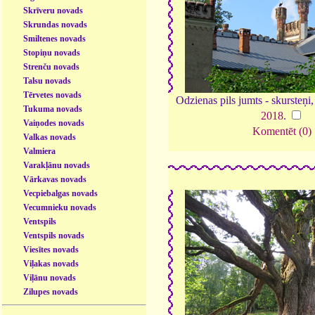
Skrīveru novads
Skrundas novads
Smiltenes novads
Stopiņu novads
Strenču novads
Talsu novads
Tērvetes novads
Odzienas pils jumts - skursteņi, 
Tukuma novads
2018
.
Vaiņodes novads
Komentēt (0)
Valkas novads
Valmiera
Varakļānu novads
Vārkavas novads
Vecpiebalgas novads
Vecumnieku novads
Ventspils
Ventspils novads
Viesītes novads
Viļakas novads
Viļānu novads
Zilupes novads