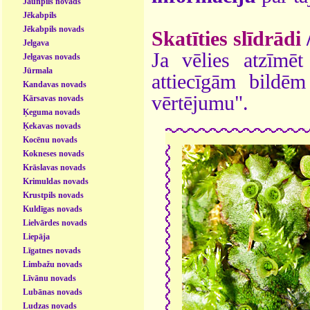
Jaunpils novads
Jēkabpils
Jēkabpils novads
Skatīties slīdrādi
Jelgava
Ja vēlies atzīmēt 
Jelgavas novads
Jūrmala
attiecīgām bildē
Kandavas novads
vērtējumu".
Kārsavas novads
Ķeguma novads
Ķekavas novads
Kocēnu novads
Kokneses novads
Krāslavas novads
Krimuldas novads
Krustpils novads
Kuldīgas novads
Lielvārdes novads
Liepāja
Līgatnes novads
Limbažu novads
Līvānu novads
Lubānas novads
Ludzas novads