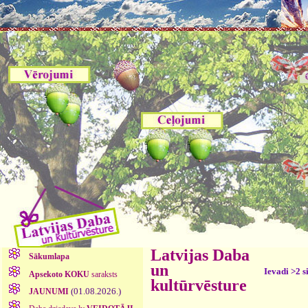
Latvijas Daba
Sākumlapa
un
Ievadi >2 s
Apsekoto KOKU
saraksts
kultūrvēsture
(01.08.2026.)
JAUNUMI