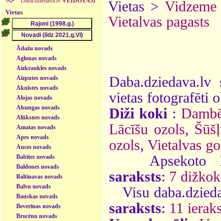
Daba.dziedava.lv
VEIDOTĀJI
Vietas >
Vidzeme
Vietas
Vietalvas pagasts
Ādažu novads
Aglonas novads
Aizkraukles novads
Daba.dziedava.lv 
Aizputes novads
Aknīstes novads
vietas fotografēti o
Alojas novads
Alsungas novads
Diži koki
:
Dambē
Alūksnes novads
Lācīšu ozols
,
Šūšļ
Amatas novads
Apes novads
ozols
,
Vietalvas g
Auces novads
Apsekoto
Babītes novads
Baldones novads
saraksts
:
7 dižkok
Baltinavas novads
Balvu novads
Visu daba.dzieda
Bauskas novads
saraksts
:
11 ieraks
Beverīnas novads
Brocēnu novads