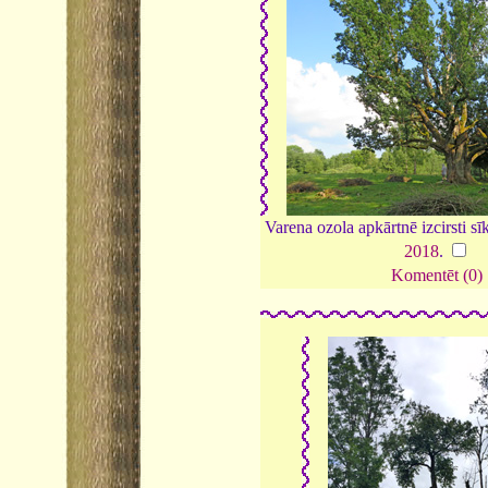
Varena ozola apkārtnē izcirsti sī
2018
.
Komentēt (0)