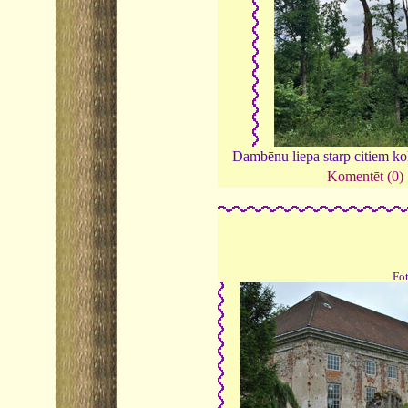
Dambēnu liepa starp citiem k
Komentēt (0)
Fo