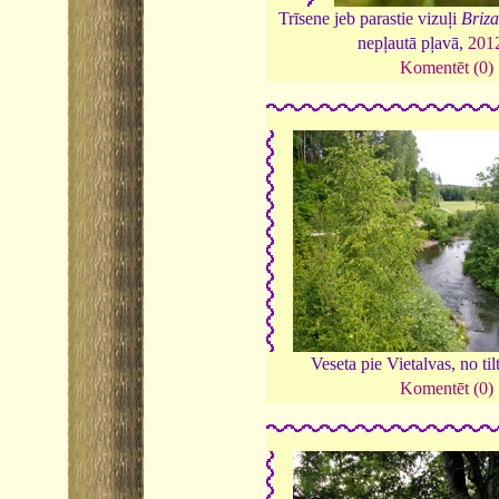
Trīsene jeb parastie vizuļi
Briz
nepļautā pļavā,
201
Komentēt (0)
Veseta pie Vietalvas, no til
Komentēt (0)