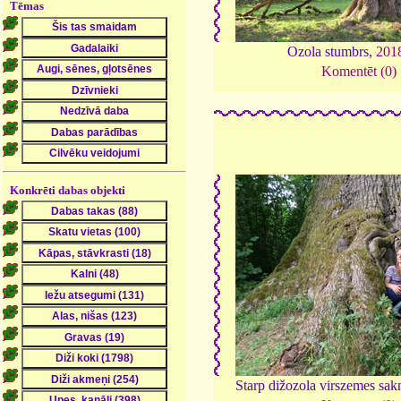
Tēmas
Ozola stumbrs,
201
Komentēt (0)
Konkrēti dabas objekti
Starp dižozola virszemes sa