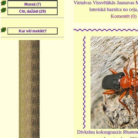
Vietalvas Vissvētākās Jaunavas M
luteriskā baznīca no ceļa
Komentēt (0)
Divkrāsu koksngrauzis
Rhamnu