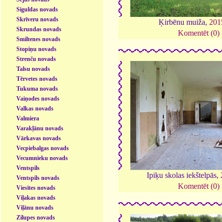
Siguldas novads
Skrīveru novads
Ķirbēnu muiža,
201
Skrundas novads
Komentēt (0)
Smiltenes novads
Stopiņu novads
Strenču novads
Talsu novads
Tērvetes novads
Tukuma novads
Vaiņodes novads
Valkas novads
Valmiera
Varakļānu novads
Vārkavas novads
Vecpiebalgas novads
Vecumnieku novads
Ventspils
Ipiķu skolas iekštelpās,
Ventspils novads
Komentēt (0)
Viesītes novads
Viļakas novads
Viļānu novads
Zilupes novads