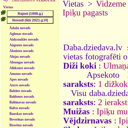
Daba.dziedava.lv
VEIDOTĀJI
Vietas >
Vidzeme
Vietas
Ipiķu pagasts
Ādažu novads
Aglonas novads
Aizkraukles novads
Daba.dziedava.lv 
Aizputes novads
Aknīstes novads
vietas fotografēti o
Alojas novads
Alsungas novads
Diži koki
:
Ulmaņa
Alūksnes novads
Apsekoto
Amatas novads
Apes novads
saraksts
:
1 dižkok
Auces novads
Visu daba.dzieda
Babītes novads
Baldones novads
saraksts
:
2 ierakst
Baltinavas novads
Balvu novads
Muižas
:
Ipiķu mu
Bauskas novads
Vējdzirnavas
:
Ip
Beverīnas novads
Brocēnu novads