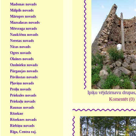
Madonas novads
Mālpils novads
Mārupes novads
Mazsalacas novads
Mērsraga novads
Naukšēnu novads
Neretas novads
Nīcas novads
Ogres novads
Olaines novads
Ozolnieku novads
Pārgaujas novads
Pāvilostas novads
Pļaviņu novads
Preiļu novads
Ipiķu vējdzirnavu drupas
Priekules novads
Komentēt (0)
Priekuļu novads
Raunas novads
Rēzekne
Rēzeknes novads
Riebiņu novads
Rīga, Centra raj.