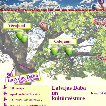
Latvijas Daba
Sākumlapa
un
Ievadi >2 s
Apsekoto KOKU
saraksts
kultūrvēsture
(01.08.2026.)
JAUNUMI