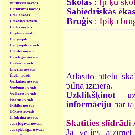
Skolas
:
Ipiķu sko
Burtnieku novads
Sabiedriskās ēka
Carnikavas novads
Cēsu novads
Bruģis
:
Ipiķu bru
Cesvaines novads
Ciblas novads
Dagdas novads
Daugavpils
Daugavpils novads
Dobeles novads
Dundagas novads
Durbes novads
Engures novads
Atlasīto attēlu ska
Ērgļu novads
Garkalnes novads
pilnā izmērā.
Grobiņas novads
Uzklikšķinot
uz 
Gulbenes novads
Iecavas novads
informāciju
par ta
Ikšķiles novads
Ilūkstes novads
Inčukalna novads
Skatīties slīdrādi
Jaunjelgavas novads
Jaunpiebalgas novads
Ja vēlies atzīmēt 