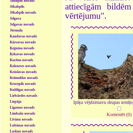
Jaunpils novads
attiecīgām bildē
Jēkabpils
Jēkabpils novads
vērtējumu".
Jelgava
Jelgavas novads
Jūrmala
Kandavas novads
Kārsavas novads
Ķeguma novads
Ķekavas novads
Kocēnu novads
Kokneses novads
Krāslavas novads
Krimuldas novads
Krustpils novads
Kuldīgas novads
Lielvārdes novads
Liepāja
Ipiķu vējdzirnavu drupas iemīļo
Līgatnes novads
Limbažu novads
Komentēt (0)
Līvānu novads
Lubānas novads
Ludzas novads