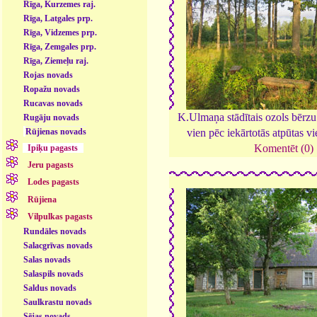
Rīga, Kurzemes raj.
Rīga, Latgales prp.
Rīga, Vidzemes prp.
Rīga, Zemgales prp.
Rīga, Ziemeļu raj.
Rojas novads
Ropažu novads
Rucavas novads
K.Ulmaņa stādītais ozols bērz
Rugāju novads
Rūjienas novads
vien pēc iekārtotās atpūtas vi
Komentēt (0)
Ipiķu pagasts
Jeru pagasts
Lodes pagasts
Rūjiena
Vilpulkas pagasts
Rundāles novads
Salacgrīvas novads
Salas novads
Salaspils novads
Saldus novads
Saulkrastu novads
Sējas novads