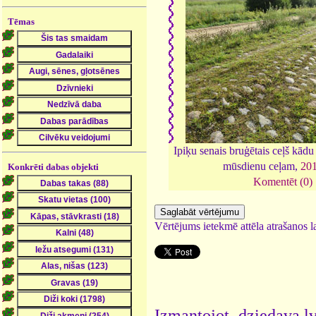
Tēmas
Ipiķu senais bruģētais ceļš kād
mūsdienu ceļam,
20
Konkrēti dabas objekti
Komentēt (0)
Vērtējums ietekmē attēla atrašanos la
Izmantojot dziedava.lv