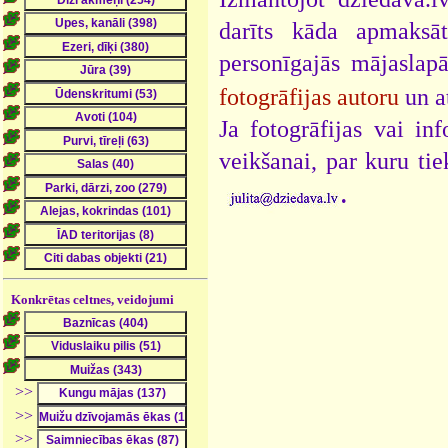
darīts kāda apmaksāt
personīgajās mājaslap
fotogrāfijas autoru
un a
Ja fotogrāfijas vai i
veikšanai, par kuru ti
.
Konkrētas celtnes, veidojumi
>>
>>
>>