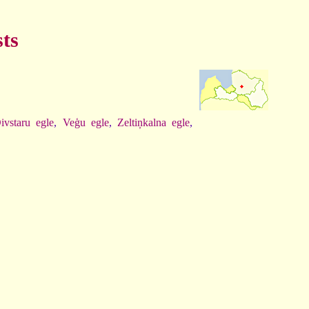
ts
vstaru egle
,
Veģu egle
,
Zeltiņkalna egle
,