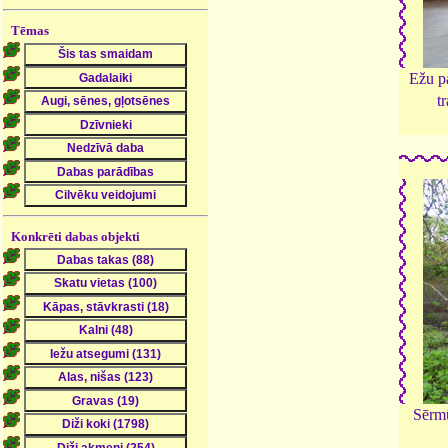
Tēmas
Ežu pa
t
Konkrēti dabas objekti
Sērmū