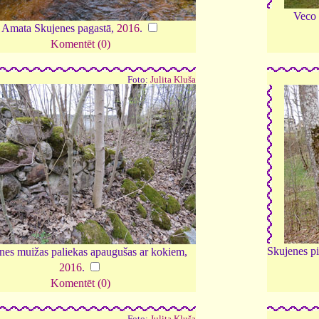
Veco 
Amata Skujenes pagastā,
2016
.
Komentēt (0)
Foto:
Julita Kluša
Skujenes pi
nes muižas paliekas apaugušas ar kokiem,
2016
.
Komentēt (0)
Foto:
Julita Kluša