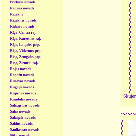
Priekuļu novads
Raunas novads
Rēzekne
Rēzeknes novads
Riebiņu novads
Rīga, Centra raj.
Rīga, Kurzemes raj.
Rīga, Latgales prp.
Rīga, Vidzemes prp.
Rīga, Zemgales prp.
Rīga, Ziemeļu raj.
Rojas novads
Ropažu novads
Rucavas novads
Rugāju novads
Rūjienas novads
Skujen
Rundāles novads
Salacgrīvas novads
Salas novads
Salaspils novads
Saldus novads
Saulkrastu novads
Sējas novads