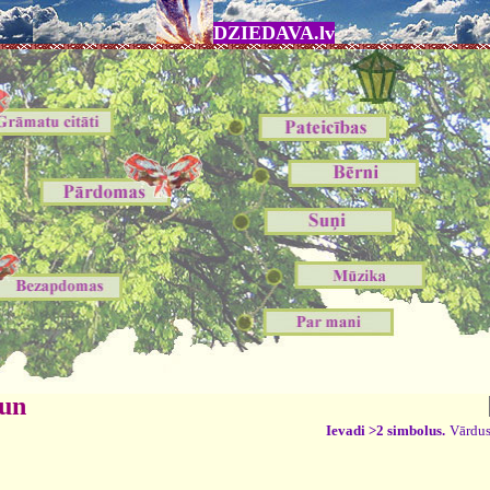
DZIEDAVA.lv
 un
Ievadi >2 simbolus.
Vārdus