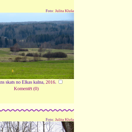
Foto:
Julita Kluša
ns skats no Elkas kalna,
2016
.
Komentēt (0)
Foto:
Julita Kluša