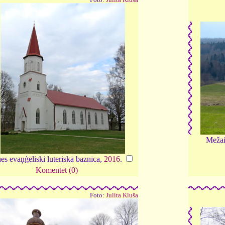
Mežai
es evaņģēliski luteriskā baznīca,
2016
.
Komentēt (0)
Foto:
Julita Kluša