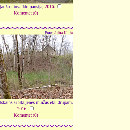
ļaužu - invalīdu pansija,
2016
.
Komentēt (0)
Foto:
Julita Kluša
lskalns ar Skujenes muižas ēku drupām,
2016
.
Komentēt (0)