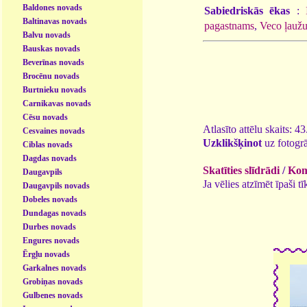
Baldones novads
Sabiedriskās ēkas
:
Baltinavas novads
pagastnams
,
Veco ļaužu
Balvu novads
Bauskas novads
Beverīnas novads
Brocēnu novads
Burtnieku novads
Carnikavas novads
Cēsu novads
Atlasīto attēlu skaits: 4
Cesvaines novads
Uzklikšķinot
uz fotogrā
Ciblas novads
Dagdas novads
Skatīties slīdrādi
/
Kome
Daugavpils
Ja vēlies atzīmēt īpaši 
Daugavpils novads
Dobeles novads
Dundagas novads
Durbes novads
Engures novads
Ērgļu novads
Garkalnes novads
Grobiņas novads
Gulbenes novads