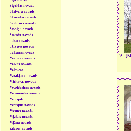
Siguldas novads
Skrīveru novads
Skrundas novads
Smiltenes novads
Stopiņu novads
Strenču novads
Talsu novads
Tērvetes novads
Tukuma novads
Ežu (Mā
Vaiņodes novads
Valkas novads
Valmiera
Varakļānu novads
Vārkavas novads
Vecpiebalgas novads
Vecumnieku novads
Ventspils
Ventspils novads
Viesītes novads
Viļakas novads
Viļānu novads
Zilupes novads