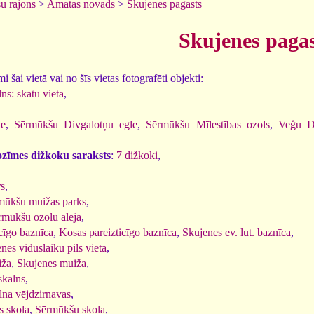
u rajons
>
Amatas novads
>
Skujenes pagasts
Skujenes pagas
 šai vietā vai no šīs vietas fotografēti objekti:
ns: skatu vieta
,
le
,
Sērmūkšu Divgalotņu egle
,
Sērmūkšu Mīlestības ozols
,
Veģu Di
ozīmes dižkoku saraksts
:
7 dižkoki
,
rs
,
mūkšu muižas parks
,
rmūkšu ozolu aleja
,
cīgo baznīca
,
Kosas pareizticīgo baznīca
,
Skujenes ev. lut. baznīca
,
nes viduslaiku pils vieta
,
iža
,
Skujenes muiža
,
skalns
,
na vējdzirnavas
,
s skola
,
Sērmūkšu skola
,