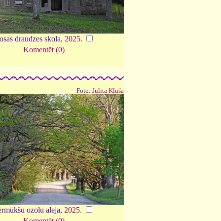
osas draudzes skola,
2025
.
Komentēt (0)
Foto:
Julita Kluša
ērmūkšu ozolu aleja,
2025
.
Komentēt (0)