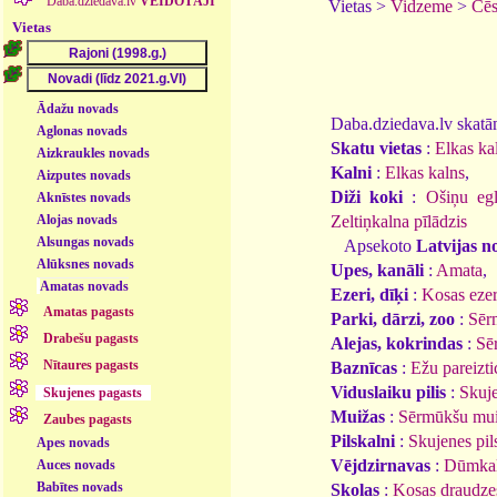
Daba.dziedava.lv
VEIDOTĀJI
Vietas >
Vidzeme
>
Cēs
Vietas
Ādažu novads
Daba.dziedava.lv skatāmi
Aglonas novads
Skatu vietas
:
Elkas kal
Aizkraukles novads
Kalni
:
Elkas kalns
,
Aizputes novads
Diži koki
:
Ošiņu eg
Aknīstes novads
Alojas novads
Zeltiņkalna pīlādzis
Alsungas novads
Apsekoto
Latvijas n
Alūksnes novads
Upes, kanāli
:
Amata
,
Amatas novads
Ezeri, dīķi
:
Kosas eze
Amatas pagasts
Parki, dārzi, zoo
:
Sēr
Drabešu pagasts
Alejas, kokrindas
:
Sē
Nītaures pagasts
Baznīcas
:
Ežu pareizti
Viduslaiku pilis
:
Skuje
Skujenes pagasts
Muižas
:
Sērmūkšu mu
Zaubes pagasts
Pilskalni
:
Skujenes pil
Apes novads
Vējdzirnavas
:
Dūmkal
Auces novads
Babītes novads
Skolas
:
Kosas draudze