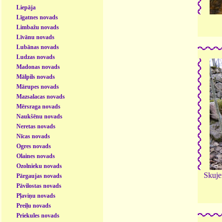
Liepāja
Līgatnes novads
Limbažu novads
Līvānu novads
Lubānas novads
Ludzas novads
Madonas novads
Mālpils novads
Mārupes novads
Mazsalacas novads
Mērsraga novads
Naukšēnu novads
Neretas novads
Nīcas novads
Ogres novads
Olaines novads
Ozolnieku novads
Skuje
Pārgaujas novads
Pāvilostas novads
Pļaviņu novads
Preiļu novads
Priekules novads