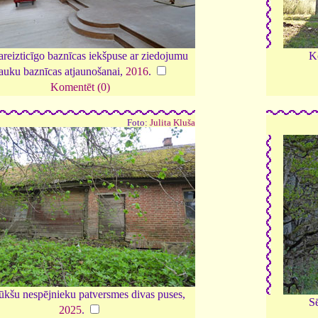
reizticīgo baznīcas iekšpuse ar ziedojumu
K
rauku baznīcas atjaunošanai,
2016
.
Komentēt (0)
Foto:
Julita Kluša
kšu nespējnieku patversmes divas puses,
S
2025
.