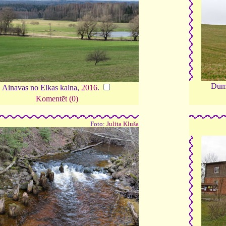
Dūmk
Ainavas no Elkas kalna,
2016
.
Komentēt (0)
Foto:
Julita Kluša