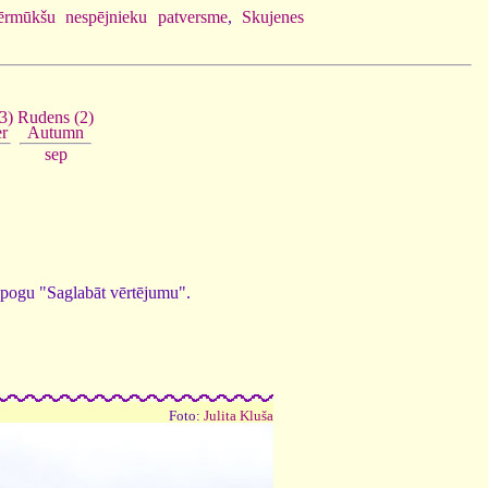
ērmūkšu nespējnieku patversme
,
Skujenes
3)
Rudens (2)
r
Autumn
sep
ed pogu "Saglabāt vērtējumu".
Foto:
Julita Kluša