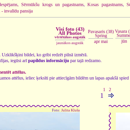
Iespējams, Sērmūkšu krogs un pagastnams
,
Kosas pagastnams
,
S
 - invalīdu pansija
Visi foto (43)
Vasara (
Pavasaris (38)
All Photos
Summe
Spring
vērtētākos augstāk
jūn
apr
mai
jaunākos augstāk
3. Uzklikšķini bildei, ko gribi redzēt pilnā izmērā.
fijas, iegūsi arī
papildus informāciju
par tajā redzamo.
ntēt attēlus.
tīkamos attēlus, ieliec ķeksīti pie attiecīgām bildēm un lapas apakšā spi
1
2
1
Foto:
Julita Kluša