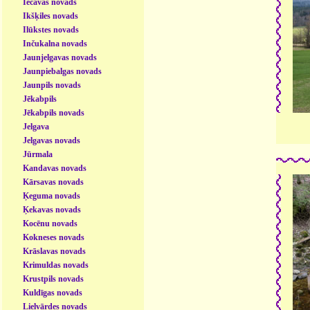
Iecavas novads
Ikšķiles novads
Ilūkstes novads
Inčukalna novads
Jaunjelgavas novads
Jaunpiebalgas novads
Jaunpils novads
Jēkabpils
Jēkabpils novads
Jelgava
Jelgavas novads
Jūrmala
Kandavas novads
Kārsavas novads
Ķeguma novads
Ķekavas novads
Kocēnu novads
Kokneses novads
Krāslavas novads
Krimuldas novads
Krustpils novads
Kuldīgas novads
Lielvārdes novads