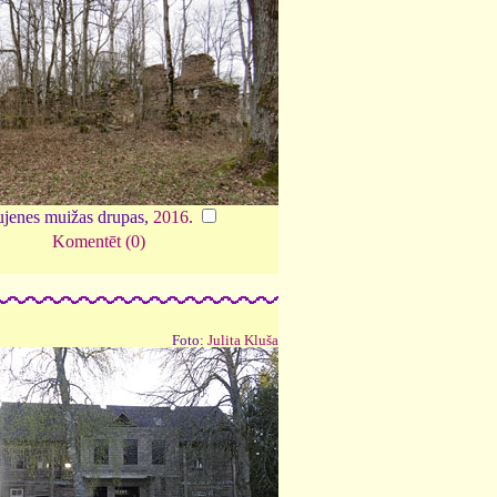
jenes muižas drupas,
2016
.
Komentēt (0)
Foto:
Julita Kluša