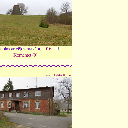
alns ar vējdzirnavām,
2016
.
Komentēt (0)
Foto:
Julita Kluša