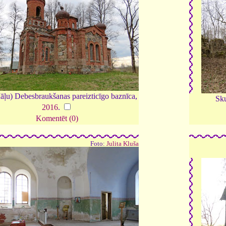
ļu) Debesbraukšanas pareizticīgo baznīca,
Sku
2016
.
Komentēt (0)
Foto:
Julita Kluša