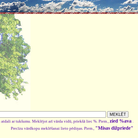
zied %ava
 atdali ar tukšumu. Meklējot arī vārda vidū, priekšā liec %. Piem.,
.
"Misas dižpriede"
Precīzu vārdkopu meklēšanai lieto pēdiņas. Piem.,