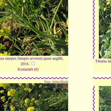
ma sinepes
Sinapis arvensis
jauni auglīši,
Tīruma si
2016
.
Komentēt (0)
Foto:
Julita Kluša