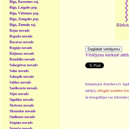
Rīga, Kurzemes raj.
Rīga, Latgales prp.
Rīga, Vidzemes prp.
Rīga, Zemgales prp.
Bārkst
Rīga, Ziemeļu raj.
Rojas novads
Ropažu novads
Rucavas novads
Rugāju novads
Rūjienas novads
Vērtējums ietekmē attēla
Rundāles novads
Salacgrīvas novads
Salas novads
Salaspils novads
Saldus novads
Izmantojot dziedava.lv lapā
Saulkrastu novads
mērķi),
obligāti norādiet fot
Sējas novads
Ja fotogrāfijas vai informā
Siguldas novads
Skrīveru novads
Skrundas novads
Smiltenes novads
Stopiņu novads
Strenču novads