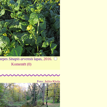
nepes
Sinapis arvensis
lapas,
2016
.
Komentēt (0)
Foto:
Julita Kluša