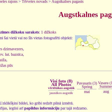
eles rajons
>
Tērvetes novads
>
Augstkalnes pagasts
Augstkalnes pag
ozīmes dižkoku saraksts
:
1 dižkoks
 šai vietā vai no šīs vietas fotografēti objekti:
s dzirnavezers
,
v. lut. baznīca
,
uiža
,
žas pils
Visi foto (8)
Vasara (
Pavasaris (3)
All Photos
Summe
Spring
vērtētākos augstāk
aug
mai
jaunākos augstāk
. Uzklikšķini bildei, ko gribi redzēt pilnā izmērā.
fijas, iegūsi arī
papildus informāciju
par tajā redzamo.