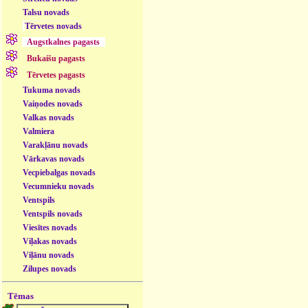
Talsu novads
Tērvetes novads
Augstkalnes pagasts
Bukaišu pagasts
Tērvetes pagasts
Tukuma novads
Vaiņodes novads
Valkas novads
Valmiera
Varakļānu novads
Vārkavas novads
Vecpiebalgas novads
Vecumnieku novads
Ventspils
Ventspils novads
Viesītes novads
Viļakas novads
Viļānu novads
Zilupes novads
Tēmas