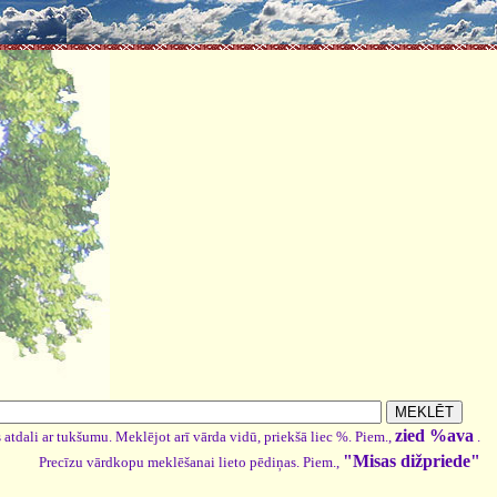
zied %ava
 atdali ar tukšumu. Meklējot arī vārda vidū, priekšā liec %. Piem.,
.
"Misas dižpriede"
Precīzu vārdkopu meklēšanai lieto pēdiņas. Piem.,