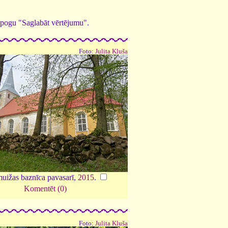
ed pogu "Saglabāt vērtējumu".
Foto:
Julita Kluša
ižas baznīca pavasarī,
2015
.
Komentēt (0)
Foto:
Julita Kluša