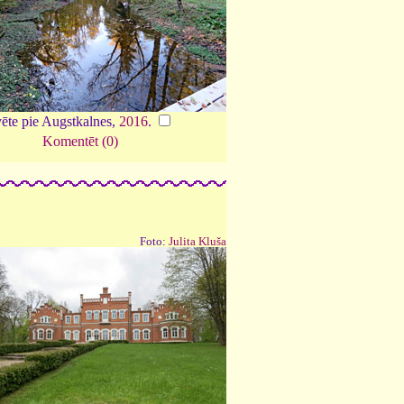
ēte pie Augstkalnes,
2016
.
Komentēt (0)
Foto:
Julita Kluša