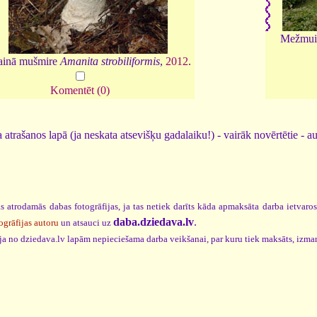
Mežmuiz
ainā mušmire
Amanita strobiliformis
,
2012
.
Komentēt (0)
 atrašanos lapā (ja neskata atsevišķu gadalaiku!) - vairāk novērtētie - a
s atrodamās dabas fotogrāfijas, ja tas netiek darīts kāda apmaksāta darba ietvaro
daba.dziedava.lv
.
ogrāfijas autoru
un atsauci uz
cija no dziedava.lv lapām nepieciešama darba veikšanai, par kuru tiek maksāts, izma