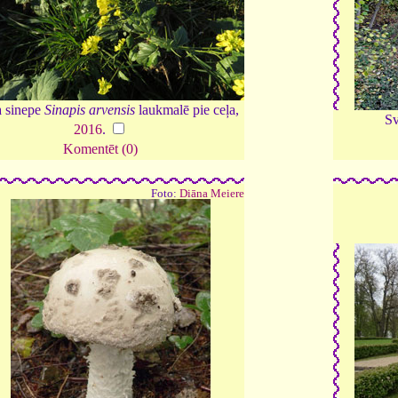
 sinepe
Sinapis arvensis
laukmalē pie ceļa,
Sv
2016
.
Komentēt (0)
Foto:
Diāna Meiere