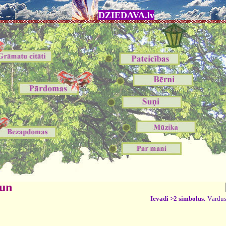
DZIEDAVA.lv
 un
Ievadi >2 simbolus.
Vārdus