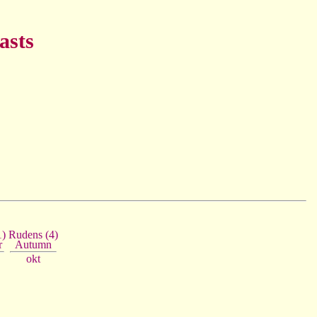
asts
1)
Rudens (4)
r
Autumn
okt