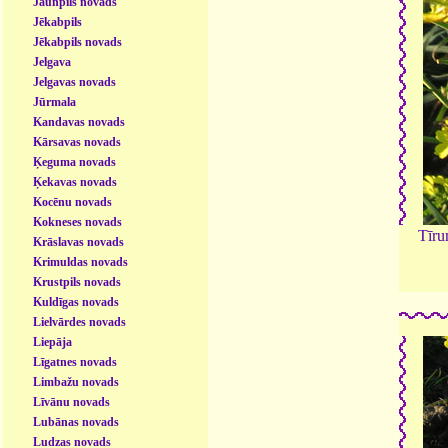
Jaunpils novads
Jēkabpils
Jēkabpils novads
Jelgava
Jelgavas novads
Jūrmala
Kandavas novads
Kārsavas novads
Ķeguma novads
Ķekavas novads
Kocēnu novads
Kokneses novads
Tīru
Krāslavas novads
Krimuldas novads
Krustpils novads
Kuldīgas novads
Lielvārdes novads
Liepāja
Līgatnes novads
Limbažu novads
Līvānu novads
Lubānas novads
Ludzas novads