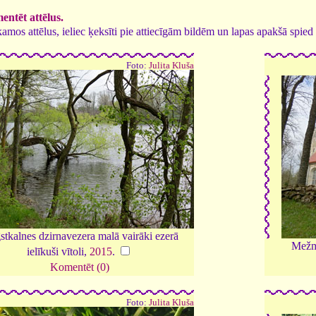
ntēt attēlus.
tīkamos attēlus, ieliec ķeksīti pie attiecīgām bildēm un lapas apakšā spi
Foto:
Julita Kluša
tkalnes dzirnavezera malā vairāki ezerā
Mežmu
ielīkuši vītoli,
2015
.
Komentēt (0)
Foto:
Julita Kluša