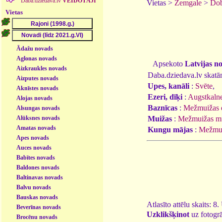
Daba.dziedava.lv
VEIDOTĀJI
Vietas >
Zemgale
>
Dob
Vietas
Ādažu novads
Aglonas novads
Apsekoto
Latvijas n
Aizkraukles novads
Daba.dziedava.lv skatāmi
Aizputes novads
Upes, kanāli
:
Svēte
,
Aknīstes novads
Ezeri, dīķi
:
Augstkalne
Alojas novads
Baznīcas
:
Mežmuižas e
Alsungas novads
Alūksnes novads
Muižas
:
Mežmuižas m
Amatas novads
Kungu mājas
:
Mežmui
Apes novads
Auces novads
Babītes novads
Baldones novads
Baltinavas novads
Balvu novads
Bauskas novads
Atlasīto attēlu skaits: 8
Beverīnas novads
Uzklikšķinot
uz fotogrā
Brocēnu novads