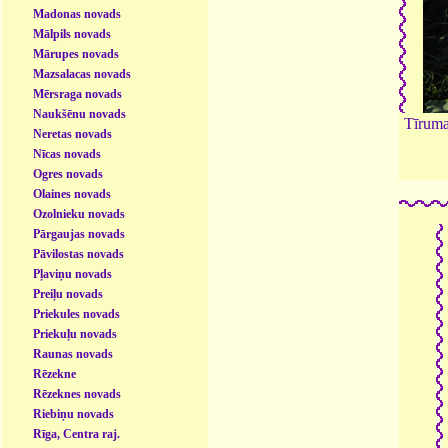
Madonas novads
Mālpils novads
Mārupes novads
Mazsalacas novads
Mērsraga novads
Naukšēnu novads
Tīruma
Neretas novads
Nīcas novads
Ogres novads
Olaines novads
Ozolnieku novads
Pārgaujas novads
Pāvilostas novads
Pļaviņu novads
Preiļu novads
Priekules novads
Priekuļu novads
Raunas novads
Rēzekne
Rēzeknes novads
Riebiņu novads
Rīga, Centra raj.