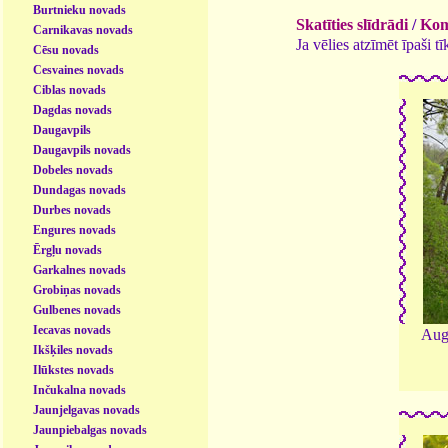
Burtnieku novads
Skatīties slīdrādi
/
Kome
Carnikavas novads
Ja vēlies atzīmēt īpaši 
Cēsu novads
Cesvaines novads
Ciblas novads
Dagdas novads
Daugavpils
Daugavpils novads
Dobeles novads
Dundagas novads
Durbes novads
Engures novads
Ērgļu novads
Garkalnes novads
Grobiņas novads
Gulbenes novads
Iecavas novads
Augs
Ikšķiles novads
Ilūkstes novads
Inčukalna novads
Jaunjelgavas novads
Jaunpiebalgas novads