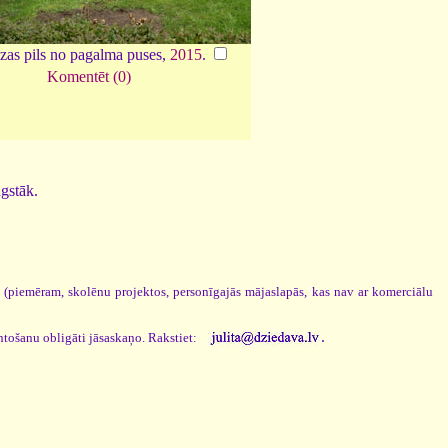
as pils no pagalma puses,
2015
.
Komentēt (0)
ugstāk.
s (piemēram, skolēnu projektos, personīgajās mājaslapās, kas nav ar komerciālu
.
ntošanu obligāti jāsaskaņo. Rakstiet: