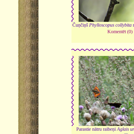
Čuņčiņš
Phylloscopus collybita
n
Komentēt (0)
Parastie nātru raibeņi
Aglais u