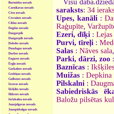
Visu daba.dzieda
Burtnieku novads
Carnikavas novads
saraksts
:
34 ieraks
Cēsu novads
Upes, kanāli
:
Da
Cesvaines novads
Ciblas novads
Raģupīte
,
Varžupīt
Dagdas novads
Ezeri, dīķi
:
Lejas
Daugavpils
Daugavpils novads
Purvi, tīreļi
:
Med
Dobeles novads
Dundagas novads
Salas
:
Nāves sala
Durbes novads
Parki, dārzi, zoo
Engures novads
Ērgļu novads
Baznīcas
:
Ikšķile
Garkalnes novads
Muižas
:
Depkina
Grobiņas novads
Gulbenes novads
Pilskalni
:
Daugmal
Iecavas novads
Ikšķiles novads
Sabiedriskās ēk
Ilūkstes novads
Baložu pilsētas ku
Inčukalna novads
Jaunjelgavas novads
Jaunpiebalgas novads