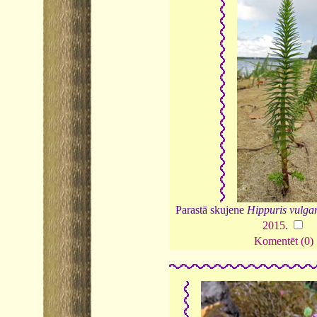
Parastā skujene
Hippuris vulgar
2015
.
Komentēt (0)