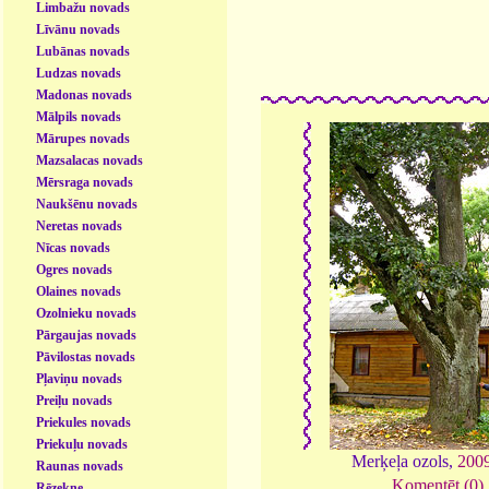
Limbažu novads
Līvānu novads
Lubānas novads
Ludzas novads
Madonas novads
Mālpils novads
Mārupes novads
Mazsalacas novads
Mērsraga novads
Naukšēnu novads
Neretas novads
Nīcas novads
Ogres novads
Olaines novads
Ozolnieku novads
Pārgaujas novads
Pāvilostas novads
Pļaviņu novads
Preiļu novads
Priekules novads
Priekuļu novads
Merķeļa ozols,
200
Raunas novads
Komentēt (0)
Rēzekne