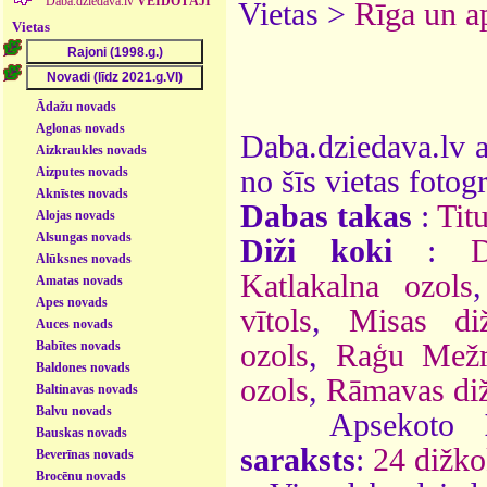
Daba.dziedava.lv
VEIDOTĀJI
Vietas >
Rīga un a
Vietas
Ādažu novads
Aglonas novads
Daba.dziedava.lv a
Aizkraukles novads
Aizputes novads
no šīs vietas fotogr
Aknīstes novads
Dabas takas
:
Tit
Alojas novads
Alsungas novads
Diži koki
:
D
Alūksnes novads
Katlakalna ozols
Amatas novads
Apes novads
vītols
,
Misas diž
Auces novads
Babītes novads
ozols
,
Raģu Mežm
Baldones novads
ozols
,
Rāmavas diž
Baltinavas novads
Balvu novads
Apsekoto
Bauskas novads
saraksts
:
24 dižko
Beverīnas novads
Brocēnu novads