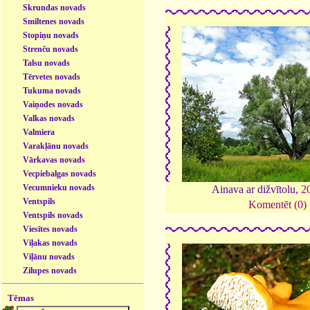
Skrundas novads
Smiltenes novads
Stopiņu novads
Strenču novads
Talsu novads
Tērvetes novads
Tukuma novads
Vaiņodes novads
Valkas novads
Valmiera
Varakļānu novads
Vārkavas novads
Vecpiebalgas novads
Vecumnieku novads
Ainava ar dižvītolu,
2
Ventspils
Komentēt (0)
Ventspils novads
Viesītes novads
Viļakas novads
Viļānu novads
Zilupes novads
Tēmas