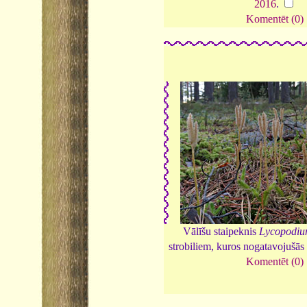
2016
.
Komentēt (0)
Vālīšu staipeknis
Lycopodiu
strobiliem, kuros nogatavojušās
Komentēt (0)