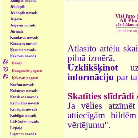
Jaunpils novads
Jēkabpils
Jēkabpils novads
Visi foto 
Jelgava
All Pho
vērtētākos a
Jelgavas novads
jaunākos au
Jūrmala
Kandavas novads
Kārsavas novads
Atlasīto attēlu ska
Ķeguma novads
pilnā izmērā.
Ķekavas novads
Baloži
Uzklikšķinot
uz 
Daugmales pagasts
informāciju
par ta
Ķekavas pagasts
Kocēnu novads
Kokneses novads
Skatīties slīdrādi
Krāslavas novads
Ja vēlies atzīmēt 
Krimuldas novads
Krustpils novads
attiecīgām bildē
Kuldīgas novads
Lielvārdes novads
vērtējumu".
Liepāja
Līgatnes novads