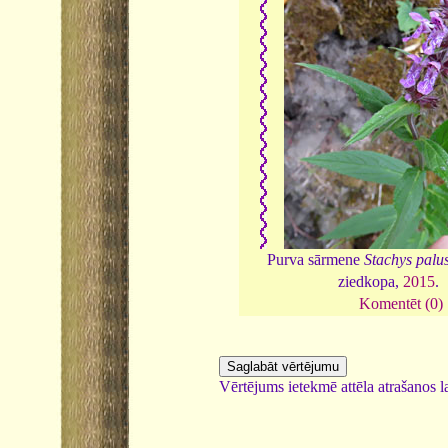
Purva sārmene
Stachys palus
ziedkopa,
2015
.
Komentēt (0)
Vērtējums ietekmē attēla atrašanos la