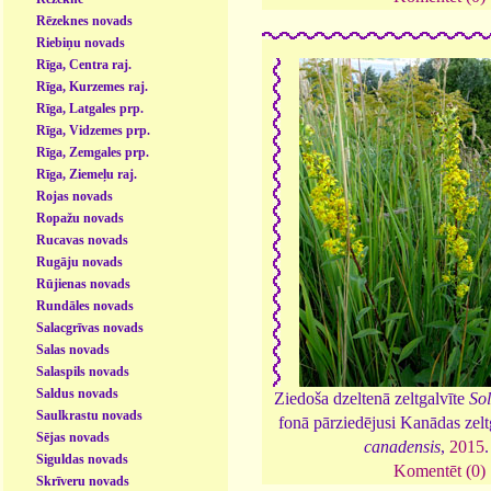
Rēzeknes novads
Riebiņu novads
Rīga, Centra raj.
Rīga, Kurzemes raj.
Rīga, Latgales prp.
Rīga, Vidzemes prp.
Rīga, Zemgales prp.
Rīga, Ziemeļu raj.
Rojas novads
Ropažu novads
Rucavas novads
Rugāju novads
Rūjienas novads
Rundāles novads
Salacgrīvas novads
Salas novads
Salaspils novads
Saldus novads
Ziedoša dzeltenā zeltgalvīte
Sol
Saulkrastu novads
fonā pārziedējusi Kanādas zelt
Sējas novads
canadensis
,
2015
Siguldas novads
Komentēt (0)
Skrīveru novads