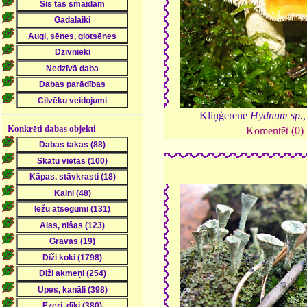
Kliņģerene
Hydnum sp.
Konkrēti dabas objekti
Komentēt (0)