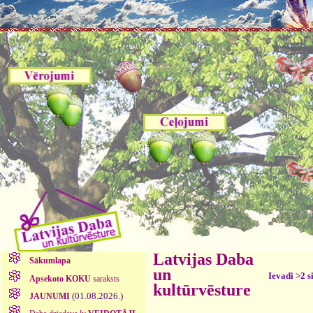
Latvijas Daba
Sākumlapa
un
Ievadi >2 s
Apsekoto KOKU
saraksts
kultūrvēsture
(01.08.2026.)
JAUNUMI