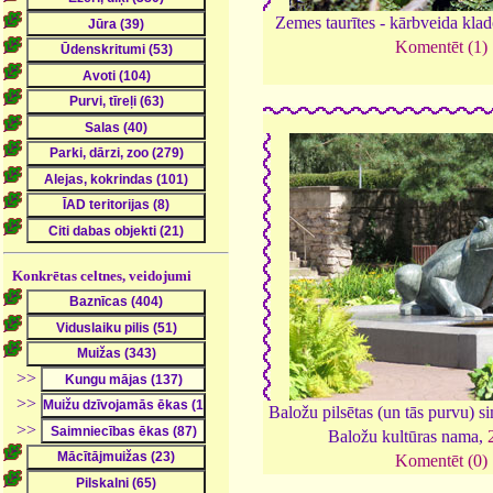
Zemes taurītes - kārbveida klad
Komentēt (1)
Konkrētas celtnes, veidojumi
>>
>>
Baložu pilsētas (un tās purvu) si
>>
Baložu kultūras nama,
Komentēt (0)