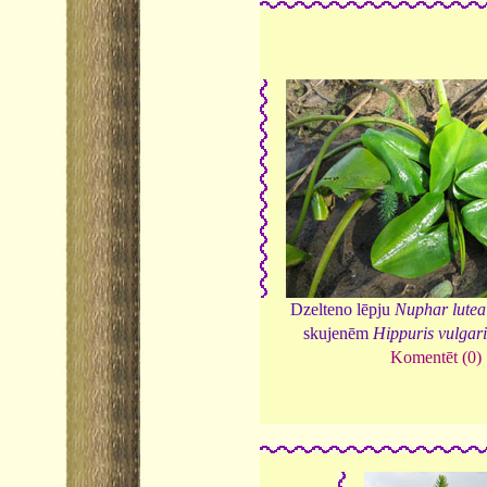
Dzelteno lēpju
Nuphar lutea
skujenēm
Hippuris vulgari
Komentēt (0)