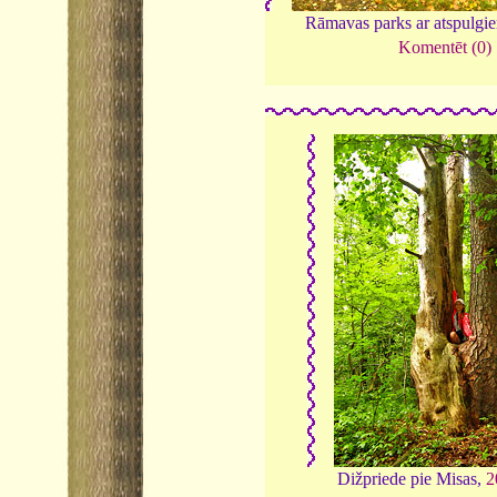
Rāmavas parks ar atspulgi
Komentēt (0)
Dižpriede pie Misas,
2