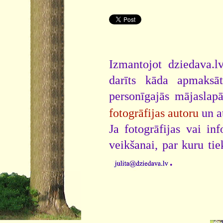
Izmantojot dziedava.lv
darīts kāda apmaksāt
personīgajās mājaslap
fotogrāfijas autoru
un a
Ja fotogrāfijas vai i
veikšanai, par kuru ti
.