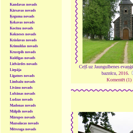
Kandavas novads
Kārsavas novads
Ķeguma novads
Ķekavas novads
Kocēnu novads
Kokneses novads
Krāslavas novads
Krimuldas novads
Krustpils novads
Kuldīgas novads
Lielvārdes novads
Ceļš uz Jaungulbenes evaņģēl
Liepāja
baznīcu,
2016
.
Līgatnes novads
Komentēt (1)
Limbažu novads
Līvānu novads
Lubānas novads
Ludzas novads
Madonas novads
Mālpils novads
Mārupes novads
Mazsalacas novads
Mērsraga novads