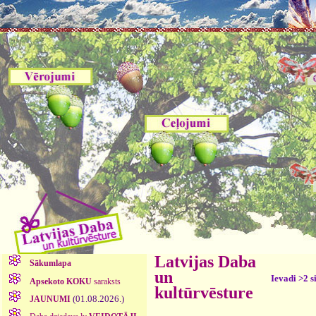
Latvijas Daba
Sākumlapa
un
Ievadi >2 s
Apsekoto KOKU
saraksts
kultūrvēsture
(01.08.2026.)
JAUNUMI