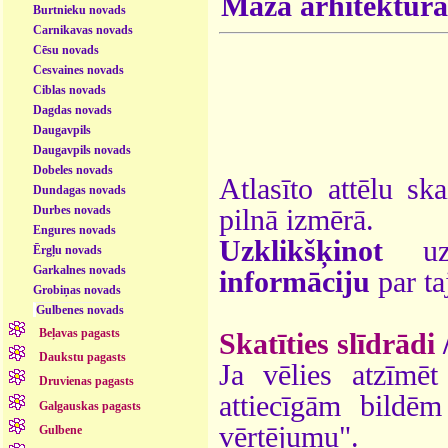
Mazā arhitektūra
Burtnieku novads
Carnikavas novads
Cēsu novads
Cesvaines novads
Ciblas novads
Dagdas novads
Daugavpils
Daugavpils novads
Dobeles novads
Atlasīto attēlu sk
Dundagas novads
Durbes novads
pilnā izmērā.
Engures novads
Uzklikšķinot
uz 
Ērgļu novads
Garkalnes novads
informāciju
par ta
Grobiņas novads
Gulbenes novads
Beļavas pagasts
Skatīties slīdrādi
Daukstu pagasts
Ja vēlies atzīmēt 
Druvienas pagasts
attiecīgām bildē
Galgauskas pagasts
vērtējumu".
Gulbene