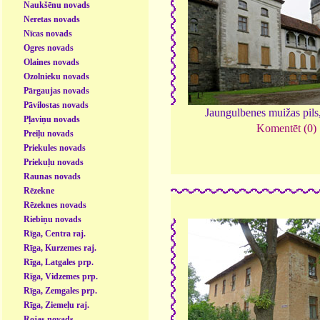
Naukšēnu novads
Neretas novads
Nīcas novads
Ogres novads
Olaines novads
Ozolnieku novads
Pārgaujas novads
Pāvilostas novads
Jaungulbenes muižas pils
Pļaviņu novads
Komentēt (0)
Preiļu novads
Priekules novads
Priekuļu novads
Raunas novads
Rēzekne
Rēzeknes novads
Riebiņu novads
Rīga, Centra raj.
Rīga, Kurzemes raj.
Rīga, Latgales prp.
Rīga, Vidzemes prp.
Rīga, Zemgales prp.
Rīga, Ziemeļu raj.
Rojas novads