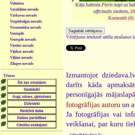
Valmiera
Kāļu baltenis
Pieris napi
uz ba
Varakļānu novads
officinalis
ziediem,
20
Vārkavas novads
Komentēt (0)
Vecpiebalgas novads
Vecumnieku novads
Ventspils
Vērtējums ietekmē attēla atrašanos la
Ventspils novads
Viesītes novads
Viļakas novads
Viļānu novads
Zilupes novads
Izmantojot dziedava.lv
Tēmas
darīts kāda apmaksāt
personīgajās mājaslap
fotogrāfijas autoru
un a
Ja fotogrāfijas vai i
veikšanai, par kuru ti
.