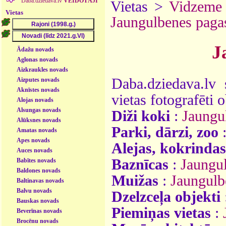
Daba.dziedava.lv
VEIDOTĀJI
Vietas >
Vidzeme
Vietas
Jaungulbenes paga
J
Ādažu novads
Aglonas novads
Aizkraukles novads
Daba.dziedava.lv 
Aizputes novads
Aknīstes novads
vietas fotografēti o
Alojas novads
Alsungas novads
Diži koki
:
Jaungu
Alūksnes novads
Parki, dārzi, zoo
Amatas novads
Apes novads
Alejas, kokrindas
Auces novads
Baznīcas
:
Jaungul
Babītes novads
Baldones novads
Muižas
:
Jaungulb
Baltinavas novads
Balvu novads
Dzelzceļa objekti
Bauskas novads
Piemiņas vietas
:
Beverīnas novads
Brocēnu novads