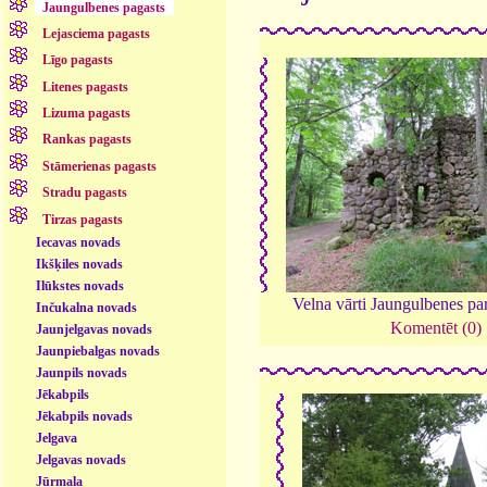
Jaungulbenes pagasts
Lejasciema pagasts
Līgo pagasts
Litenes pagasts
Lizuma pagasts
Rankas pagasts
Stāmerienas pagasts
Stradu pagasts
Tirzas pagasts
Iecavas novads
Ikšķiles novads
Ilūkstes novads
Velna vārti Jaungulbenes pa
Inčukalna novads
Komentēt (0)
Jaunjelgavas novads
Jaunpiebalgas novads
Jaunpils novads
Jēkabpils
Jēkabpils novads
Jelgava
Jelgavas novads
Jūrmala