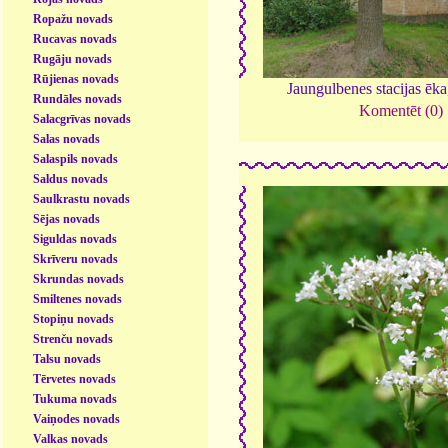
Ropažu novads
Rucavas novads
Rugāju novads
Rūjienas novads
Jaungulbenes stacijas ēk
Rundāles novads
Komentēt (0)
Salacgrīvas novads
Salas novads
Salaspils novads
Saldus novads
Saulkrastu novads
Sējas novads
Siguldas novads
Skrīveru novads
Skrundas novads
Smiltenes novads
Stopiņu novads
Strenču novads
Talsu novads
Tērvetes novads
Tukuma novads
Vaiņodes novads
Valkas novads