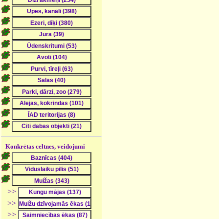
Konkrētas celtnes, veidojumi
>>
>>
>>