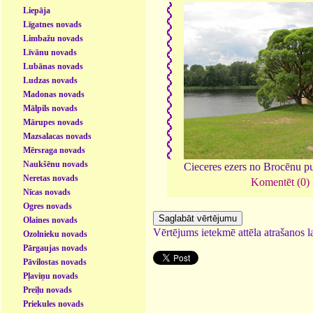
Liepāja
Līgatnes novads
Limbažu novads
Līvānu novads
Lubānas novads
Ludzas novads
Madonas novads
Mālpils novads
Mārupes novads
Mazsalacas novads
Mērsraga novads
Naukšēnu novads
Cieceres ezers no Brocēnu p
Neretas novads
Komentēt (0)
Nīcas novads
Ogres novads
Olaines novads
Vērtējums ietekmē attēla atrašanos la
Ozolnieku novads
Pārgaujas novads
Pāvilostas novads
Pļaviņu novads
Preiļu novads
Priekules novads