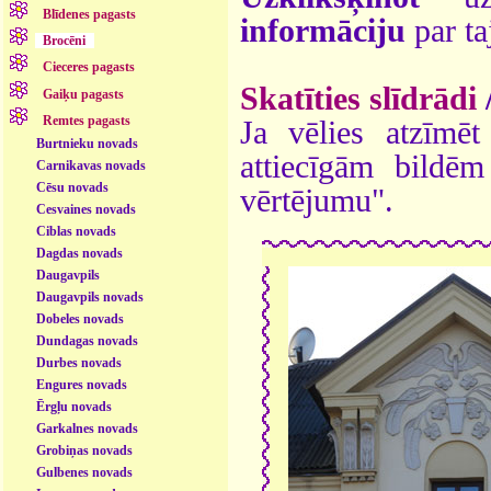
Blīdenes pagasts
informāciju
par ta
Brocēni
Cieceres pagasts
Skatīties slīdrādi
Gaiķu pagasts
Remtes pagasts
Ja vēlies atzīmēt 
Burtnieku novads
attiecīgām bildē
Carnikavas novads
Cēsu novads
vērtējumu".
Cesvaines novads
Ciblas novads
Dagdas novads
Daugavpils
Daugavpils novads
Dobeles novads
Dundagas novads
Durbes novads
Engures novads
Ērgļu novads
Garkalnes novads
Grobiņas novads
Gulbenes novads