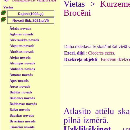
Daba.dziedava.lv
VEIDOTĀJI
Vietas >
Kurzem
Vietas
Brocēni
Ādažu novads
Aglonas novads
Aizkraukles novads
Aizputes novads
Daba.dziedava.lv skatāmi šai vietā va
Aknīstes novads
Ezeri, dīķi
:
Cieceres ezers
,
Alojas novads
Dzelzceļa objekti
:
Brocēnu dzelzce
Alsungas novads
Alūksnes novads
Amatas novads
Apes novads
Auces novads
Babītes novads
Baldones novads
Baltinavas novads
Atlasīto attēlu sk
Balvu novads
Bauskas novads
pilnā izmērā.
Beverīnas novads
Uzklikšķinot
uz 
Brocēnu novads