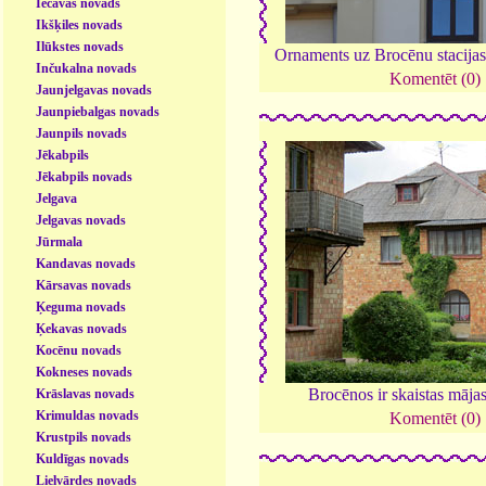
Iecavas novads
Ikšķiles novads
Ilūkstes novads
Ornaments uz Brocēnu stacija
Inčukalna novads
Komentēt (0)
Jaunjelgavas novads
Jaunpiebalgas novads
Jaunpils novads
Jēkabpils
Jēkabpils novads
Jelgava
Jelgavas novads
Jūrmala
Kandavas novads
Kārsavas novads
Ķeguma novads
Ķekavas novads
Kocēnu novads
Kokneses novads
Brocēnos ir skaistas māja
Krāslavas novads
Krimuldas novads
Komentēt (0)
Krustpils novads
Kuldīgas novads
Lielvārdes novads