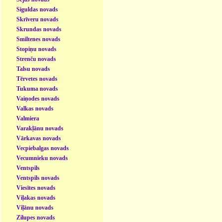
Siguldas novads
Skrīveru novads
Skrundas novads
Smiltenes novads
Stopiņu novads
Strenču novads
Talsu novads
Tērvetes novads
Tukuma novads
Vaiņodes novads
Valkas novads
Valmiera
Varakļānu novads
Vārkavas novads
Vecpiebalgas novads
Vecumnieku novads
Ventspils
Ventspils novads
Viesītes novads
Viļakas novads
Viļānu novads
Zilupes novads