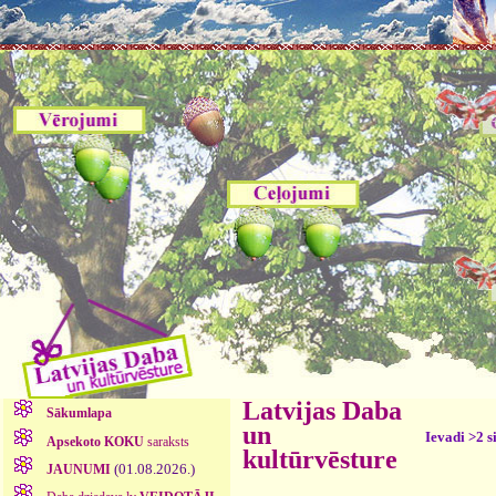
Latvijas Daba
Sākumlapa
un
Ievadi >2 s
Apsekoto KOKU
saraksts
kultūrvēsture
(01.08.2026.)
JAUNUMI