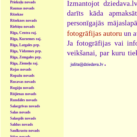
Izmantojot dziedava.lv
Priekuļu novads
Raunas novads
darīts kāda apmaksāt
Rēzekne
Rēzeknes novads
personīgajās mājaslap
Riebiņu novads
fotogrāfijas autoru
un a
Rīga, Centra raj.
Rīga, Kurzemes raj.
Ja fotogrāfijas vai i
Rīga, Latgales prp.
veikšanai, par kuru ti
Rīga, Vidzemes prp.
Rīga, Zemgales prp.
.
Rīga, Ziemeļu raj.
Rojas novads
Ropažu novads
Rucavas novads
Rugāju novads
Rūjienas novads
Rundāles novads
Salacgrīvas novads
Salas novads
Salaspils novads
Saldus novads
Saulkrastu novads
Sējas novads