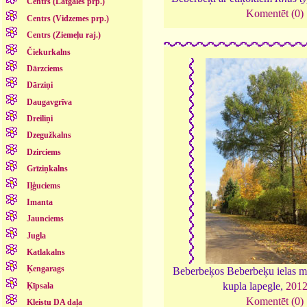
Centrs (Latgales prp.)
Komentēt (0)
Centrs (Vidzemes prp.)
Centrs (Ziemeļu raj.)
Čiekurkalns
Dārzciems
Dārziņi
Daugavgrīva
Dreiliņi
Dzegužkalns
Dzirciems
Grīziņkalns
Iļģuciems
Imanta
Jaunciems
Jugla
Katlakalns
Ķengarags
Beberbeķos Beberbeķu ielas mal
kupla lapegle,
201
Ķīpsala
Komentēt (0)
Kleistu DA daļa