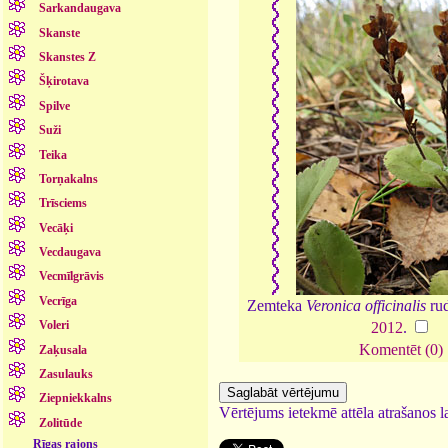
Sarkandaugava
Skanste
Skanstes Z
Šķirotava
Spilve
Suži
Teika
Torņakalns
Trīsciems
Vecāķi
Vecdaugava
Vecmīlgrāvis
Vecrīga
Zemteka
Veronica officinalis
rud
Voleri
2012
.
Komentēt (0)
Zaķusala
Zasulauks
Ziepniekkalns
Vērtējums ietekmē attēla atrašanos la
Zolitūde
Rīgas rajons