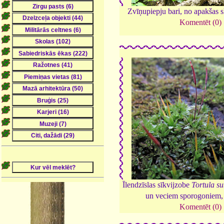
Zvīņupiepju bari, no apakšas s
Komentēt (0)
Īlendzīslas sīkvijzobe
Tortula su
un veciem sporogoniem
Komentēt (0)