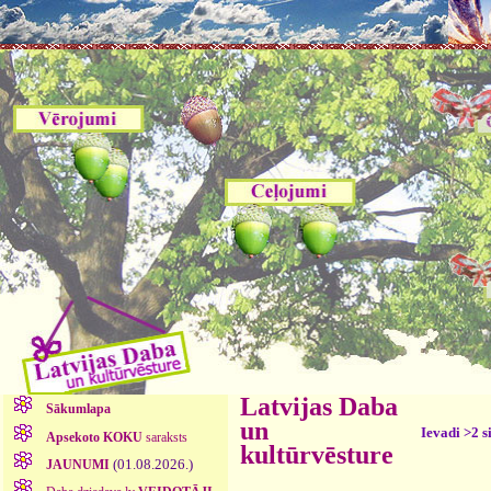
Latvijas Daba
Sākumlapa
un
Ievadi >2 s
Apsekoto KOKU
saraksts
kultūrvēsture
(01.08.2026.)
JAUNUMI