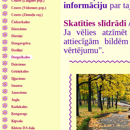
Centrs (Latgales prp.)
informāciju
par ta
Centrs (Vidzemes prp.)
Centrs (Ziemeļu raj.)
Skatīties slīdrādi
Čiekurkalns
Dārzciems
Ja vēlies atzīmēt 
Dārziņi
attiecīgām bildē
Daugavgrīva
vērtējumu".
Dreiliņi
Dzegužkalns
Dzirciems
Grīziņkalns
Iļģuciems
Imanta
Jaunciems
Jugla
Katlakalns
Ķengarags
Ķīpsala
Kleistu DA daļa