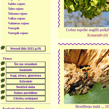
Saldus rajons
Talsu rajons
Tukuma rajons
Valkas rajons
Valmieras rajons
Ventspils
Gobas topošie auglīši pušķī
Ventspils rajons
Komentēt (0)
Tēmas
Bezdibeņa malā ..,
20
Konkrēti dabas objekti