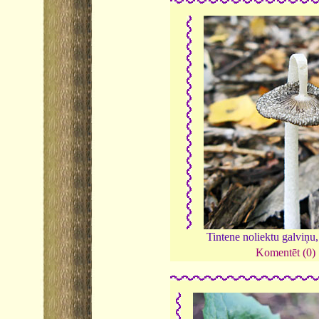
Tintene noliektu galviņu
Komentēt (0)