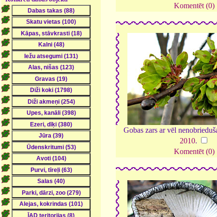
Komentēt (0)
Gobas zars ar vēl nenobrieduš
2010
.
Komentēt (0)