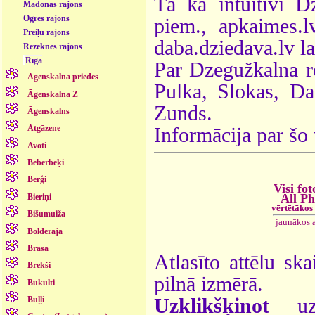
Tā kā intuitīvi D
Madonas rajons
Ogres rajons
piem., apkaimes.l
Preiļu rajons
daba.dziedava.lv lap
Rēzeknes rajons
Rīga
Par Dzegužkalna r
Āgenskalna priedes
Pulka, Slokas, Da
Āgenskalna Z
Zunds.
Āgenskalns
Atgāzene
Informācija par šo
Avoti
Beberbeķi
Berģi
Visi fot
All Ph
Bieriņi
vērtētākos
Bišumuiža
jaunākos 
Bolderāja
Brasa
Atlasīto attēlu ska
Brekši
pilnā izmērā.
Bukulti
Uzklikšķinot
uz 
Buļļi