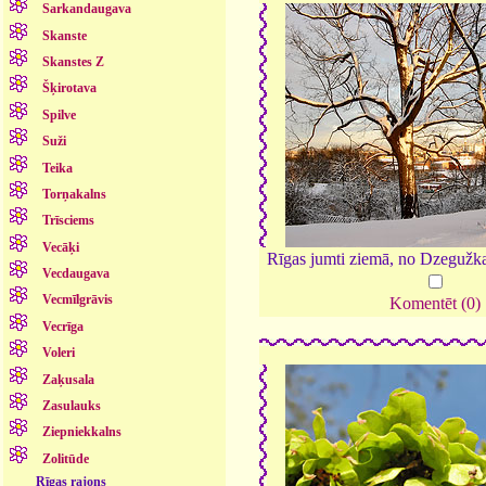
Sarkandaugava
Skanste
Skanstes Z
Šķirotava
Spilve
Suži
Teika
Torņakalns
Trīsciems
Vecāķi
Rīgas jumti ziemā, no Dzegužka
Vecdaugava
Vecmīlgrāvis
Komentēt (0)
Vecrīga
Voleri
Zaķusala
Zasulauks
Ziepniekkalns
Zolitūde
Rīgas rajons