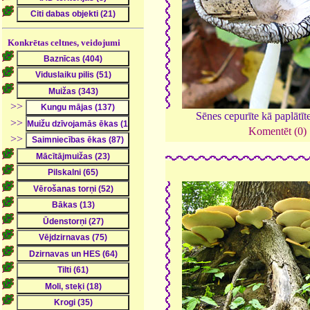
Konkrētas celtnes, veidojumi
>>
Sēnes cepurīte kā paplātīt
>>
Komentēt (0)
>>