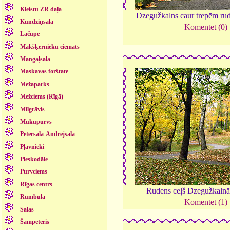
Kleistu ZR daļa
Dzegužkalns caur trepēm ru
Kundziņsala
Komentēt (0)
Lāčupe
Makšķernieku ciemats
Mangaļsala
Maskavas forštate
Mežaparks
Mežciems (Rīgā)
Mīlgrāvis
Mūkupurvs
Pētersala-Andrejsala
Pļavnieki
Pleskodāle
Purvciems
Rīgas centrs
Rudens ceļš Dzegužkaln
Rumbula
Komentēt (1)
Salas
Šampēteris