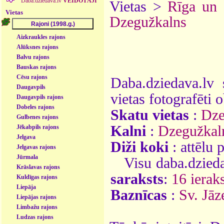
Daba.dziedava.lv
VEIDOTĀJI
Vietas >
Rīga un
Vietas
Dzegužkalns
Aizkraukles rajons
Alūksnes rajons
Balvu rajons
Bauskas rajons
Cēsu rajons
Daba.dziedava.lv 
Daugavpils
vietas fotografēti o
Daugavpils rajons
Dobeles rajons
Skatu vietas
:
Dze
Gulbenes rajons
Kalni
:
Dzegužkal
Jēkabpils rajons
Jelgava
Diži koki
: attēlu
Jelgavas rajons
Jūrmala
Visu daba.dzieda
Krāslavas rajons
saraksts
:
16 ieraks
Kuldīgas rajons
Liepāja
Baznīcas
:
Sv. Jāz
Liepājas rajons
Limbažu rajons
Ludzas rajons