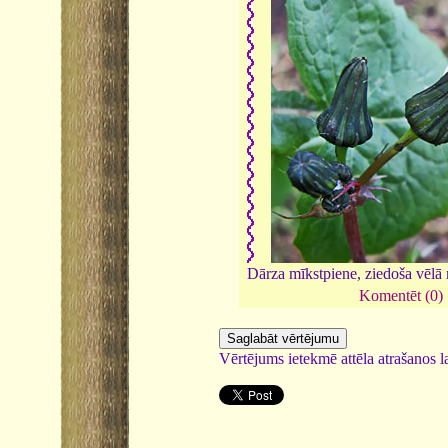
Dārza mīkstpiene, ziedoša vēlā
Komentēt (0)
Vērtējums ietekmē attēla atrašanos la