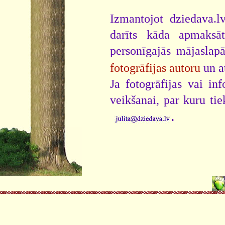
Izmantojot dziedava.lv
darīts kāda apmaksāt
personīgajās mājaslap
fotogrāfijas autoru
un a
Ja fotogrāfijas vai i
veikšanai, par kuru ti
.