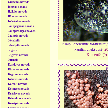
Gulbenes novads
Iecavas novads
Ikšķiles novads
Ilūkstes novads
Inčukalna novads
Jaunjelgavas novads
Jaunpiebalgas novads
Jaunpils novads
Jēkabpils
Klaipu dzelksnīte
Badhamia p
Jēkabpils novads
kapilīciju iekšpusē,
2
Jelgava
Komentēt (0)
Jelgavas novads
Jūrmala
Kandavas novads
F
Kārsavas novads
Ķeguma novads
Ķekavas novads
Kocēnu novads
Kokneses novads
Krāslavas novads
Krimuldas novads
Krustpils novads
Kuldīgas novads