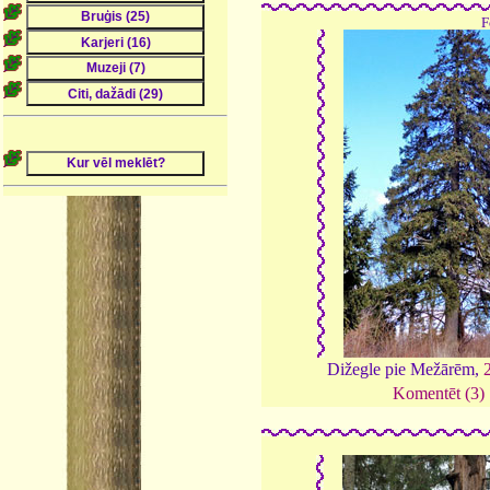
F
Dižegle pie Mežārēm,
Komentēt (3)