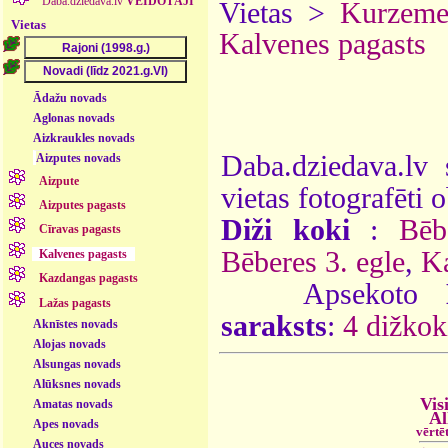
Daba.dziedava.lv
VEIDOTĀJI
Vietas >
Kurzem
Vietas
Kalvenes pagasts
Ādažu novads
Aglonas novads
Aizkraukles novads
Daba.dziedava.lv 
Aizputes novads
Aizpute
vietas fotografēti o
Aizputes pagasts
Diži koki
:
Bēb
Cīravas pagasts
Bēberes 3. egle
,
Ka
Kalvenes pagasts
Kazdangas pagasts
Apsekoto
Lažas pagasts
saraksts
:
4 dižkok
Aknīstes novads
Alojas novads
Alsungas novads
Alūksnes novads
Vis
Amatas novads
Al
Apes novads
vērtē
Auces novads