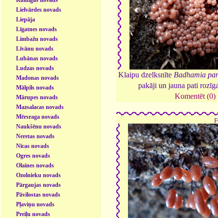
Lielvārdes novads
Liepāja
Līgatnes novads
Limbažu novads
Līvānu novads
Lubānas novads
Ludzas novads
Klaipu dzelksnīte
Badhamia pan
Madonas novads
pakāji un jauna pati rozīg
Mālpils novads
Komentēt (0)
Mārupes novads
Mazsalacas novads
Mērsraga novads
F
Naukšēnu novads
Neretas novads
Nīcas novads
Ogres novads
Olaines novads
Ozolnieku novads
Pārgaujas novads
Pāvilostas novads
Pļaviņu novads
Preiļu novads