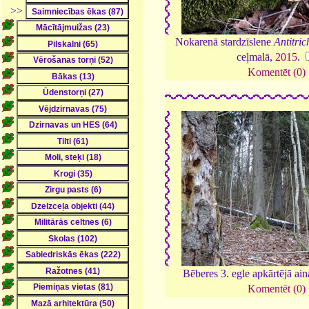
>>
Nokarenā stardzīslene
Antitric
ceļmalā,
2015
.
Komentēt (0)
Bēberes 3. egle apkārtējā ai
Komentēt (0)