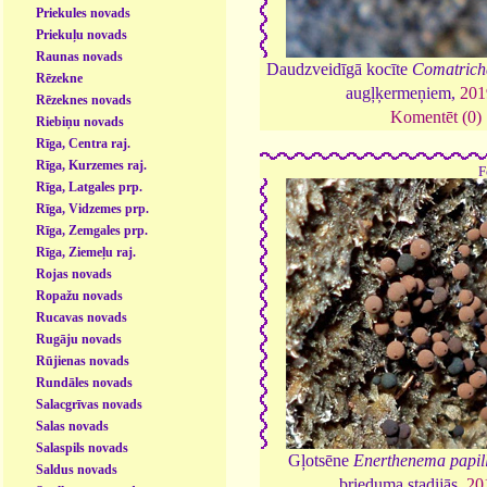
Priekules novads
Priekuļu novads
Raunas novads
Daudzveidīgā kocīte
Comatrich
Rēzekne
augļķermeņiem,
201
Rēzeknes novads
Komentēt (0)
Riebiņu novads
Rīga, Centra raj.
Rīga, Kurzemes raj.
F
Rīga, Latgales prp.
Rīga, Vidzemes prp.
Rīga, Zemgales prp.
Rīga, Ziemeļu raj.
Rojas novads
Ropažu novads
Rucavas novads
Rugāju novads
Rūjienas novads
Rundāles novads
Salacgrīvas novads
Salas novads
Salaspils novads
Gļotsēne
Enerthenema papil
Saldus novads
brieduma stadijās,
20