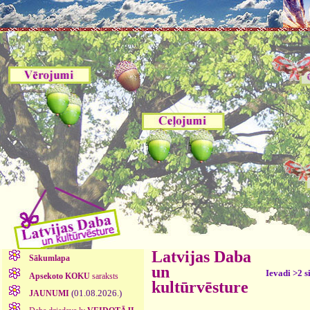
Latvijas Daba
Sākumlapa
un
Ievadi >2 s
Apsekoto KOKU
saraksts
kultūrvēsture
(01.08.2026.)
JAUNUMI