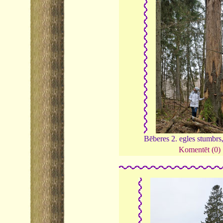
Bēberes 2. egles stumbrs
Komentēt (0)