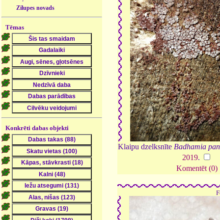
Zilupes novads
Tēmas
Konkrēti dabas objekti
Klaipu dzelksnīte
Badhamia pan
2019
.
Komentēt (0)
F