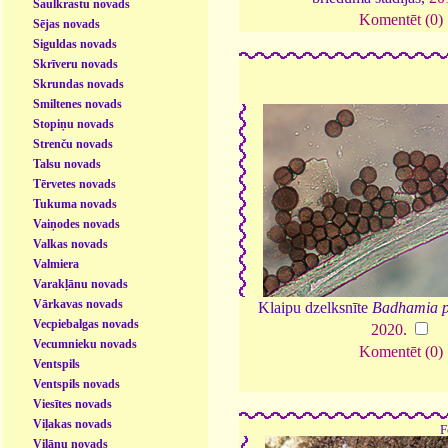
Saulkrastu novads
Komentēt (0)
Sējas novads
Siguldas novads
Skrīveru novads
Skrundas novads
Smiltenes novads
Stopiņu novads
Strenču novads
Talsu novads
Tērvetes novads
Tukuma novads
Vaiņodes novads
Valkas novads
Valmiera
Varakļānu novads
Vārkavas novads
Klaipu dzelksnīte
Badhamia p
Vecpiebalgas novads
2020
.
Vecumnieku novads
Komentēt (0)
Ventspils
Ventspils novads
Viesītes novads
Viļakas novads
F
Viļānu novads