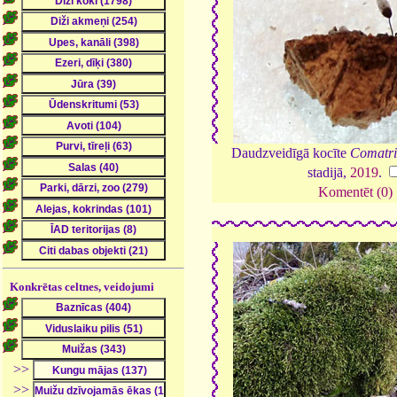
Daudzveidīgā kocīte
Comatri
stadijā,
2019
.
Komentēt (0)
Konkrētas celtnes, veidojumi
>>
>>