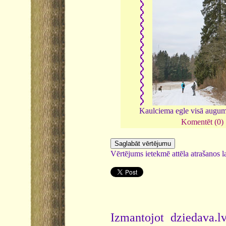
Kaulciema egle visā augu
Komentēt (0)
Vērtējums ietekmē attēla atrašanos la
Izmantojot dziedava.lv