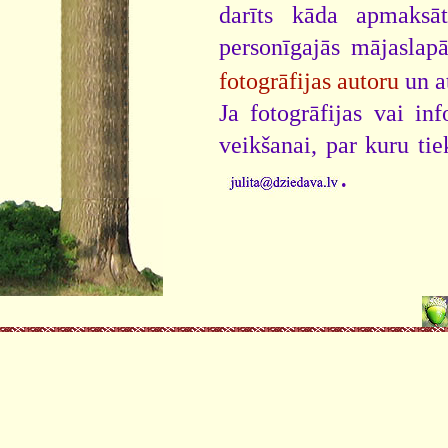
darīts kāda apmaksāt
personīgajās mājaslap
fotogrāfijas autoru
un a
Ja fotogrāfijas vai i
veikšanai, par kuru ti
.