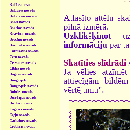
jaun
Babītes novads
Baldones novads
Atlasīto attēlu ska
Baltinavas novads
Balvu novads
pilnā izmērā.
Bauskas novads
Uzklikšķinot
uz 
Beverīnas novads
Brocēnu novads
informāciju
par ta
Burtnieku novads
Carnikavas novads
Cēsu novads
Skatīties slīdrādi
Cesvaines novads
Ciblas novads
Ja vēlies atzīmēt 
Dagdas novads
attiecīgām bildē
Daugavpils
Daugavpils novads
vērtējumu".
Dobeles novads
Dundagas novads
Durbes novads
Engures novads
Ērgļu novads
Garkalnes novads
Grobiņas novads