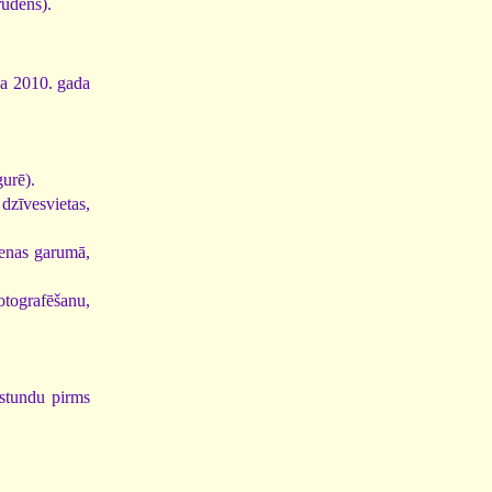
rudens).
ija 2010. gada
gurē).
 dzīvesvietas,
ienas garumā,
fotografēšanu,
 stundu pirms