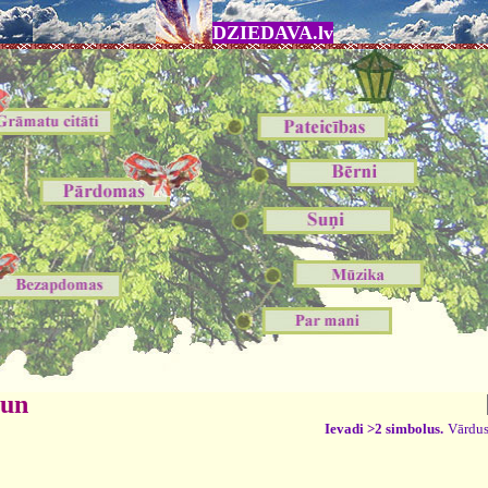
DZIEDAVA.lv
 un
Ievadi >2 simbolus.
Vārdus