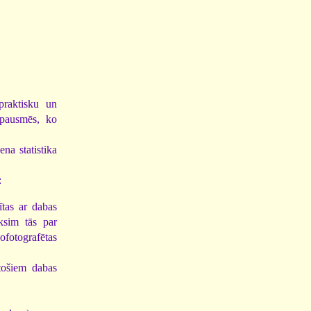
praktisku un
zpausmēs, ko
na statistika
:
ītas ar dabas
ksim tās par
ofotografētas
tošiem dabas