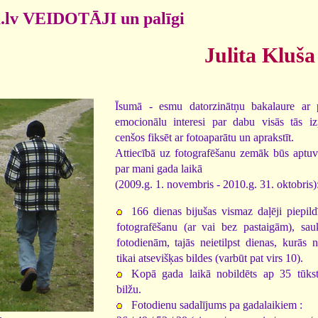
.lv VEIDOTĀJI un palīgi
Julita Kluša
Īsumā - esmu datorzinātņu bakalaure ar 
emocionālu interesi par dabu visās tās i
cenšos fiksēt ar fotoaparātu un aprakstīt.
Attiecībā uz fotografēšanu zemāk būs aptuve
par mani gada laikā
(2009.g. 1. novembris - 2010.g. 31. oktobris)
166 dienas bijušas vismaz daļēji piepild
fotografēšanu (ar vai bez pastaigām), sau
fotodienām, tajās neietilpst dienas, kurās n
tikai atsevišķas bildes (varbūt pat virs 10).
Kopā gada laikā nobildēts ap 35 tūks
bilžu.
Fotodienu sadalījums pa gadalaikiem :