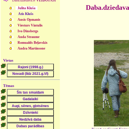
Daba.dziedava.lv
VEIDOTĀJI
Daba.dziedava
Julita Kluša
Atis Klušs
Ansis Opmanis
Viesturs Vintulis
Ivo Dinsbergs
Anda Straume
Romualds Beļavskis
Andra Martinsone
Vietas
Tēmas