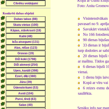
Kopā ar Gunti Eniņ
Foto: Anita Gromov
Konkrēti dabas objekti
Visintensīvākais 
pavasarī no 9. aprīļa
Savukārt vistukšā
No 166 fotodienā
90 dienas bijušas
33 dienas ir biju
turp dodoties ar sabi
20 dienas bijuši
ar mašīnu. Tādos ga
6 dienas bijuši 1
vienai.
1 dienu bijis lai
Kopā ar vīru vai 
6 reizes esmu de
saullēkta.
Senāku info par man