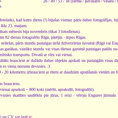
u.
26 / 49 / 53 / 38 (ziema / pavasaris / vasara / 
a
fotolaiks, kad katru dienu (!) bijušas vismaz pāris dabas fotogrāfijas, b
 līdz 23. maijam.
kais mēnesis bija novembris (tikai 3 fotodienas).
m 82 dienas fotografēts Rīgā, pārējās - ārpus Rīgas.
 nelielas, pāris stundu pastaigas tiešā dzīvesvietas tuvumā (Rīgā vai En
šas garākas, vairāku stundu vai visas dienas garumā pastaigas patālu no
edrisko transportu. Divatā ar vīru vai vienai.
 tālāki braucieni ar dažādu dabas objektu apskati un pastaigām visas d
n es viena neesmu devusies. :)
0 - 20 kilometru izbraucieni ar riteni ar daudzām apstāšanās vietām un 
vas brauciens.
vienai apsekoti ~ 800 koki (mērīti, aprakstīti, fotografēti).
vusies skatīties saullēktu pie jūras, 1 reizi - vēroju Engures jūrmalu
i un CV var lasīt
te
.