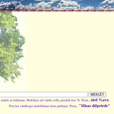
zied %ava
 atdali ar tukšumu. Meklējot arī vārda vidū, priekšā liec %. Piem.,
.
"Misas dižpriede"
Precīzu vārdkopu meklēšanai lieto pēdiņas. Piem.,