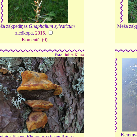
ža zaķpēdiņas
Gnaphalium sylvaticum
Meža zaķ
ziedkopa,
2015
.
Komentēt (0)
Foto:
Julita Kluša
Ķemmve
einica filcene
Phaeolus schweinitzii
uz