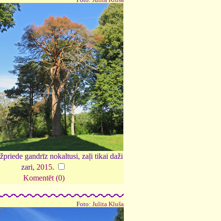
žpriede gandrīz nokaltusi, zaļi tikai daži
zari,
2015
.
Komentēt (0)
Foto:
Julita Kluša