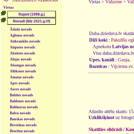
Daba.dziedava.lv
VEIDOTĀJI
Vietas >
Vidzeme
>
Val
Vietas
Ādažu novads
Daba.dziedava.lv skatāmi
Aglonas novads
Diži koki
:
Pakulīšu eg
Aizkraukles novads
Apsekoto
Latvijas n
Aizputes novads
Visu daba.dziedava.lv
Aknīstes novads
Alojas novads
Upes, kanāli
:
Gauja
,
Alsungas novads
Baznīcas
:
Vijciema ev.
Alūksnes novads
Amatas novads
Apes novads
Auces novads
Babītes novads
Baldones novads
Baltinavas novads
Atlasīto attēlu skaits: 1
Balvu novads
Uzklikšķinot
uz fotogrā
Bauskas novads
Beverīnas novads
Skatīties slīdrādi
/
Kome
Brocēnu novads