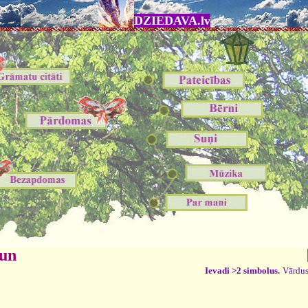
DZIEDAVA.lv
 un
Ievadi >2 simbolus.
Vārdus