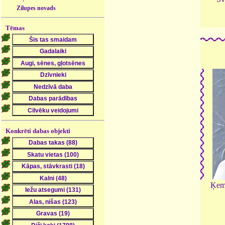
Zilupes novads
Tēmas
Konkrēti dabas objekti
Ķem