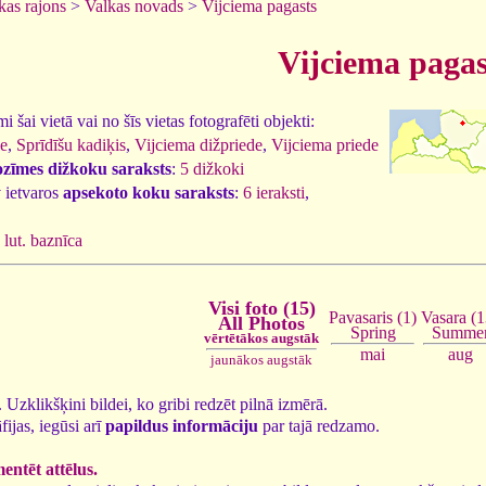
kas rajons
>
Valkas novads
>
Vijciema pagasts
Vijciema pagas
 šai vietā vai no šīs vietas fotografēti objekti:
le
,
Sprīdīšu kadiķis
,
Vijciema dižpriede
,
Vijciema priede
ozīmes dižkoku saraksts
:
5 dižkoki
 ietvaros
apsekoto koku saraksts
:
6 ieraksti
,
 lut. baznīca
Visi foto (15)
Vasara (1
Pavasaris (1)
All Photos
Summe
Spring
vērtētākos augstāk
aug
mai
jaunākos augstāk
5. Uzklikšķini bildei, ko gribi redzēt pilnā izmērā.
fijas, iegūsi arī
papildus informāciju
par tajā redzamo.
ntēt attēlus.