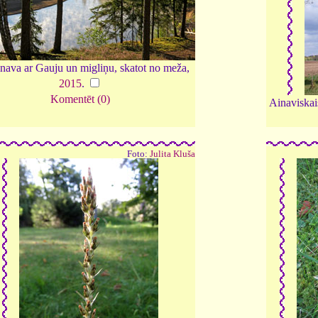
inava ar Gauju un migliņu, skatot no meža,
2015
.
Komentēt (0)
Ainaviskai
Foto:
Julita Kluša