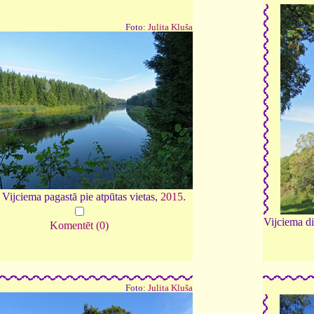
Foto:
Julita Kluša
Vijciema pagastā pie atpūtas vietas,
2015
.
Vijciema di
Komentēt (0)
Foto:
Julita Kluša