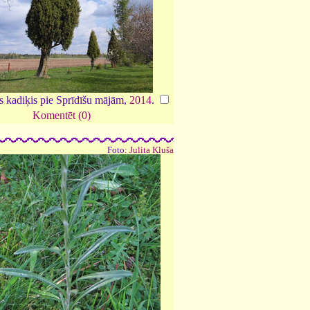
s kadiķis pie Sprīdīšu mājām,
2014
.
Komentēt (0)
Foto:
Julita Kluša