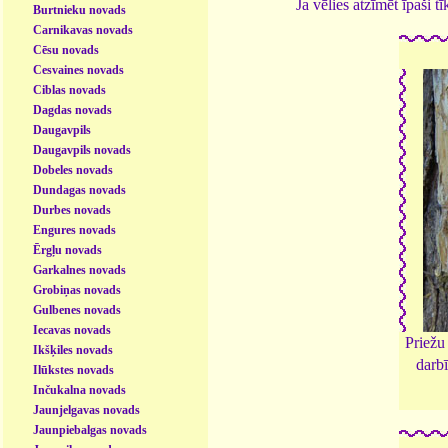
Ja vēlies atzīmēt īpaši 
Burtnieku novads
Carnikavas novads
Cēsu novads
Cesvaines novads
Ciblas novads
Dagdas novads
Daugavpils
Daugavpils novads
Dobeles novads
Dundagas novads
Durbes novads
Engures novads
Ērgļu novads
Garkalnes novads
Grobiņas novads
Gulbenes novads
Iecavas novads
Priežu
Ikšķiles novads
darb
Ilūkstes novads
Inčukalna novads
Jaunjelgavas novads
Jaunpiebalgas novads