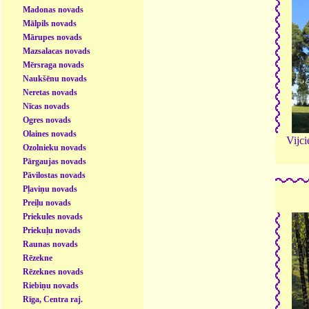
Madonas novads
Mālpils novads
Mārupes novads
Mazsalacas novads
Mērsraga novads
Naukšēnu novads
Neretas novads
Nīcas novads
Ogres novads
Olaines novads
Vijci
Ozolnieku novads
Pārgaujas novads
Pāvilostas novads
Pļaviņu novads
Preiļu novads
Priekules novads
Priekuļu novads
Raunas novads
Rēzekne
Rēzeknes novads
Riebiņu novads
Rīga, Centra raj.