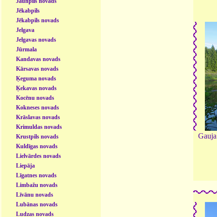
Jaunpils novads
Jēkabpils
Jēkabpils novads
Jelgava
Jelgavas novads
Jūrmala
Kandavas novads
Kārsavas novads
Ķeguma novads
Ķekavas novads
Kocēnu novads
Kokneses novads
Krāslavas novads
Krimuldas novads
Gauja 
Krustpils novads
Kuldīgas novads
Lielvārdes novads
Liepāja
Līgatnes novads
Limbažu novads
Līvānu novads
Lubānas novads
Ludzas novads