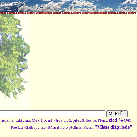
zied %ava
 atdali ar tukšumu. Meklējot arī vārda vidū, priekšā liec %. Piem.,
.
"Misas dižpriede"
Precīzu vārdkopu meklēšanai lieto pēdiņas. Piem.,