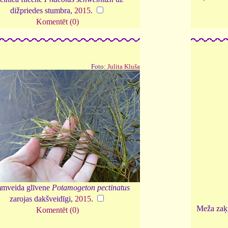
dižpriedes stumbra,
2015
.
Komentēt (0)
Foto:
Julita Kluša
mveida glīvene
Potamogeton pectinatus
zarojas dakšveidīgi,
2015
.
Meža zaķ
Komentēt (0)