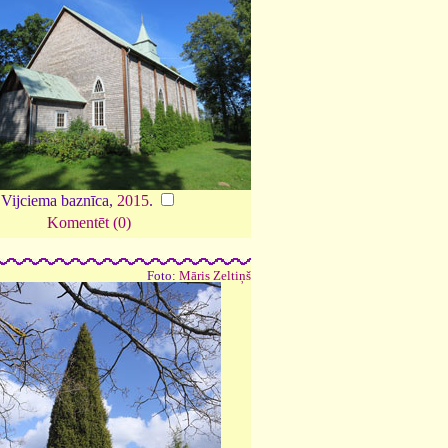
Vijciema baznīca,
2015
.
Komentēt (0)
Foto:
Māris Zeltiņš