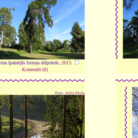
ema īpatnējās formas dižpriede,
2015
.
Komentēt (0)
Foto:
Julita Kluša