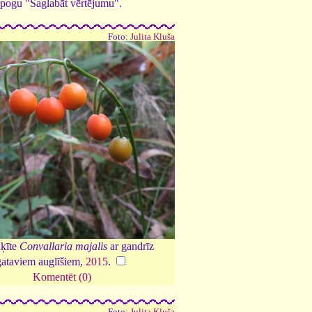
ed pogu "Saglabāt vērtējumu".
Foto:
Julita Kluša
ķīte
Convallaria majalis
ar gandrīz
gataviem auglīšiem,
2015
.
Komentēt (0)
Foto:
Julita Kluša