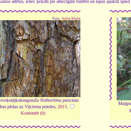
tīkamos attēlus, ieliec ķeksīti pie attiecīgām bildēm un lapas apakšā spi
Foto:
Julita Kluša
 sveķotājkoksngrauža
Nothorhina punctata
Maijpu
ības pēdas uz Vijciema priedes,
2015
.
Komentēt (0)