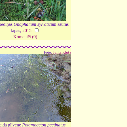
pēdiņas
Gnaphalium sylvaticum
šaurās
lapas,
2015
.
Komentēt (0)
Foto:
Julita Kluša
ida glīvene
Potamogeton pectinatus