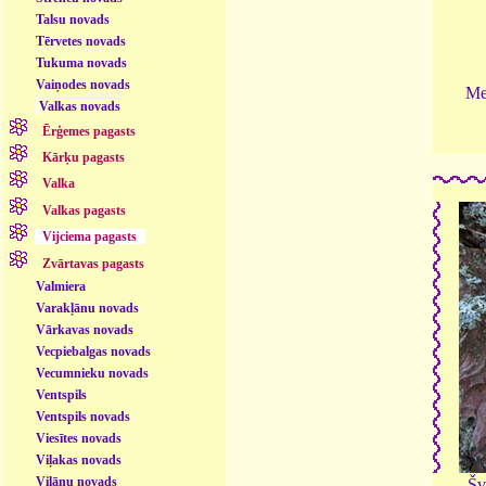
Talsu novads
Tērvetes novads
Tukuma novads
Vaiņodes novads
Me
Valkas novads
Ērģemes pagasts
Kārķu pagasts
Valka
Valkas pagasts
Vijciema pagasts
Zvārtavas pagasts
Valmiera
Varakļānu novads
Vārkavas novads
Vecpiebalgas novads
Vecumnieku novads
Ventspils
Ventspils novads
Viesītes novads
Viļakas novads
Viļānu novads
Šv