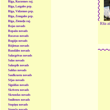
Rīga, Kurzemes raj.
Rīga, Latgales prp.
Rīga, Vidzemes prp.
Rīga, Zemgales prp.
Rīga, Ziemeļu raj.
Rīta a
Rojas novads
Ropažu novads
Rucavas novads
Rugāju novads
Rūjienas novads
Rundāles novads
Salacgrīvas novads
Salas novads
Salaspils novads
Saldus novads
Saulkrastu novads
Sējas novads
Siguldas novads
Skrīveru novads
Skrundas novads
Smiltenes novads
Stopiņu novads
Strenču novads