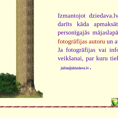
Izmantojot dziedava.lv
darīts kāda apmaksāt
personīgajās mājaslap
fotogrāfijas autoru
un a
Ja fotogrāfijas vai i
veikšanai, par kuru ti
.