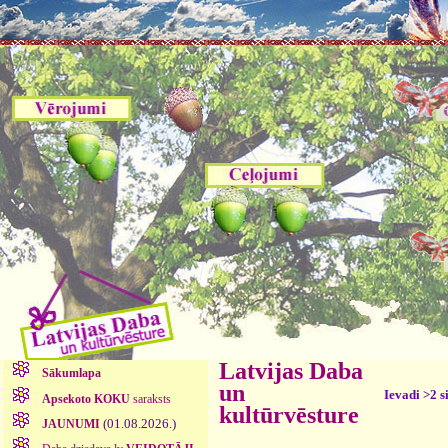
Latvijas Daba
Sākumlapa
un
Ievadi >2 s
Apsekoto KOKU
saraksts
kultūrvēsture
(01.08.2026.)
JAUNUMI