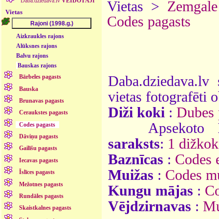
Daba.dziedava.lv
VEIDOTĀJI
Vietas >
Zemgale
Vietas
Codes pagasts
Aizkraukles rajons
Alūksnes rajons
Balvu rajons
Bauskas rajons
Daba.dziedava.lv 
Bārbeles pagasts
Bauska
vietas fotografēti o
Brunavas pagasts
Diži koki
:
Dubes 
Ceraukstes pagasts
Apsekoto
Codes pagasts
Dāviņu pagasts
saraksts
:
1 dižkok
Gailīšu pagasts
Baznīcas
:
Codes e
Iecavas pagasts
Muižas
:
Codes m
Īslīces pagasts
Mežotnes pagasts
Kungu mājas
:
Co
Rundāles pagasts
Vējdzirnavas
:
Mu
Skaistkalnes pagasts