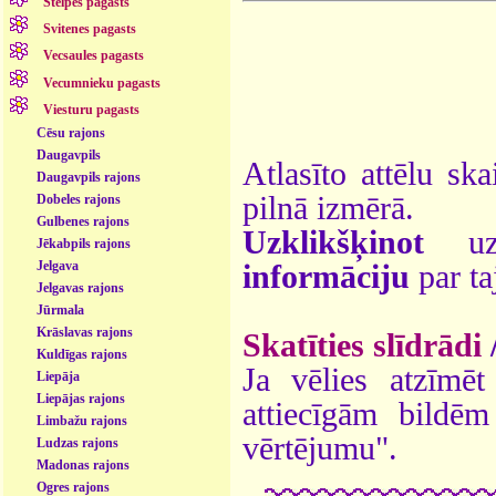
Stelpes pagasts
Svitenes pagasts
Vecsaules pagasts
Vecumnieku pagasts
Viesturu pagasts
Cēsu rajons
Daugavpils
Atlasīto attēlu ska
Daugavpils rajons
pilnā izmērā.
Dobeles rajons
Gulbenes rajons
Uzklikšķinot
uz 
Jēkabpils rajons
Jelgava
informāciju
par ta
Jelgavas rajons
Jūrmala
Krāslavas rajons
Skatīties slīdrādi
Kuldīgas rajons
Ja vēlies atzīmēt 
Liepāja
Liepājas rajons
attiecīgām bildē
Limbažu rajons
vērtējumu".
Ludzas rajons
Madonas rajons
Ogres rajons