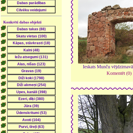
Konkrēti dabas objekti
Ieskats Munču vējdzirnav
Komentēt (0)