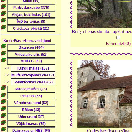
Rušķu liepas stumbra apkārtmēr
Konkrētas celtnes, veidojumi
Komentēt (0)
>>
>>
>>
Codes baznīca no sāna,