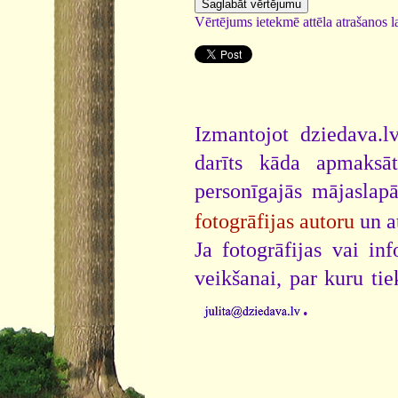
Vērtējums ietekmē attēla atrašanos la
Izmantojot dziedava.lv
darīts kāda apmaksāt
personīgajās mājaslap
fotogrāfijas autoru
un a
Ja fotogrāfijas vai i
veikšanai, par kuru ti
.