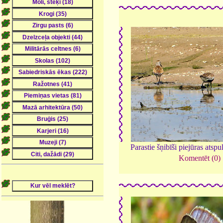
Parastie šņibīši piejūras atsp
Komentēt (0)