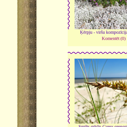
Ķērpju - viršu kompozīcij
Komentēt (0)
Smilts grīslis
Carex arenar