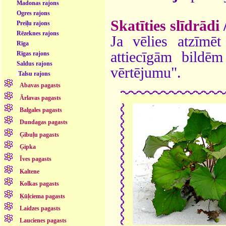
Madonas rajons
Ogres rajons
Skatīties slīdrādi
Preiļu rajons
Rēzeknes rajons
Ja vēlies atzīmēt 
Rīga
attiecīgām bildē
Rīgas rajons
Saldus rajons
vērtējumu".
Talsu rajons
Abavas pagasts
Ārlavas pagasts
Balgales pagasts
Dundagas pagasts
Ģibuļu pagasts
Ģipka
Īves pagasts
Kaltene
Kolkas pagasts
Ķūļciema pagasts
Laidzes pagasts
Laucienes pagasts