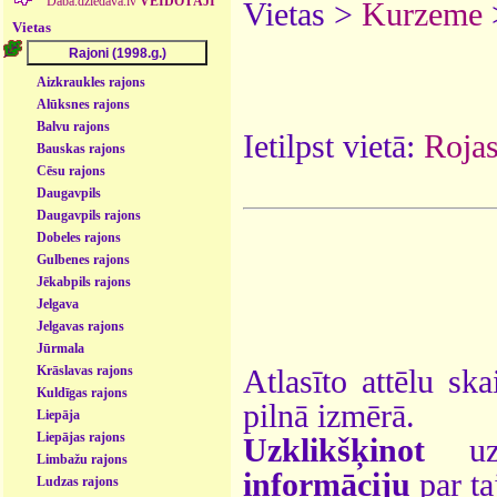
Daba.dziedava.lv
VEIDOTĀJI
Vietas >
Kurzeme
Vietas
Aizkraukles rajons
Alūksnes rajons
Balvu rajons
Ietilpst vietā:
Rojas
Bauskas rajons
Cēsu rajons
Daugavpils
Daugavpils rajons
Dobeles rajons
Gulbenes rajons
Jēkabpils rajons
Jelgava
Jelgavas rajons
Jūrmala
Krāslavas rajons
Atlasīto attēlu ska
Kuldīgas rajons
pilnā izmērā.
Liepāja
Liepājas rajons
Uzklikšķinot
uz 
Limbažu rajons
informāciju
par ta
Ludzas rajons