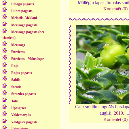
Māllēpju lapas jūrmalas smil
Lībagu pagasts
Komentēt (0)
Lubes pagasts
Melnsils-Aizklāņi
Mērsraga pagasts
Mērsraga pagasts (bez
ciemiem)
Mērsrags
Pūrciems
Pūrciems - Melnsilupe
Roja
Rojas pagasts
Sabile
Stende
Strazdes pagasts
Talsi
Caur smiltīm augošās biezlapa
Upesgrīva
auglīši,
2010
.
Valdemārpils
Komentēt (0)
Valdgales pagasts