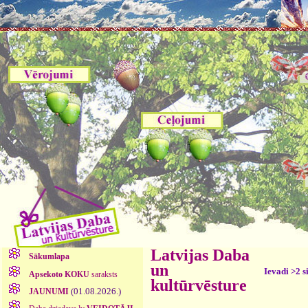
Latvijas Daba
Sākumlapa
un
Ievadi >2 s
Apsekoto KOKU
saraksts
kultūrvēsture
(01.08.2026.)
JAUNUMI