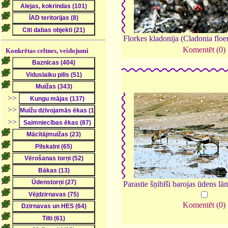
Florkes kladonija (Cladonia flo
Komentēt (0)
Konkrētas celtnes, veidojumi
>>
>>
>>
Parastie šņibīši barojas ūdens lā
Komentēt (0)