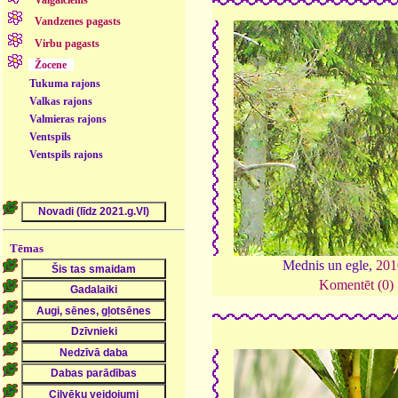
Valgalciems
Vandzenes pagasts
Virbu pagasts
Žocene
Tukuma rajons
Valkas rajons
Valmieras rajons
Ventspils
Ventspils rajons
Tēmas
Mednis un egle,
201
Komentēt (0)