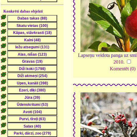
Konkrēti dabas objekti
Lapseņu veidota panga uz smil
2010
.
Komentēt (0)