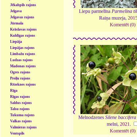
Jēkabpils rajons
Liepu parmelīna
Parmelina ti
Jelgava
Jelgavas rajons
Raiņa muzeja,
201
Jūrmala
Komentēt (0)
Krāslavas rajons
Kuldīgas rajons
Liepāja
Liepājas rajons
Limbažu rajons
Ludzas rajons
Madonas rajons
Ogres rajons
Preiļu rajons
Rēzeknes rajons
Rīga
Rīgas rajons
Saldus rajons
Talsu rajons
Tukuma rajons
Melnodzenes
Silene baccifera
Valkas rajons
melni,
2021
.
Valmieras rajons
Komentēt (0)
Ventspils