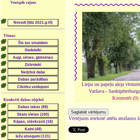
Ventspils rajons
Tēmas
Liepu un papeļu aleja vēsturis
Varšava - Sanktpēterburg
Komentēt (0)
Konkrēti dabas objekti
Vērtējums ietekmē attēla atrašanos la