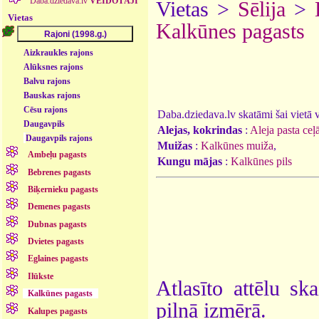
Daba.dziedava.lv
VEIDOTĀJI
Vietas >
Sēlija
>
Vietas
Kalkūnes pagasts
Aizkraukles rajons
Alūksnes rajons
Balvu rajons
Bauskas rajons
Cēsu rajons
Daba.dziedava.lv skatāmi šai vietā va
Daugavpils
Alejas, kokrindas
:
Aleja pasta ce
Daugavpils rajons
Muižas
:
Kalkūnes muiža
,
Ambeļu pagasts
Kungu mājas
:
Kalkūnes pils
Bebrenes pagasts
Biķernieku pagasts
Demenes pagasts
Dubnas pagasts
Dvietes pagasts
Eglaines pagasts
Ilūkste
Atlasīto attēlu sk
Kalkūnes pagasts
pilnā izmērā.
Kalupes pagasts