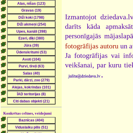
Izmantojot dziedava.lv
darīts kāda apmaksāt
personīgajās mājaslap
fotogrāfijas autoru
un a
Ja fotogrāfijas vai i
veikšanai, par kuru ti
.
Konkrētas celtnes, veidojumi