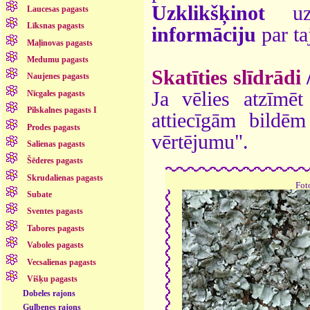
Uzklikšķinot
uz 
Laucesas pagasts
Līksnas pagasts
informāciju
par ta
Maļinovas pagasts
Medumu pagasts
Skatīties slīdrādi
Naujenes pagasts
Ja vēlies atzīmēt 
Nīcgales pagasts
Pilskalnes pagasts I
attiecīgām bildē
Prodes pagasts
vērtējumu".
Salienas pagasts
Šēderes pagasts
Skrudalienas pagasts
Fot
Subate
Sventes pagasts
Tabores pagasts
Vaboles pagasts
Vecsalienas pagasts
Višķu pagasts
Dobeles rajons
Gulbenes rajons