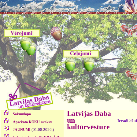
Latvijas Daba
Sākumlapa
un
Ievadi >2 s
Apsekoto KOKU
saraksts
kultūrvēsture
(01.08.2026.)
JAUNUMI