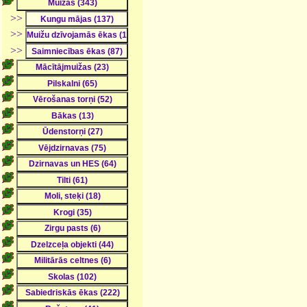
>>
>>
>>