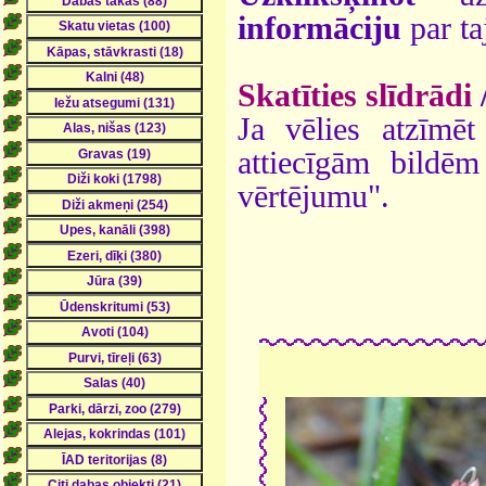
informāciju
par ta
Skatīties slīdrādi
Ja vēlies atzīmēt 
attiecīgām bildē
vērtējumu".