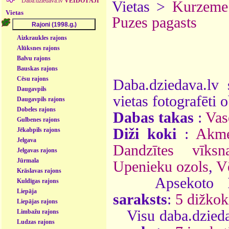
Daba.dziedava.lv
VEIDOTĀJI
Vietas >
Kurzeme
Vietas
Puzes pagasts
Aizkraukles rajons
Alūksnes rajons
Balvu rajons
Bauskas rajons
Cēsu rajons
Daba.dziedava.lv 
Daugavpils
vietas fotografēti o
Daugavpils rajons
Dobeles rajons
Dabas takas
:
Vas
Gulbenes rajons
Diži koki
:
Akme
Jēkabpils rajons
Jelgava
Dandzītes vīksn
Jelgavas rajons
Jūrmala
Upenieku ozols
,
V
Krāslavas rajons
Apsekoto
Kuldīgas rajons
Liepāja
saraksts
:
5 dižkok
Liepājas rajons
Visu daba.dzieda
Limbažu rajons
Ludzas rajons