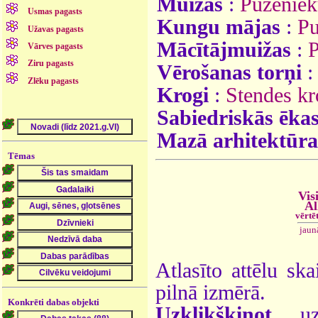
Muižas
:
Puzeniek
Usmas pagasts
Kungu mājas
:
Pu
Užavas pagasts
Mācītājmuižas
:
P
Vārves pagasts
Ziru pagasts
Vērošanas torņi
:
Zlēku pagasts
Krogi
:
Stendes kr
Sabiedriskās ēka
Mazā arhitektūra
Tēmas
Vis
Al
vērtē
jaun
Atlasīto attēlu ska
pilnā izmērā.
Konkrēti dabas objekti
Uzklikšķinot
uz 