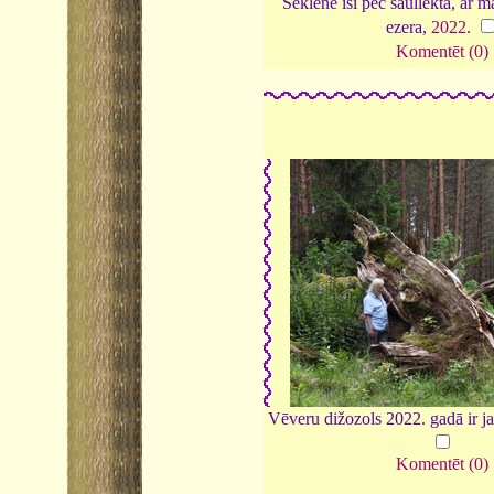
Seklene īsi pēc saullēkta, ar m
ezera,
2022
.
Komentēt (0)
Vēveru dižozols 2022. gadā ir j
Komentēt (0)