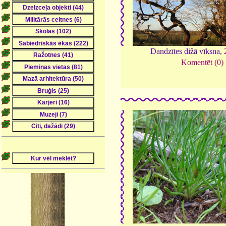
Dandzītes dižā vīksna,
Komentēt (0)