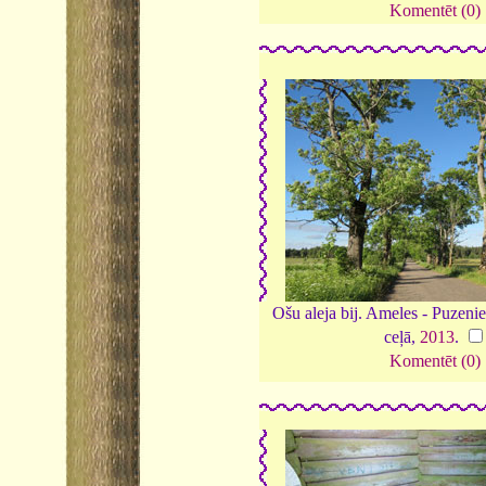
Komentēt (0)
Ošu aleja bij. Ameles - Puzen
ceļā,
2013
.
Komentēt (0)