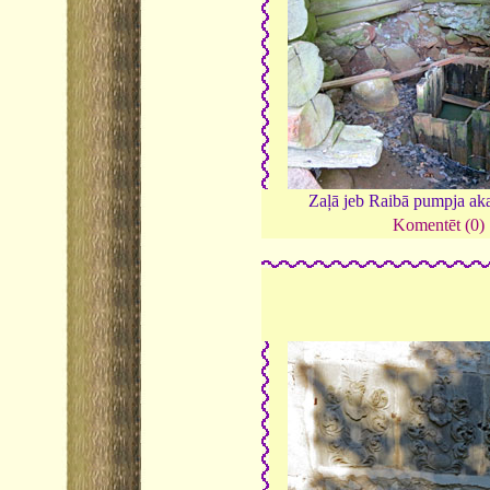
Zaļā jeb Raibā pumpja ak
Komentēt (0)