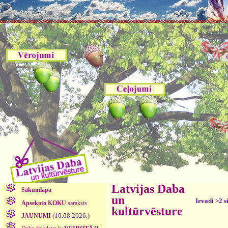
Latvijas Daba
Sākumlapa
un
Ievadi >2 s
Apsekoto KOKU
saraksts
kultūrvēsture
(10.08.2026.)
JAUNUMI