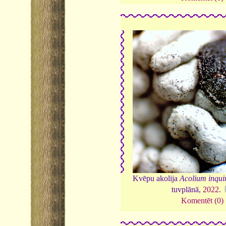
Kvēpu akolija
Acolium inqui
tuvplānā,
2022
.
Komentēt (0)