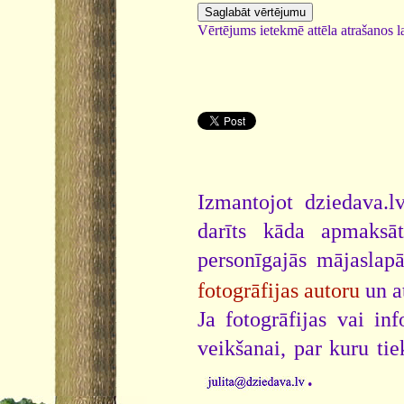
Vērtējums ietekmē attēla atrašanos la
Izmantojot dziedava.lv
darīts kāda apmaksāt
personīgajās mājaslap
fotogrāfijas autoru
un a
Ja fotogrāfijas vai i
veikšanai, par kuru ti
.