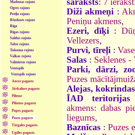
saraksts
:
7 ierakst
Madonas rajons
Ogres rajons
Diži akmeņi
:
Akm
Preiļu rajons
Peniņu akmens
,
Rēzeknes rajons
Rīga
Ezeri, dīķi
:
Dūņ
Rīgas rajons
Vellezers
,
Saldus rajons
Talsu rajons
Purvi, tīreļi
:
Vase
Tukuma rajons
Valkas rajons
Salas
:
Seklenes - 
Valmieras rajons
Parki, dārzi, zo
Ventspils
Ventspils rajons
Puzes mācītājmuiž
Ances pagasts
Alejas, kokrindas
Jūrkalnes pagasts
ĪAD teritorijas
Piltene
Piltenes pagasts
akmens: dabas pie
Popes pagasts
liegums
,
Puzes pagasts
Baznīcas
:
Puzes e
Tārgales pagasts
Ugāles pagasts