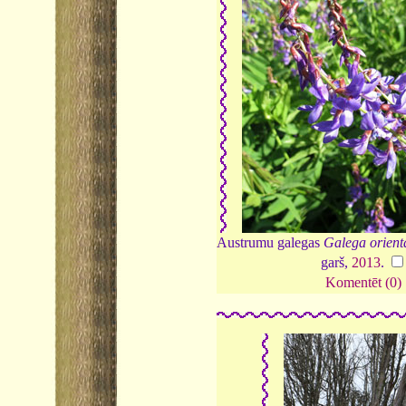
Austrumu galegas
Galega orienta
garš,
2013
.
Komentēt (0)