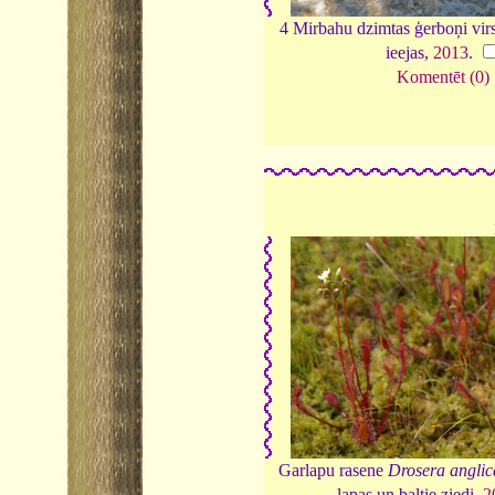
4 Mirbahu dzimtas ģerboņi vir
ieejas,
2013
.
Komentēt (0)
Garlapu rasene
Drosera anglic
lapas un baltie ziedi,
2