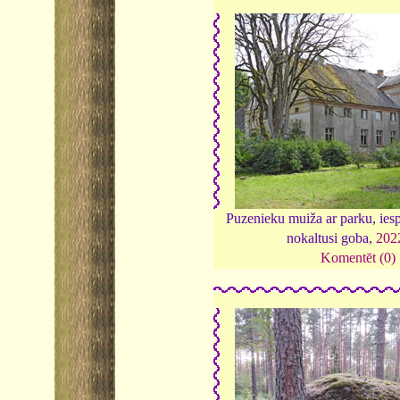
Puzenieku muiža ar parku, iesp
nokaltusi goba,
202
Komentēt (0)