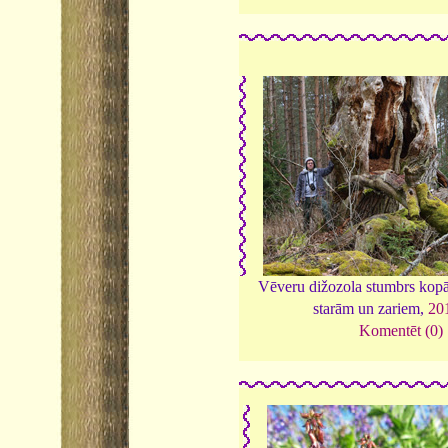
Vēveru dižozola stumbrs kopā
starām un zariem,
20
Komentēt (0)