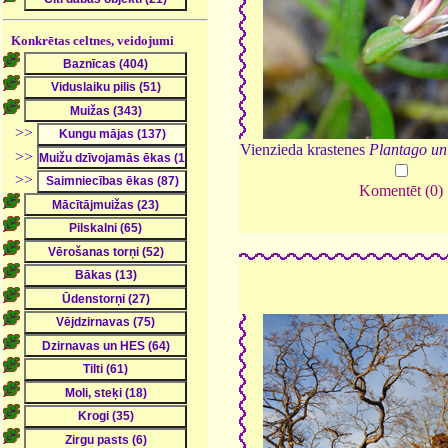
Konkrētas celtnes, veidojumi
>>
Vienzieda krastenes
Plantago un
>>
>>
Komentēt (0)