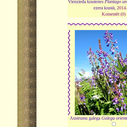
Vienzieda krastenes
Plantago un
ezera krastā,
2014
Komentēt (0)
Austrumu galega
Galega orient