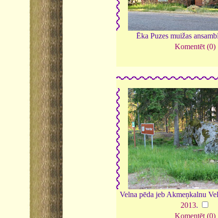
Ēka Puzes muižas ansambl
Komentēt (0)
Velna pēda jeb Akmeņkalnu Ve
2013
.
Komentēt (0)