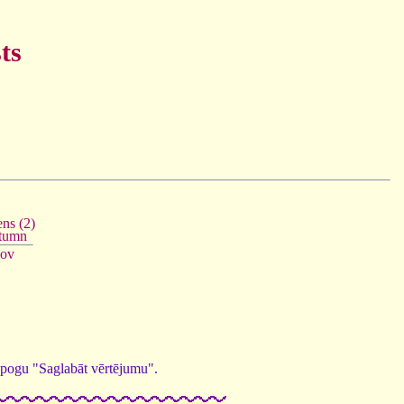
ts
ns (2)
tumn
ov
ed pogu "Saglabāt vērtējumu".