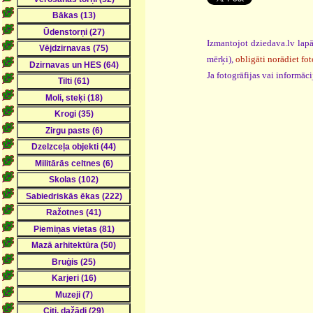
Izmantojot dziedava.lv lapā
mērķi),
obligāti norādiet fot
Ja fotogrāfijas vai informā