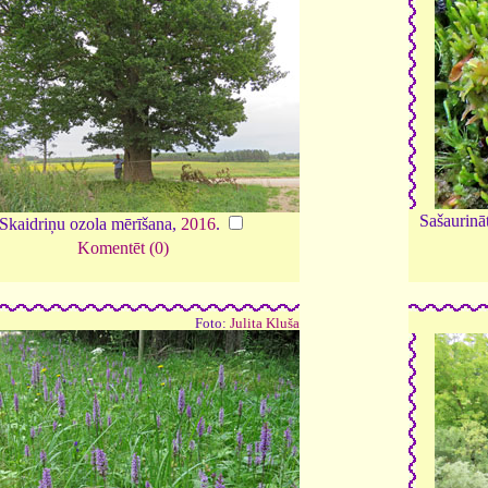
Sašaurinā
Skaidriņu ozola mērīšana,
2016
.
Komentēt (0)
Foto:
Julita Kluša