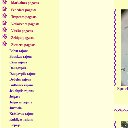
Mārkalnes pagasts
Pededzes pagasts
Trapenes pagasts
Veclaicenes pagasts
Virešu pagasts
Zeltiņu pagasts
Ziemeru pagasts
Balvu rajons
Bauskas rajons
Cēsu rajons
Daugavpils
Daugavpils rajons
Dobeles rajons
Gulbenes rajons
Sprod
Jēkabpils rajons
Jelgava
Jelgavas rajons
Jūrmala
Krāslavas rajons
Kuldīgas rajons
Liepāja