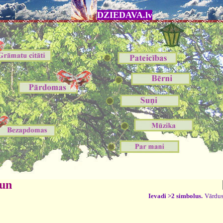
DZIEDAVA.lv
 un
Ievadi >2 simbolus.
Vārdus