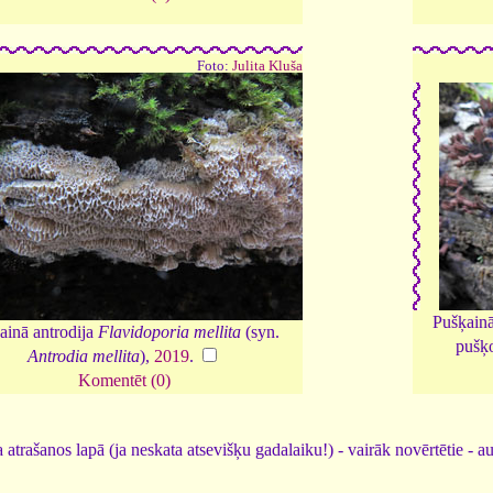
Foto:
Julita Kluša
Pušķainā
inā antrodija
Flavidoporia mellita
(syn.
pušķo
Antrodia mellita
),
2019
.
Komentēt (0)
 atrašanos lapā (ja neskata atsevišķu gadalaiku!) - vairāk novērtētie - a