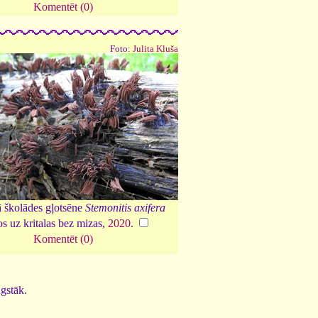
Komentēt (0)
Foto:
Julita Kluša
 školādes gļotsēne
Stemonitis axifera
s uz kritalas bez mizas,
2020
.
Komentēt (0)
ugstāk.