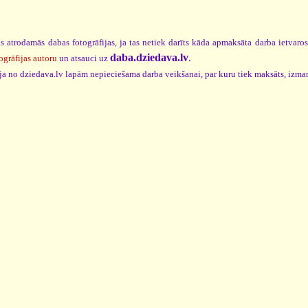
s atrodamās dabas fotogrāfijas, ja tas netiek darīts kāda apmaksāta darba ietvaro
daba.dziedava.lv
.
ogrāfijas autoru
un atsauci uz
cija no dziedava.lv lapām nepieciešama darba veikšanai, par kuru tiek maksāts, izma