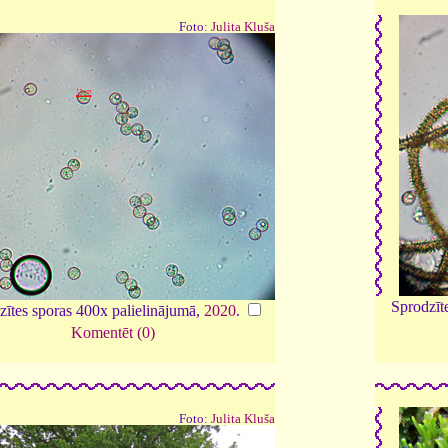
Foto:
Julita Kluša
Sprodzīte
zītes sporas 400x palielinājumā,
2020
.
Komentēt (0)
Foto:
Julita Kluša