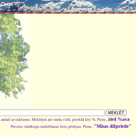
zied %ava
 atdali ar tukšumu. Meklējot arī vārda vidū, priekšā liec %. Piem.,
.
"Misas dižpriede"
Precīzu vārdkopu meklēšanai lieto pēdiņas. Piem.,