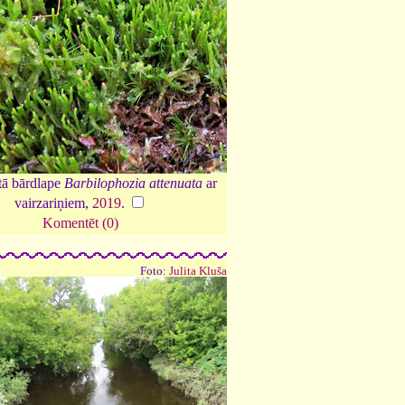
tā bārdlape
Barbilophozia attenuata
ar
vairzariņiem,
2019
.
Komentēt (0)
Foto:
Julita Kluša