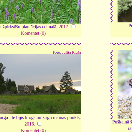
P
žpirkstīšu plantācijas ceļmalā,
2017
.
Komentēt (0)
Foto:
Julita Kluša
urga - te bijis krogs un zirgu maiņas punkts,
Pušķainā 
2016
.
ra
Komentēt (0)