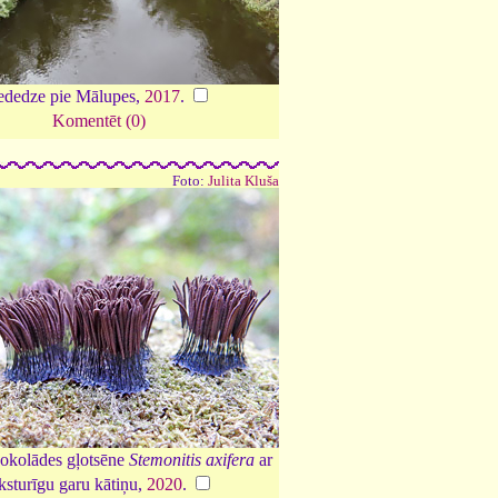
ededze pie Mālupes,
2017
.
Komentēt (0)
Foto:
Julita Kluša
šokolādes gļotsēne
Stemonitis axifera
ar
ksturīgu garu kātiņu,
2020
.