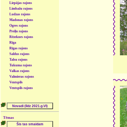
Liepājas rajons
Limbažu rajons
Ludzas rajons
Madonas rajons
Ogres rajons
Preiļu rajons
Rēzeknes rajons
Rīga
Rīgas rajons
Saldus rajons
Talsu rajons
Tukuma rajons
Valkas rajons
Valmieras rajons
Ventspils
Ventspils rajons
Tēmas