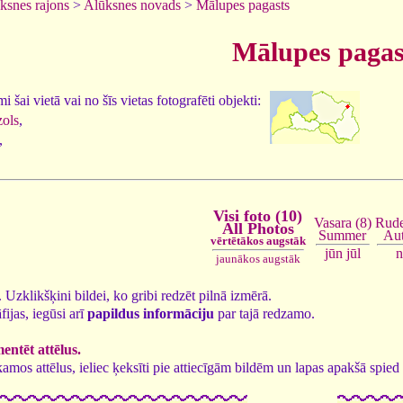
ksnes rajons
>
Alūksnes novads
>
Mālupes pagasts
Mālupes pagas
 šai vietā vai no šīs vietas fotografēti objekti:
zols
,
,
Visi foto (10)
Vasara (8)
Rude
All Photos
Summer
Au
vērtētākos augstāk
jūn
jūl
n
jaunākos augstāk
0. Uzklikšķini bildei, ko gribi redzēt pilnā izmērā.
fijas, iegūsi arī
papildus informāciju
par tajā redzamo.
ntēt attēlus.
tīkamos attēlus, ieliec ķeksīti pie attiecīgām bildēm un lapas apakšā spi