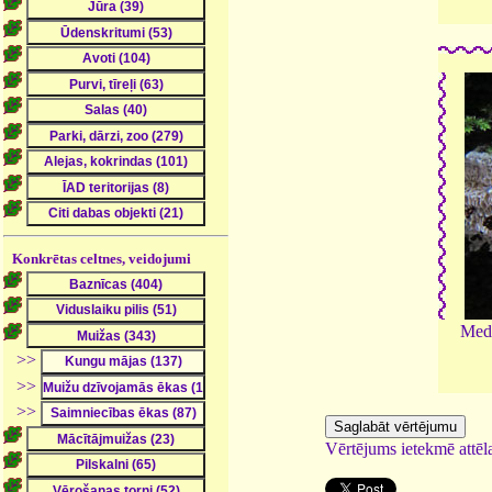
Konkrētas celtnes, veidojumi
Meda
>>
>>
>>
Vērtējums ietekmē attēla