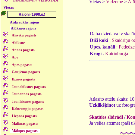
Daba.dziedava.lv
VEIDOTĀJI
Vietas >
Vidzeme
>
Alū
Vietas
Aizkraukles rajons
Alūksnes rajons
Daba.dziedava.lv skatāmi
Alsviķu pagasts
Diži koki
:
Skaidriņu o
Alūksne
Upes, kanāli
:
Pededze
Annas pagasts
Krogi
:
Katrinburga
Ape
Apes pagasts
Gaujienas pagasts
Ilzenes pagasts
Jaunalūksnes pagasts
Jaunannas pagasts
Atlasīto attēlu skaits: 1
Jaunlaicenes pagasts
Uzklikšķinot
uz fotogrā
Kalncempju pagasts
Liepnas pagasts
Skatīties slīdrādi
/
Kome
Ja vēlies atzīmēt īpaši 
Malienas pagasts
Mālupes pagasts