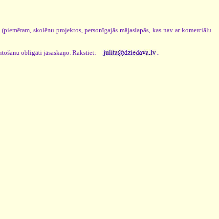
s (piemēram, skolēnu projektos, personīgajās mājaslapās, kas nav ar komerciālu
.
ntošanu obligāti jāsaskaņo. Rakstiet: