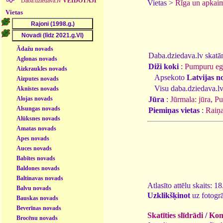
Daba.dziedava.lv
VEIDOTĀJI
Vietas >
Rīga un apkai
Vietas
Ādažu novads
Daba.dziedava.lv skatāmi
Aglonas novads
Diži koki
:
Pumpuru eg
Aizkraukles novads
Apsekoto
Latvijas n
Aizputes novads
Visu daba.dziedava.lv
Aknīstes novads
Alojas novads
Jūra
:
Jūrmala: jūra
,
Pu
Alsungas novads
Piemiņas vietas
:
Raiņa
Alūksnes novads
Amatas novads
Apes novads
Auces novads
Babītes novads
Baldones novads
Baltinavas novads
Atlasīto attēlu skaits: 1
Balvu novads
Uzklikšķinot
uz fotogrā
Bauskas novads
Beverīnas novads
Skatīties slīdrādi
/
Kome
Brocēnu novads