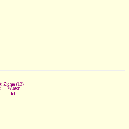
3)
Ziema (13)
r
Winter
feb