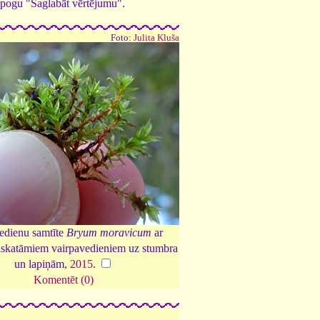
ed pogu "Saglabāt vērtējumu".
Foto:
Julita Kluša
edienu samtīte
Bryum moravicum
ar
askatāmiem vairpavedieniem uz stumbra
un lapiņām,
2015
.
Komentēt (0)