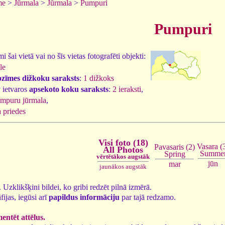
me
>
Jūrmala
>
Jūrmala
>
Pumpuri
Pumpuri
 šai vietā vai no šīs vietas fotografēti objekti:
le
ozīmes dižkoku saraksts
:
1 dižkoks
 ietvaros
apsekoto koku saraksts
:
2 ieraksti
,
mpuru jūrmala
,
 priedes
Visi foto (18)
Vasara (
Pavasaris (2)
All Photos
Summe
Spring
vērtētākos augstāk
jūn
mar
jaunākos augstāk
8. Uzklikšķini bildei, ko gribi redzēt pilnā izmērā.
fijas, iegūsi arī
papildus informāciju
par tajā redzamo.
ntēt attēlus.