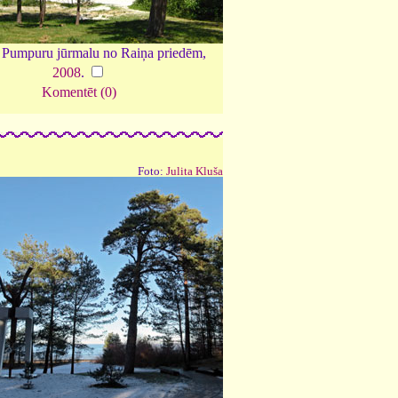
 Pumpuru jūrmalu no Raiņa priedēm,
2008
.
Komentēt (0)
Foto:
Julita Kluša