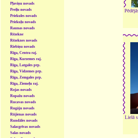
Pļaviņu novads
Preiļu novads
Pēdējā
Priekules novads
Priekuļu novads
Raunas novads
Rēzekne
Rēzeknes novads
Riebiņu novads
Rīga, Centra raj.
Rīga, Kurzemes raj.
Rīga, Latgales prp.
Rīga, Vidzemes prp.
Rīga, Zemgales prp.
Rīga, Ziemeļu raj.
Rojas novads
Ropažu novads
Rucavas novads
Rugāju novads
Rūjienas novads
Lielā 
Rundāles novads
Salacgrīvas novads
Salas novads