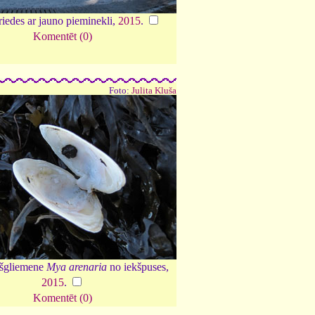
riedes ar jauno pieminekli,
2015
.
Komentēt (0)
Foto:
Julita Kluša
lšgliemene
Mya arenaria
no iekšpuses,
2015
.
Komentēt (0)