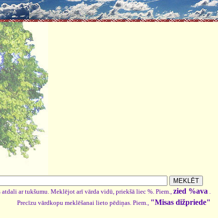
zied %ava
 atdali ar tukšumu. Meklējot arī vārda vidū, priekšā liec %. Piem.,
.
"Misas dižpriede"
Precīzu vārdkopu meklēšanai lieto pēdiņas. Piem.,