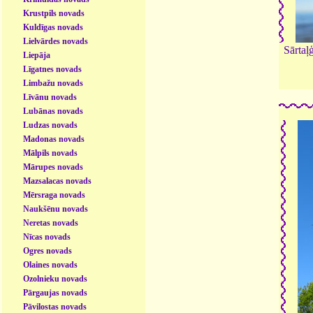
Krustpils novads
Kuldīgas novads
Lielvārdes novads
Sārtaļ
Liepāja
Līgatnes novads
Limbažu novads
Līvānu novads
Lubānas novads
Ludzas novads
Madonas novads
Mālpils novads
Mārupes novads
Mazsalacas novads
Mērsraga novads
Naukšēnu novads
Neretas novads
Nīcas novads
Ogres novads
Olaines novads
Ozolnieku novads
Pārgaujas novads
Pāvilostas novads