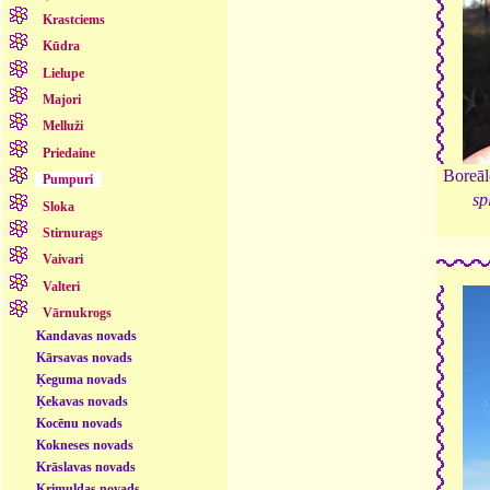
Krastciems
Kūdra
Lielupe
Majori
Melluži
Priedaine
Boreāl
Pumpuri
sp
Sloka
Stirnurags
Vaivari
Valteri
Vārnukrogs
Kandavas novads
Kārsavas novads
Ķeguma novads
Ķekavas novads
Kocēnu novads
Kokneses novads
Krāslavas novads
Krimuldas novads