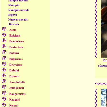
Jaunpils novads
Jēkabpils
Jēkabpils novads
Jelgava
Jelgavas novads
Jūrmala
Asari
Bažciems
Brankciems
Bražuciems
Bulduri
Buļļuciems
Br
Druvciems
sūneņ
Dubulti
Dzintari
Jaundubulti
Jaunķemeri
Kaugurciems
Kauguri
Ķemeri