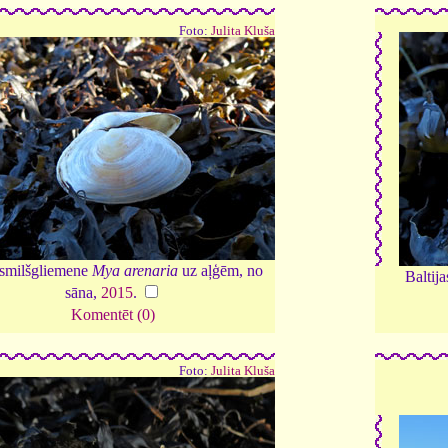
Foto:
Julita Kluša
 smilšgliemene
Mya arenaria
uz aļģēm, no
Baltij
sāna,
2015
.
Komentēt (0)
Foto:
Julita Kluša