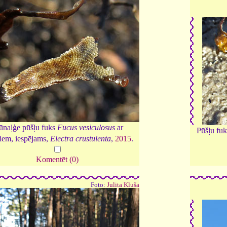
ūnaļģe pūšļu fuks
Fucus vesiculosus
ar
Pūšļu fu
iem, iespējams,
Electra crustulenta
,
2015
.
Komentēt (0)
Foto:
Julita Kluša