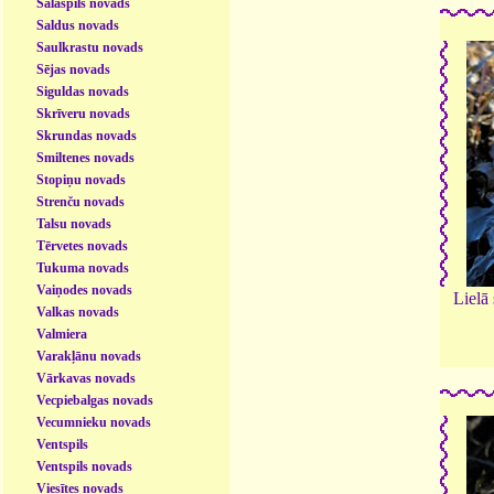
Salaspils novads
Saldus novads
Saulkrastu novads
Sējas novads
Siguldas novads
Skrīveru novads
Skrundas novads
Smiltenes novads
Stopiņu novads
Strenču novads
Talsu novads
Tērvetes novads
Tukuma novads
Vaiņodes novads
Lielā
Valkas novads
Valmiera
Varakļānu novads
Vārkavas novads
Vecpiebalgas novads
Vecumnieku novads
Ventspils
Ventspils novads
Viesītes novads