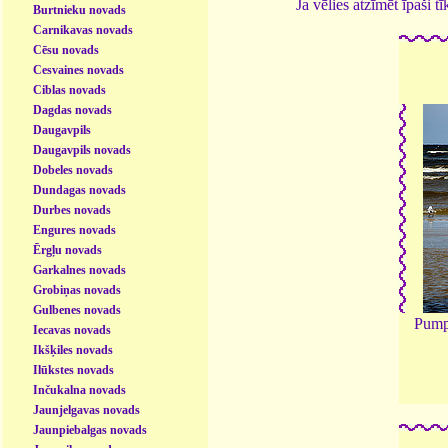
Ja vēlies atzīmēt īpaši 
Burtnieku novads
Carnikavas novads
Cēsu novads
Cesvaines novads
Ciblas novads
Dagdas novads
Daugavpils
Daugavpils novads
Dobeles novads
Dundagas novads
Durbes novads
Engures novads
Ērgļu novads
Garkalnes novads
Grobiņas novads
Gulbenes novads
Pumpu
Iecavas novads
Ikšķiles novads
Ilūkstes novads
Inčukalna novads
Jaunjelgavas novads
Jaunpiebalgas novads