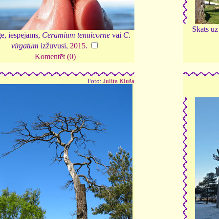
Skats uz
ģe, iespējams,
Ceramium tenuicorne
vai
C.
virgatum
izžuvusi,
2015
.
Komentēt (0)
Foto:
Julita Kluša