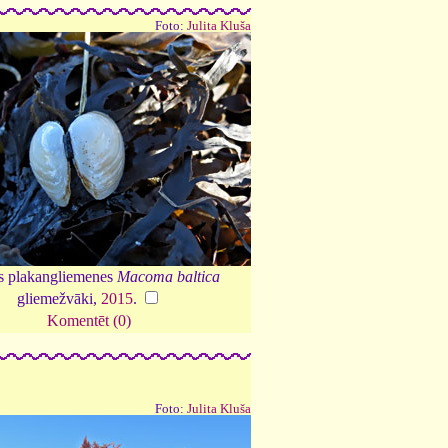
Foto:
Julita Kluša
as plakangliemenes
Macoma baltica
gliemežvāki,
2015
.
Komentēt (0)
Foto:
Julita Kluša