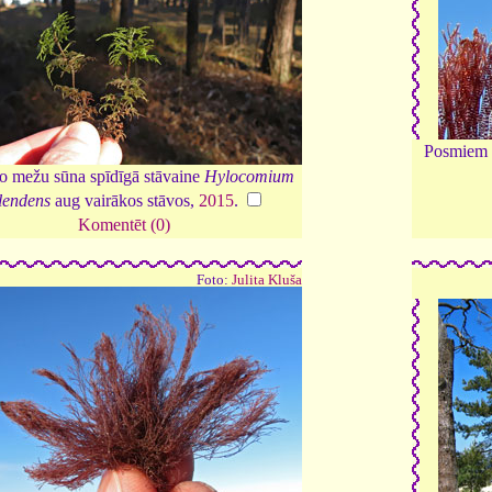
Posmiem s
o mežu sūna spīdīgā stāvaine
Hylocomium
lendens
aug vairākos stāvos,
2015
.
Komentēt (0)
Foto:
Julita Kluša