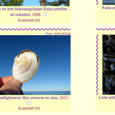
Raiņa p
s no trim blakusaugošajām Raiņa priedēm -
arī nokaltusi,
2008
.
Komentēt (0)
Foto:
Julita Kluša
Lielā smi
smilšgliemene
Mya arenaria
no sāna,
2015
.
Komentēt (0)