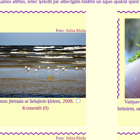
tīkamos attēlus, ieliec ķeksīti pie attiecīgām bildēm un lapas apakšā spi
Foto:
Julita Kluša
ru jūrmala ar lielajiem ķīriem,
2008
.
Vairpav
Komentēt (0)
brūniem, s
Foto:
Julita Kluša