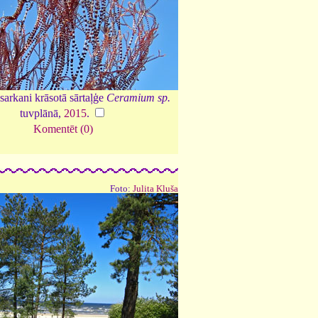
arkani krāsotā sārtaļģe
Ceramium sp.
tuvplānā,
2015
.
Komentēt (0)
Foto:
Julita Kluša