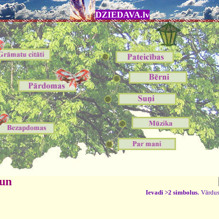
DZIEDAVA.lv
 un
Ievadi >2 simbolus.
Vārdus