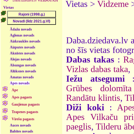
Daba.dziedava.lv
VEIDOTĀJI
Vietas >
Vidzeme
Vietas
Ādažu novads
Aglonas novads
Daba.dziedava.lv a
Aizkraukles novads
Aizputes novads
no šīs vietas fotogr
Aknīstes novads
Dabas takas
:
Ra
Alojas novads
Alsungas novads
Vizlas dabas taka
,
Alūksnes novads
Iežu atsegumi
Amatas novads
Apes novads
Grūbes dolomīta
Ape
Randātu klintis
,
Ti
Apes pagasts
Gaujienas pagasts
Diži koki
:
Apes
Trapenes pagasts
Apes Vilkaču pri
Virešu pagasts
paeglis
,
Tilderu āb
Auces novads
Babītes novads