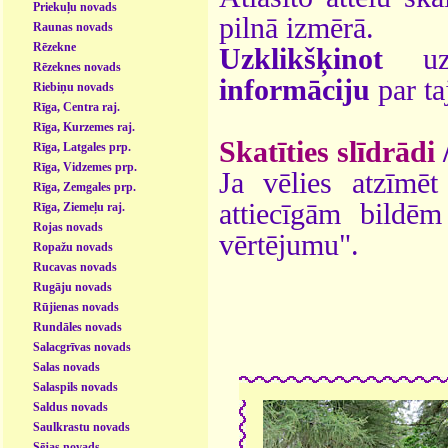
Priekuļu novads
pilnā izmērā.
Raunas novads
Rēzekne
Uzklikšķinot
uz 
Rēzeknes novads
informāciju
par ta
Riebiņu novads
Rīga, Centra raj.
Rīga, Kurzemes raj.
Skatīties slīdrādi
Rīga, Latgales prp.
Rīga, Vidzemes prp.
Ja vēlies atzīmēt 
Rīga, Zemgales prp.
attiecīgām bildē
Rīga, Ziemeļu raj.
Rojas novads
vērtējumu".
Ropažu novads
Rucavas novads
Rugāju novads
Rūjienas novads
Rundāles novads
Salacgrīvas novads
Salas novads
Salaspils novads
Saldus novads
Saulkrastu novads
Sējas novads