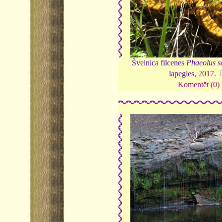
Šveinica filcenes
Phaeolus sc
lapegles,
2017
.
Komentēt (0)