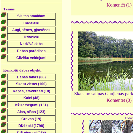
Komentēt (1)
Tēmas
Konkrēti dabas objekti
Skats no saliņas Gaujienas park
Komentēt (0)
Foto