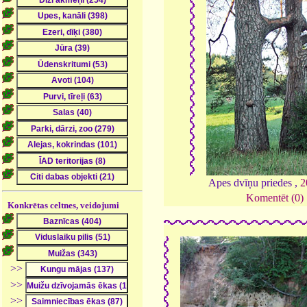
Apes dvīņu priedes ,
2
Komentēt (0)
Konkrētas celtnes, veidojumi
>>
>>
>>