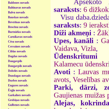
Apsekoto
Baldones novads
saraksts
:
6 dižkok
Baltinavas novads
Balvu novads
Visu daba.dzieda
Bauskas novads
Beverīnas novads
saraksts
:
9 ierakst
Brocēnu novads
Diži akmeņi
:
Žāk
Burtnieku novads
Carnikavas novads
Upes, kanāli
:
Ga
Cēsu novads
Vaidava
,
Vizla
,
Cesvaines novads
Ciblas novads
Ūdenskritumi
Dagdas novads
Daugavpils
Kalamecu ūdenskr
Daugavpils novads
Avoti
:
Lauvas mu
Dobeles novads
Dundagas novads
avots
,
Veselības av
Durbes novads
Parki, dārzi, z
Engures novads
Ērgļu novads
Gaujienas muižas 
Garkalnes novads
Grobiņas novads
Alejas, kokrinda
Gulbenes novads