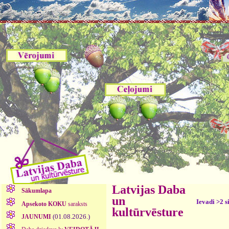
Latvijas Daba
Sākumlapa
un
Ievadi >2 s
Apsekoto KOKU
saraksts
kultūrvēsture
(01.08.2026.)
JAUNUMI