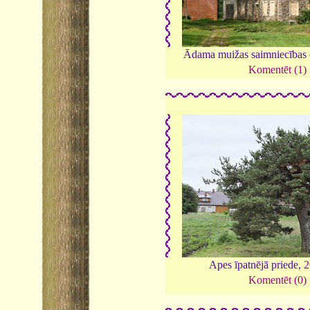
Ādama muižas saimniecības
Komentēt (1)
Apes īpatnējā priede,
2
Komentēt (0)