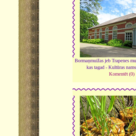
Bormaņmuižas jeb Trapenes mu
kas tagad - Kultūras nam
Komentēt (0)