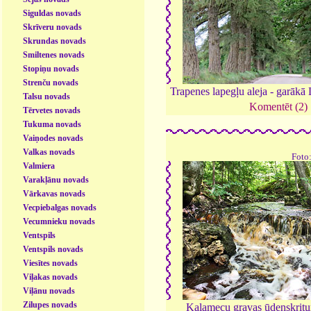
Siguldas novads
Skrīveru novads
Skrundas novads
Smiltenes novads
Stopiņu novads
Strenču novads
Trapenes lapegļu aleja - garākā 
Talsu novads
Komentēt (2)
Tērvetes novads
Tukuma novads
Vaiņodes novads
Valkas novads
Foto
Valmiera
Varakļānu novads
Vārkavas novads
Vecpiebalgas novads
Vecumnieku novads
Ventspils
Ventspils novads
Viesītes novads
Viļakas novads
Viļānu novads
Zilupes novads
Kalamecu gravas ūdenskrit