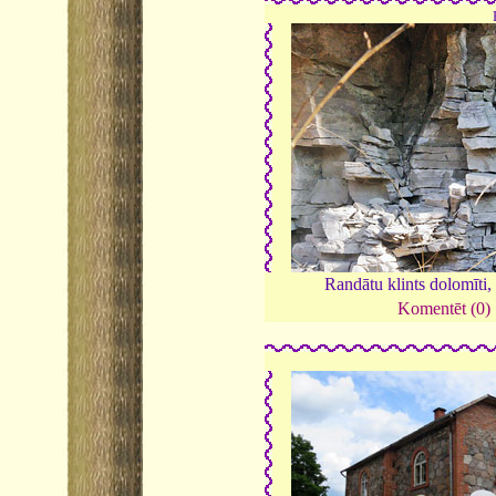
Randātu klints dolomīti
Komentēt (0)