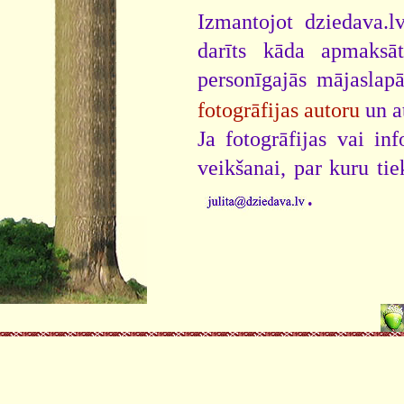
Izmantojot dziedava.lv
darīts kāda apmaksāt
personīgajās mājaslap
fotogrāfijas autoru
un a
Ja fotogrāfijas vai i
veikšanai, par kuru ti
.