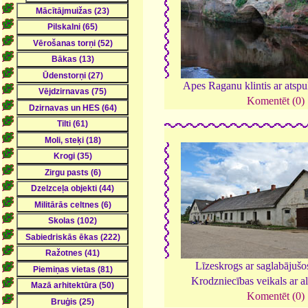
Apes Raganu klintis ar atsp
Komentēt (0)
Līzeskrogs ar saglabājušo
Krodzniecības veikals ar a
Komentēt (0)