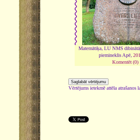
Matemātiķa, LU NMS dibinātāj
piemineklis Apē,
20
Komentēt (0)
Vērtējums ietekmē attēla atrašanos la