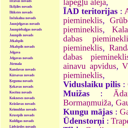
lapegļu aleja
,
Iecavas novads
Ikšķiles novads
ĪAD teritorijas
:
A
Ilūkstes novads
piemineklis
,
Grūb
Inčukalna novads
Jaunjelgavas novads
piemineklis
,
Kal
Jaunpiebalgas novads
Jaunpils novads
dabas pieminekli
Jēkabpils
piemineklis
,
Randā
Jēkabpils novads
Jelgava
dabas pieminekli
Jelgavas novads
ainavu apvidus
,
V
Jūrmala
Kandavas novads
piemineklis
,
Kārsavas novads
Ķeguma novads
Viduslaiku pilis
:
Ķekavas novads
Muižas
:
Ād
Kocēnu novads
Kokneses novads
Bormaņmuiža
,
Gau
Krāslavas novads
Kungu mājas
:
Ga
Krimuldas novads
Krustpils novads
Ūdenstorņi
:
Trape
Kuldīgas novads
Lielvārdes novads