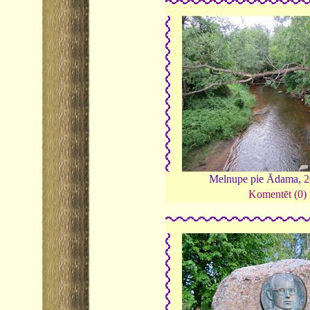
Melnupe pie Ādama,
2
Komentēt (0)