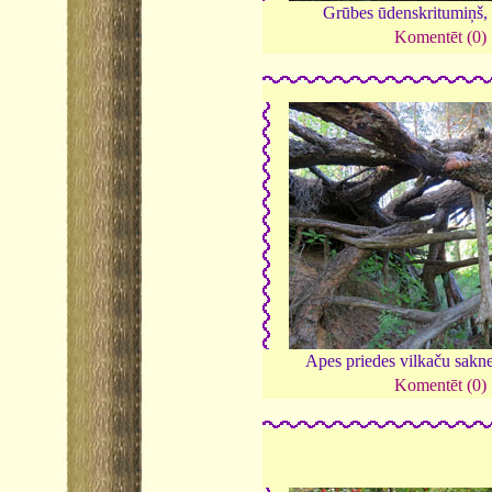
Grūbes ūdenskritumiņš,
Komentēt (0)
Apes priedes vilkaču sakn
Komentēt (0)