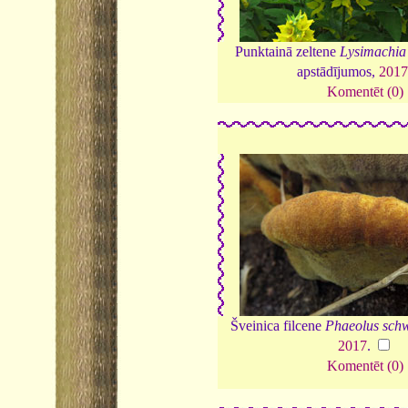
Punktainā zeltene
Lysimachia
apstādījumos,
2017
Komentēt (0)
Šveinica filcene
Phaeolus schwe
2017
.
Komentēt (0)