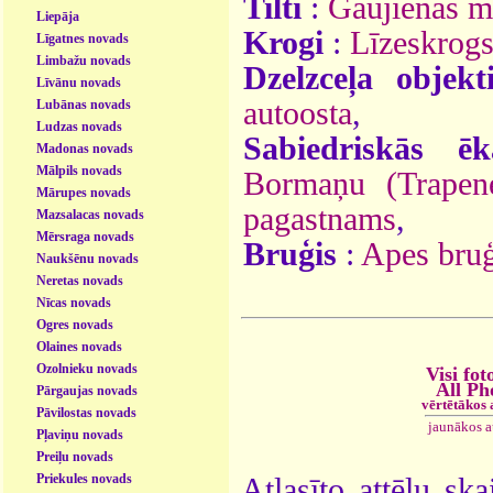
Tilti
:
Gaujienas mū
Liepāja
Krogi
:
Līzeskrog
Līgatnes novads
Limbažu novads
Dzelzceļa objekt
Līvānu novads
autoosta
,
Lubānas novads
Ludzas novads
Sabiedriskās ēk
Madonas novads
Mālpils novads
Bormaņu (Trapen
Mārupes novads
pagastnams
,
Mazsalacas novads
Mērsraga novads
Bruģis
:
Apes bruģ
Naukšēnu novads
Neretas novads
Nīcas novads
Ogres novads
Olaines novads
Ozolnieku novads
Visi fot
All Ph
Pārgaujas novads
vērtētākos
Pāvilostas novads
jaunākos 
Pļaviņu novads
Preiļu novads
Priekules novads
Atlasīto attēlu ska