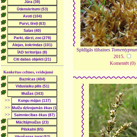
Spīdīgās tūbaines
Tomentypnum
2015
.
Komentēt (0)
Konkrētas celtnes, veidojumi
>>
>>
>>