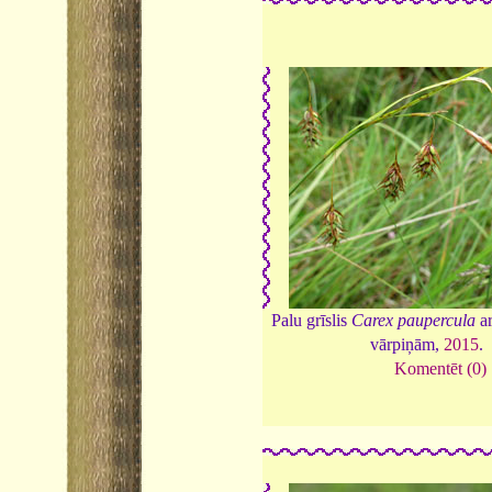
Palu grīslis
Carex paupercula
ar
vārpiņām,
2015
.
Komentēt (0)