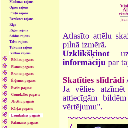
Madonas rajons
Vis
Ogres rajons
Al
Preiļu rajons
vērtē
Rēzeknes rajons
jaun
Rīga
Rīgas rajons
Atlasīto attēlu ska
Saldus rajons
Talsu rajons
pilnā izmērā.
Tukuma rajons
Uzklikšķinot
uz 
Valkas rajons
informāciju
par ta
Bilskas pagasts
Blomes pagasts
Brantu pagasts
Skatīties slīdrādi
Ērģemes pagasts
Ja vēlies atzīmēt 
Ēveles pagasts
Grundzāles pagasts
attiecīgām bildē
Jērcēnu pagasts
vērtējumu".
Kārķu pagasts
Launkalnes pagasts
Palsmanes pagasts