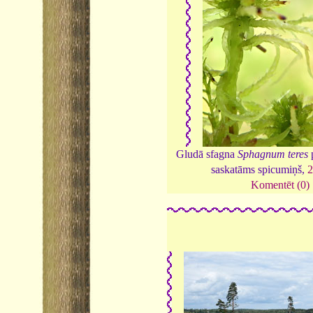
Gludā sfagna
Sphagnum teres
p
saskatāms spicumiņš,
2
Komentēt (0)