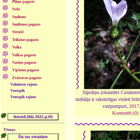
Plāņu pagasts
Seda
Smiltene
Smiltenes pagasts
Strenči
Trikātas pagasts
Valka
Valkas pagasts
Variņu pagasts
Vijciema pagasts
Zvārtavas pagasts
Valmieras rajons
Ventspils
Sīpoliņu zobainītei
Cardamin
Ventspils rajons
stublāja ir raksturīgas violeti br
vairpumpuri,
2017
Komentēt (0)
Tēmas