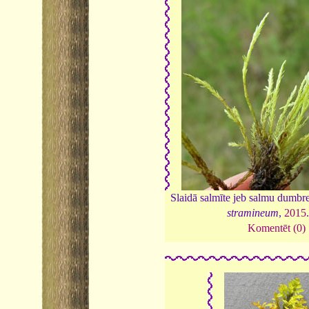
Slaidā salmīte jeb salmu dumb
stramineum
,
2015
Komentēt (0)