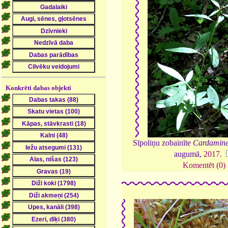
Konkrēti dabas objekti
Sīpoliņu zobainīte
Cardamine
augumā,
2017
.
Komentēt (0)