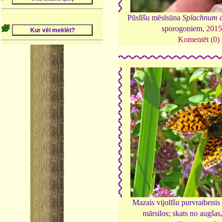
Pūslīšu mēslsūna
Splachnum 
sporogoniem,
2015
Komentēt (0)
Mazais vijolīšu purvraibenis
mārsilos; skats no augšas