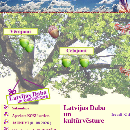
Latvijas Daba
Sākumlapa
un
Ievadi >2 s
Apsekoto KOKU
saraksts
kultūrvēsture
(01.08.2026.)
JAUNUMI