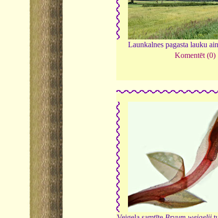
Launkalnes pagasta lauku ai
Komentēt (0)
Veigela samtīte
Bryum weigelii
t