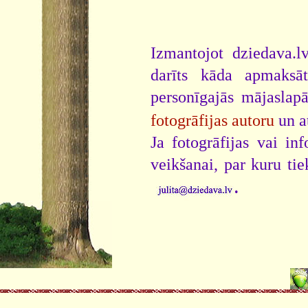
Izmantojot dziedava.lv
darīts kāda apmaksāt
personīgajās mājaslap
fotogrāfijas autoru
un a
Ja fotogrāfijas vai i
veikšanai, par kuru ti
.