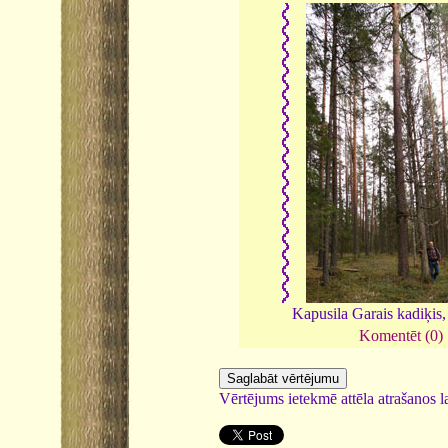
Kapusila Garais kadiķis
Komentēt (0)
Vērtējums ietekmē attēla atrašanos la