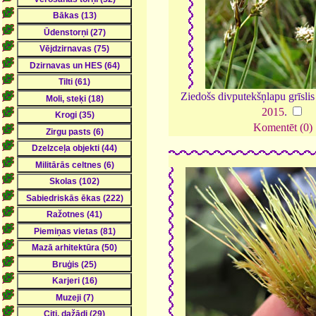
Ziedošs divputekšņlapu grīsli
2015
.
Komentēt (0)