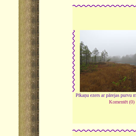
Pīkaņu ezers ar pārejas purvu 
Komentēt (0)