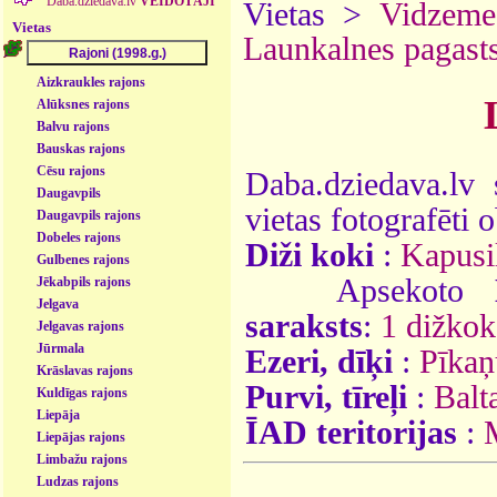
Daba.dziedava.lv
VEIDOTĀJI
Vietas >
Vidzeme
Vietas
Launkalnes pagast
Aizkraukles rajons
Alūksnes rajons
Balvu rajons
Bauskas rajons
Cēsu rajons
Daba.dziedava.lv 
Daugavpils
vietas fotografēti o
Daugavpils rajons
Dobeles rajons
Diži koki
:
Kapusi
Gulbenes rajons
Apsekoto
Jēkabpils rajons
Jelgava
saraksts
:
1 dižkok
Jelgavas rajons
Jūrmala
Ezeri, dīķi
:
Pīkaņ
Krāslavas rajons
Purvi, tīreļi
:
Balt
Kuldīgas rajons
Liepāja
ĪAD teritorijas
:
Liepājas rajons
Limbažu rajons
Ludzas rajons