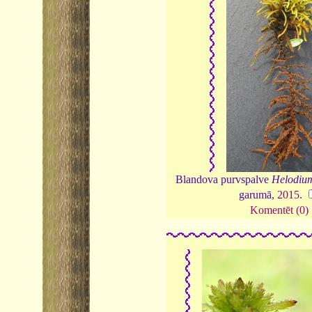
Blandova purvspalve
Helodiu
garumā,
2015
.
Komentēt (0)