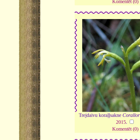
Komentēt (0)
Trejdaivu koraļļsakne
Corallorh
2015
.
Komentēt (0)