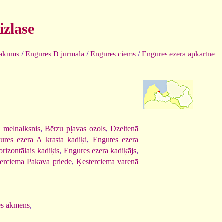
izlase
sākums
/
Engures D jūrmala
/
Engures ciems
/
Engures ezera apkārtne
 melnalksnis
,
Bērzu pļavas ozols
,
Dzeltenā
ures ezera A krasta kadiķi
,
Engures ezera
rizontālais kadiķis
,
Engures ezera kadiķājs
,
erciema Pakava priede
,
Ķesterciema varenā
es akmens
,