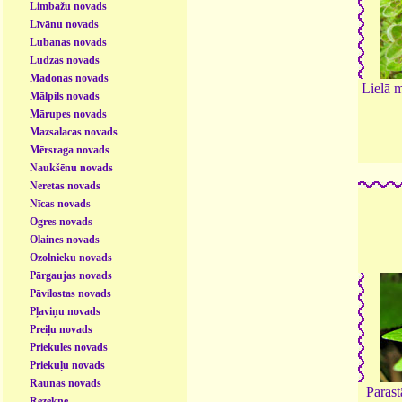
Limbažu novads
Līvānu novads
Lubānas novads
Ludzas novads
Madonas novads
Lielā 
Mālpils novads
Mārupes novads
Mazsalacas novads
Mērsraga novads
Naukšēnu novads
Neretas novads
Nīcas novads
Ogres novads
Olaines novads
Ozolnieku novads
Pārgaujas novads
Pāvilostas novads
Pļaviņu novads
Preiļu novads
Priekules novads
Priekuļu novads
Raunas novads
Paras
Rēzekne