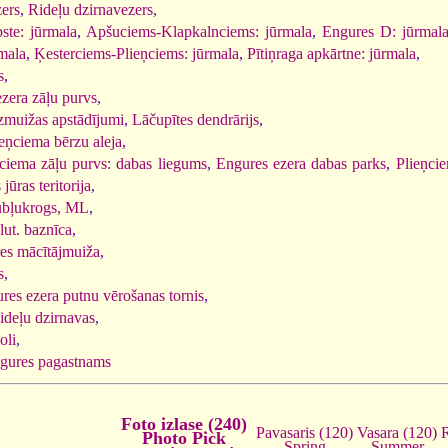
ers
,
Rideļu dzirnavezers
,
ste: jūrmala
,
Apšuciems-Klapkalnciems: jūrmala
,
Engures D: jūrmal
mala
,
Ķesterciems-Plieņciems: jūrmala
,
Pītiņraga apkārtne: jūrmala
,
s
,
zera zāļu purvs
,
zmuižas apstādījumi
,
Lāčupītes dendrārijs
,
ieņciema bērzu aleja
,
iema zāļu purvs: dabas liegums
,
Engures ezera dabas parks
,
Plieņci
jūras teritorija
,
bļukrogs, ML
,
lut. baznīca
,
es mācītājmuiža
,
s
,
res ezera putnu vērošanas tornis
,
ideļu dzirnavas
,
oli
,
gures pagastnams
Foto izlase (240)
Vasara (120)
Pavasaris (120)
Photo Pick
Summer
Spring