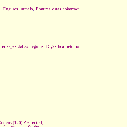
a
,
Engures jūrmala
,
Engures ostas apkārtne:
ema kāpas dabas liegums
,
Rīgas līča rietumu
Ziema (53)
Rudens (120)
Winter
Autumn