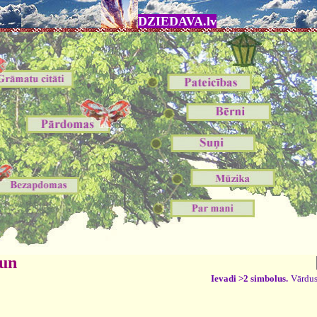
DZIEDAVA.lv
 un
Ievadi >2 simbolus.
Vārdus