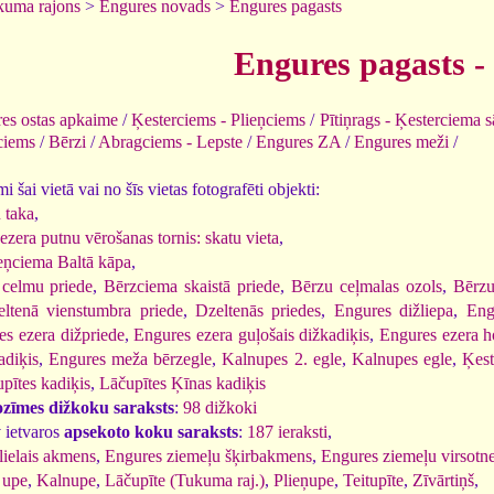
kuma rajons
>
Engures novads
>
Engures pagasts
Engures pagasts - 
es ostas apkaime
/
Ķesterciems - Plieņciems
/
Pītiņrags - Ķesterciema 
ciems
/
Bērzi
/
Abragciems - Lepste
/
Engures ZA
/
Engures meži
/
 šai vietā vai no šīs vietas fotografēti objekti:
 taka
,
ezera putnu vērošanas tornis: skatu vieta
,
eņciema Baltā kāpa
,
celmu priede
,
Bērzciema skaistā priede
,
Bērzu ceļmalas ozols
,
Bērzu
ltenā vienstumbra priede
,
Dzeltenās priedes
,
Engures dižliepa
,
Eng
es ezera dižpriede
,
Engures ezera guļošais dižkadiķis
,
Engures ezera ho
adiķis
,
Engures meža bērzegle
,
Kalnupes 2. egle
,
Kalnupes egle
,
Ķest
pītes kadiķis
,
Lāčupītes Ķīnas kadiķis
ozīmes dižkoku saraksts
:
98 dižkoki
 ietvaros
apsekoto koku saraksts
:
187 ieraksti
,
lielais akmens
,
Engures ziemeļu šķirbakmens
,
Engures ziemeļu virsotn
 upe
,
Kalnupe
,
Lāčupīte (Tukuma raj.)
,
Plieņupe
,
Teitupīte
,
Zīvārtiņš
,