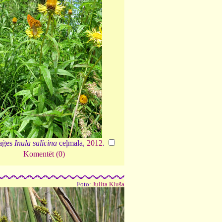
taģes
Inula salicina
ceļmalā,
2012
.
Komentēt (0)
Foto:
Julita Kluša