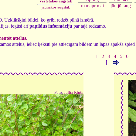
vērtētākos augstāk
jūn
jūl
aug
mar
apr
mai
jaunākos augstāk
40. Uzklikšķini bildei, ko gribi redzēt pilnā izmērā.
fijas, iegūsi arī
papildus informāciju
par tajā redzamo.
ntēt attēlus.
tīkamos attēlus, ieliec ķeksīti pie attiecīgām bildēm un lapas apakšā spi
1
2
3
4
5
6
1
Foto:
Julita Kluša