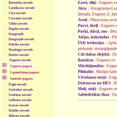
Ezeri, dīķi
:
Engures ez
Burtnieku novads
Carnikavas novads
Jūra
:
Abragciems-Lep
Cēsu novads
jūrmala
,
Engures Z: jūr
Cesvaines novads
Avoti
:
Plieņciema avot
Ciblas novads
Purvi, tīreļi
:
Engures e
Dagdas novads
Parki, dārzi, zoo
:
Bēr
Daugavpils
Alejas, kokrindas
:
Pl
Daugavpils novads
ĪAD teritorijas
:
Apšuc
Dobeles novads
piekraste: aizsargājamās 
Dundagas novads
Citi dabas objekti
:
Du
Durbes novads
Baznīcas
:
Engures ev. 
Engures novads
Mācītājmuižas
:
Engur
Engures pagasts
Pilskalni
:
Marijas kaln
Lapmežciema pagasts
Vērošanas torņi
:
Engu
Smārdes pagasts
Dzirnavas un HES
:
R
Ērgļu novads
Moli, steķi
:
Engures m
Garkalnes novads
Sabiedriskās ēkas
:
En
Grobiņas novads
Gulbenes novads
Iecavas novads
Ikšķiles novads
Ilūkstes novads