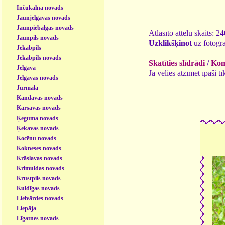
Inčukalna novads
Jaunjelgavas novads
Jaunpiebalgas novads
Atlasīto attēlu skaits: 2
Jaunpils novads
Uzklikšķinot
uz fotogrā
Jēkabpils
Jēkabpils novads
Skatīties slīdrādi
/
Kome
Jelgava
Ja vēlies atzīmēt īpaši 
Jelgavas novads
Jūrmala
Kandavas novads
Kārsavas novads
Ķeguma novads
Ķekavas novads
Kocēnu novads
Kokneses novads
Krāslavas novads
Krimuldas novads
Krustpils novads
Kuldīgas novads
Lielvārdes novads
Liepāja
Līgatnes novads