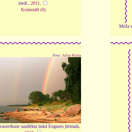
ziedi ,
2011
.
Komentēt (0)
Meža s
Foto:
Julita Kluša
aravīksne saullēkta laikā Engures jūrmalā,