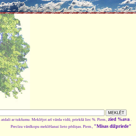
zied %ava
 atdali ar tukšumu. Meklējot arī vārda vidū, priekšā liec %. Piem.,
.
"Misas dižpriede"
Precīzu vārdkopu meklēšanai lieto pēdiņas. Piem.,