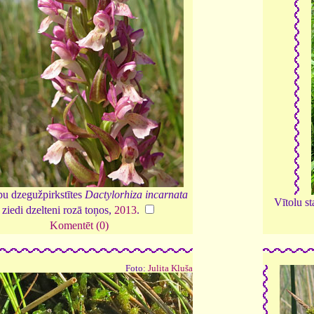
pu dzegužpirkstītes
Dactylorhiza incarnata
Vītolu s
ziedi dzelteni rozā toņos,
2013
.
Komentēt (0)
Foto:
Julita Kluša