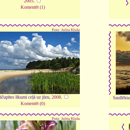
2005
.
Komentēt (1)
Foto:
Julita Kluša
āčupītes līkumi ceļā uz jūru,
2008
.
Saullēkta
Komentēt (0)
Foto:
Julita Kluša