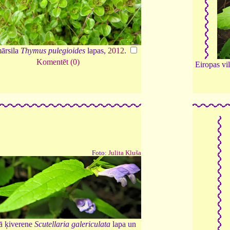
mārsila
Thymus pulegioides
lapas,
2012
.
Komentēt (0)
Eiropas vi
Foto:
Julita Kluša
tā ķiverene
Scutellaria galericulata
lapa un