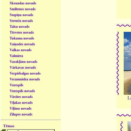
Skrundas novads
Smiltenes novads
Stopiņu novads
Strenču novads
Talsu novads
Tērvetes novads
Tukuma novads
Vaiņodes novads
Valkas novads
Valmiera
Varakļānu novads
Vārkavas novads
Vecpiebalgas novads
Vecumnieku novads
Ventspils
Ventspils novads
Viesītes novads
L
Viļakas novads
Viļānu novads
Zilupes novads
Tēmas