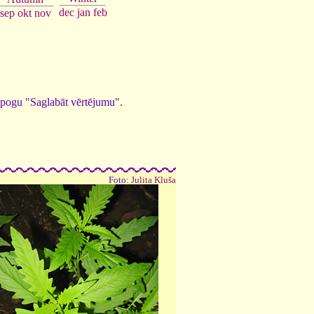
dec
jan
feb
sep
okt
nov
ed pogu "Saglabāt vērtējumu".
Foto:
Julita Kluša