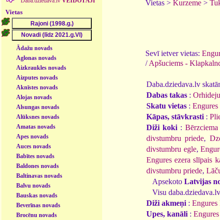
Daba.dziedava.lv
VEIDOTĀJI
Vietas >
Kurzeme
>
Tu
Vietas
Ādažu novads
Sevī ietver vietas:
Engur
Aglonas novads
/
Apšuciems - Klapkaln
Aizkraukles novads
Aizputes novads
Daba.dziedava.lv skatāmi
Aknīstes novads
Dabas takas
:
Orhideju
Alojas novads
Skatu vietas
:
Engures 
Alsungas novads
Kāpas, stāvkrasti
:
Pli
Alūksnes novads
Amatas novads
Diži koki
:
Bērzciema 
Apes novads
divstumbru priede
,
Dze
Auces novads
divstumbru egle
,
Engur
Babītes novads
Engures ezera slīpais k
Baldones novads
divstumbru priede
,
Lāču
Baltinavas novads
Apsekoto
Latvijas n
Balvu novads
Visu daba.dziedava.lv
Bauskas novads
Diži akmeņi
:
Engures 
Beverīnas novads
Upes, kanāli
:
Engures
Brocēnu novads