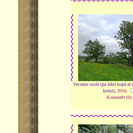
Vecaiņu ozols (pa labi) kopā ar
kreisi),
2016
.
Komentēt (0)