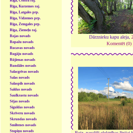
Rīga, Centra raj.
Rīga, Kurzemes raj.
Rīga, Latgales prp.
Rīga, Vidzemes prp.
Rīga, Zemgales prp.
Rīga, Ziemeļu raj.
Rojas novads
Dārznieku kapu aleja,
Ropažu novads
Komentēt (0)
Rucavas novads
Rugāju novads
Rūjienas novads
Rundāles novads
Salacgrīvas novads
Salas novads
Salaspils novads
Saldus novads
Saulkrastu novads
Sējas novads
Siguldas novads
Skrīveru novads
Skrundas novads
Smiltenes novads
Stopiņu novads
Reiz, paralēli elektrības līnijai 