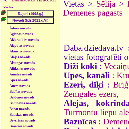
Daba.dziedava.lv
VEIDOTĀJI
Vietas >
Sēlija
>
Vietas
Demenes pagasts
Ādažu novads
Aglonas novads
Aizkraukles novads
Daba.dziedava.lv 
Aizputes novads
Aknīstes novads
vietas fotografēti o
Alojas novads
Alsungas novads
Diži koki
:
Vecaiņ
Alūksnes novads
Upes, kanāli
:
Ku
Amatas novads
Apes novads
Ezeri, dīķi
:
Briģ
Auces novads
Zemgales ezers
,
Babītes novads
Baldones novads
Alejas, kokrind
Baltinavas novads
Balvu novads
Turmontu liepu ale
Bauskas novads
Baznīcas
:
Demene
Beverīnas novads
Brocēnu novads