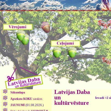
Latvijas Daba
Sākumlapa
un
Ievadi >2 s
Apsekoto KOKU
saraksts
kultūrvēsture
(01.08.2026.)
JAUNUMI