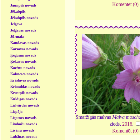
Komentēt (0)
Jaunpils novads
Jēkabpils
Jēkabpils novads
Jelgava
Jelgavas novads
Jūrmala
Kandavas novads
Kārsavas novads
Ķeguma novads
Ķekavas novads
Kocēnu novads
Kokneses novads
Krāslavas novads
Krimuldas novads
Krustpils novads
Kuldīgas novads
Lielvārdes novads
Liepāja
Smaržīgās malvas
Malva mosch
Līgatnes novads
zieds,
2016
.
Limbažu novads
Līvānu novads
Komentēt (0)
Lubānas novads