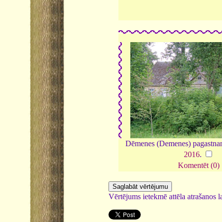
Dēmenes (Demenes) pagastnam
2016
.
Komentēt (0)
Vērtējums ietekmē attēla atrašanos la