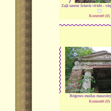
Zaļā sarene
Setaria viridis
- vār
Komentēt (0)
Briģenes muižas mauzolej
Komentēt (0)