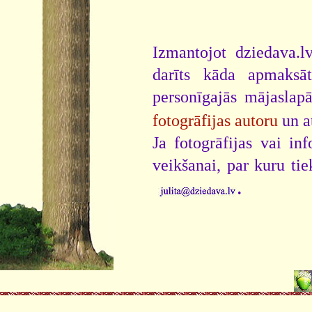
Izmantojot dziedava.lv
darīts kāda apmaksāt
personīgajās mājaslap
fotogrāfijas autoru
un a
Ja fotogrāfijas vai i
veikšanai, par kuru ti
.