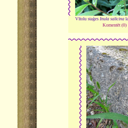
Vītolu staģes
Inula salicina
l
Komentēt (0)