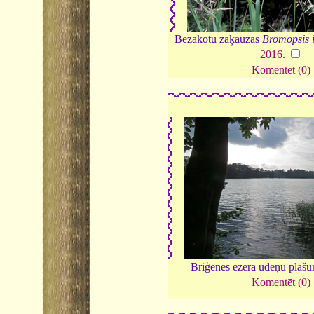
Bezakotu zaķauzas
Bromopsis 
2016
.
Komentēt (0)
Briģenes ezera ūdeņu plaš
Komentēt (0)