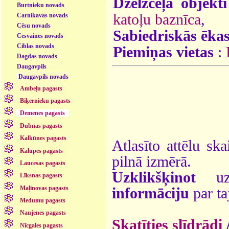
Dzelzceļa objekti
Burtnieku novads
katoļu baznīca
,
Carnikavas novads
Cēsu novads
Sabiedriskās ēka
Cesvaines novads
Ciblas novads
Piemiņas vietas
:
Dagdas novads
Daugavpils
Daugavpils novads
Ambeļu pagasts
Biķernieku pagasts
Demenes pagasts
Dubnas pagasts
Kalkūnes pagasts
Atlasīto attēlu ska
Kalupes pagasts
pilnā izmērā.
Laucesas pagasts
Uzklikšķinot
uz 
Līksnas pagasts
Maļinovas pagasts
informāciju
par ta
Medumu pagasts
Naujenes pagasts
Skatīties slīdrādi
Nīcgales pagasts