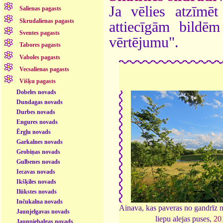
Ja vēlies atzīmēt 
Salienas pagasts
Skrudalienas pagasts
attiecīgām bildē
Sventes pagasts
vērtējumu".
Tabores pagasts
Vaboles pagasts
Vecsalienas pagasts
Višķu pagasts
Dobeles novads
Dundagas novads
Durbes novads
Engures novads
Ērgļu novads
Garkalnes novads
Grobiņas novads
Gulbenes novads
Iecavas novads
Ikšķiles novads
Ilūkstes novads
Inčukalna novads
Ainava, kas paveras no gandrīz 
Jaunjelgavas novads
liepu alejas puses,
20
Jaunpiebalgas novads