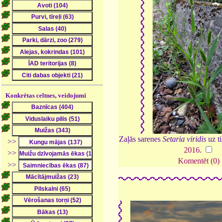
Konkrētas celtnes, veidojumi
Zaļās sarenes
Setaria viridis
uz t
>>
2016
.
>>
Komentēt (0)
>>