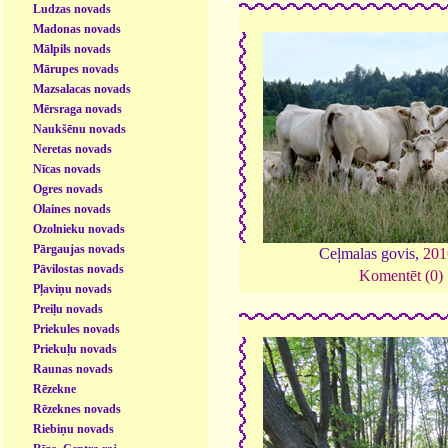
Ludzas novads
Madonas novads
Mālpils novads
Mārupes novads
Mazsalacas novads
Mērsraga novads
Naukšēnu novads
Neretas novads
Nīcas novads
Ogres novads
Olaines novads
Ozolnieku novads
Pārgaujas novads
Ceļmalas govis,
201
Pāvilostas novads
Komentēt (0)
Pļaviņu novads
Preiļu novads
Priekules novads
Priekuļu novads
Raunas novads
Rēzekne
Rēzeknes novads
Riebiņu novads