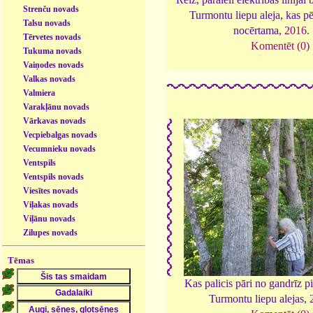
Strenču novads
Turmontu liepu aleja, kas pē
Talsu novads
nocērtama,
2016
.
Tērvetes novads
Komentēt (0)
Tukuma novads
Vaiņodes novads
Valkas novads
Valmiera
Varakļānu novads
Vārkavas novads
Vecpiebalgas novads
Vecumnieku novads
Ventspils
Ventspils novads
Viesītes novads
Viļakas novads
Viļānu novads
Zilupes novads
Tēmas
Kas palicis pāri no gandrīz pi
Turmontu liepu alejas,