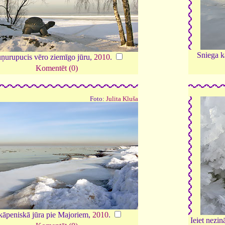
Sniega k
ņurupucis vēro ziemīgo jūru,
2010
.
Komentēt (0)
Foto:
Julita Kluša
kāpeniskā jūra pie Majoriem,
2010
.
Ieiet nezin