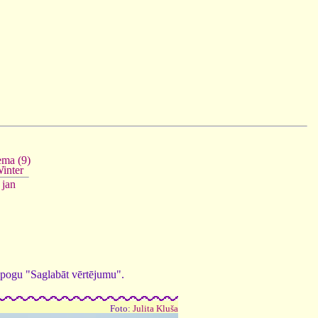
ema (9)
inter
jan
ed pogu "Saglabāt vērtējumu".
Foto:
Julita Kluša