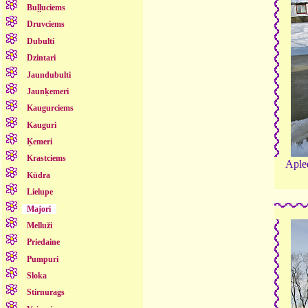
Buļļuciems
Druvciems
Dubulti
Dzintari
Jaundubulti
Jaunķemeri
Kaugurciems
Kauguri
Ķemeri
Krastciems
Apled
Kūdra
Lielupe
Majori
Melluži
Priedaine
Pumpuri
Sloka
Stirnurags