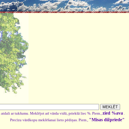
zied %ava
 atdali ar tukšumu. Meklējot arī vārda vidū, priekšā liec %. Piem.,
.
"Misas dižpriede"
Precīzu vārdkopu meklēšanai lieto pēdiņas. Piem.,