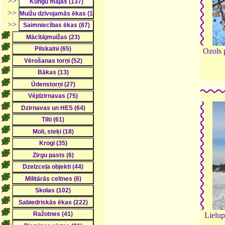
>>
>>
>>
Ozols p
Lielup