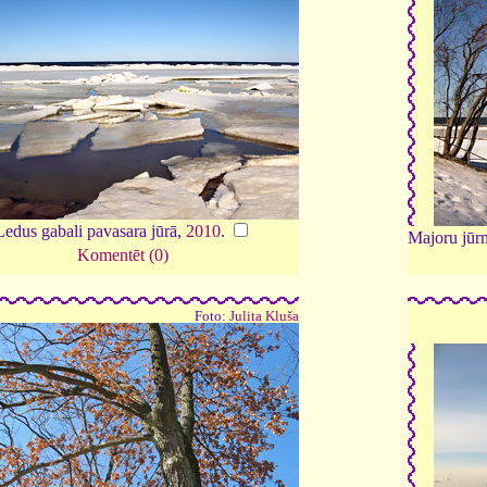
Ledus gabali pavasara jūrā,
2010
.
Majoru jūrm
Komentēt (0)
Foto:
Julita Kluša