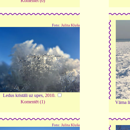
Komentēt (0)
Foto:
Julita Kluša
Ledus kristāli uz upes,
2010
.
Komentēt (1)
Vārna l
Foto:
Julita Kluša