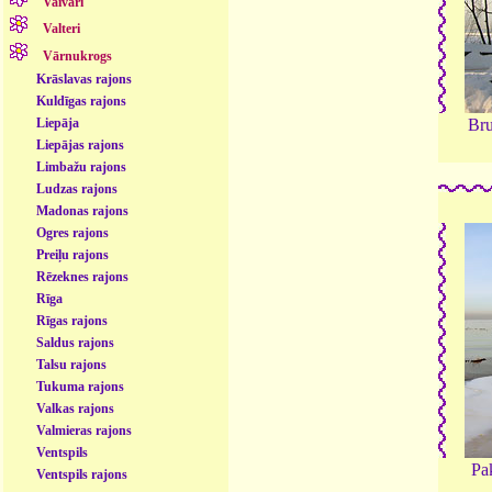
Vaivari
Valteri
Vārnukrogs
Krāslavas rajons
Kuldīgas rajons
Liepāja
Bru
Liepājas rajons
Limbažu rajons
Ludzas rajons
Madonas rajons
Ogres rajons
Preiļu rajons
Rēzeknes rajons
Rīga
Rīgas rajons
Saldus rajons
Talsu rajons
Tukuma rajons
Valkas rajons
Valmieras rajons
Ventspils
Pa
Ventspils rajons