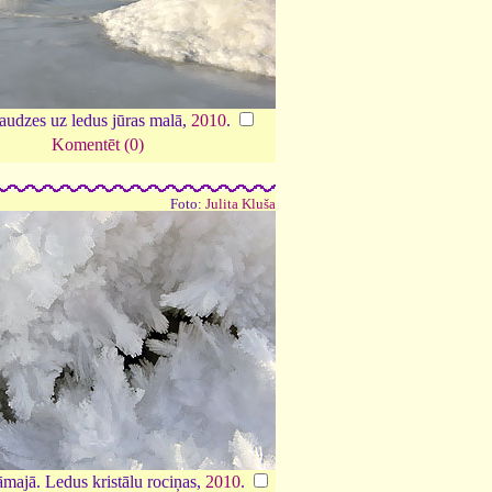
audzes uz ledus jūras malā,
2010
.
Komentēt (0)
Foto:
Julita Kluša
āmajā. Ledus kristālu rociņas,
2010
.