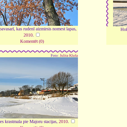
avasarī, kas rudenī aizmirsis nomest lapas,
Hok
2010
.
Komentēt (0)
Foto:
Julita Kluša
es krastmala pie Majoru stacijas,
2010
.