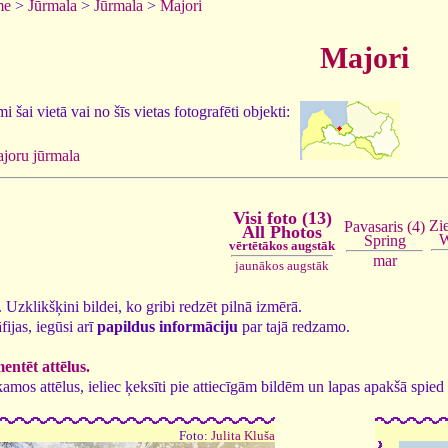
me
>
Jūrmala
>
Jūrmala
>
Majori
Majori
 šai vietā vai no šīs vietas fotografēti objekti:
joru jūrmala
Visi foto (13)
Zi
Pavasaris (4)
All Photos
W
Spring
vērtētākos augstāk
mar
jaunākos augstāk
3. Uzklikšķini bildei, ko gribi redzēt pilnā izmērā.
fijas, iegūsi arī
papildus informāciju
par tajā redzamo.
ntēt attēlus.
tīkamos attēlus, ieliec ķeksīti pie attiecīgām bildēm un lapas apakšā spi
Foto:
Julita Kluša