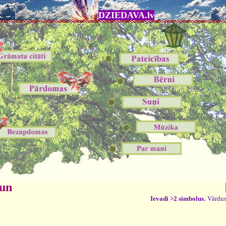
DZIEDAVA.lv
 un
Ievadi >2 simbolus.
Vārdus