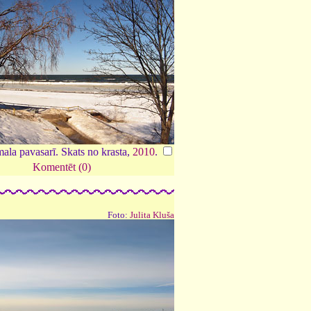
ala pavasarī. Skats no krasta,
2010
.
Komentēt (0)
Foto:
Julita Kluša