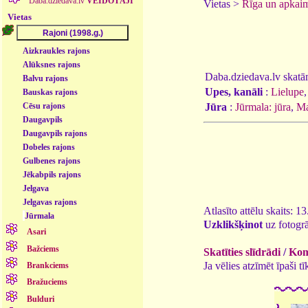
Daba.dziedava.lv
VEIDOTĀJI
Vietas >
Rīga un apkai
Vietas
Aizkraukles rajons
Alūksnes rajons
Daba.dziedava.lv skatāmi
Balvu rajons
Upes, kanāli
:
Lielupe
,
Bauskas rajons
Jūra
:
Jūrmala: jūra
,
Ma
Cēsu rajons
Daugavpils
Daugavpils rajons
Dobeles rajons
Gulbenes rajons
Jēkabpils rajons
Jelgava
Jelgavas rajons
Atlasīto attēlu skaits: 1
Jūrmala
Uzklikšķinot
uz fotogrā
Asari
Bažciems
Skatīties slīdrādi
/
Kome
Ja vēlies atzīmēt īpaši 
Brankciems
Bražuciems
Bulduri