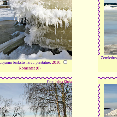
Zemledus 
ojuma bārkstis laivu piestātnē,
2010
.
Komentēt (0)
Foto:
Julita Kluša