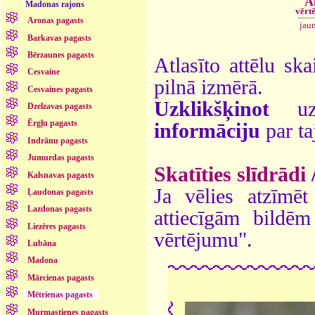
A
Madonas rajons
vērt
Aronas pagasts
jau
Barkavas pagasts
Bērzaunes pagasts
Atlasīto attēlu ska
Cesvaine
pilnā izmērā.
Cesvaines pagasts
Uzklikšķinot
uz 
Dzelzavas pagasts
Ērgļu pagasts
informāciju
par ta
Indrānu pagasts
Jumurdas pagasts
Skatīties slīdrādi
Kalsnavas pagasts
Ja vēlies atzīmēt 
Ļaudonas pagasts
Lazdonas pagasts
attiecīgām bildē
Liezēres pagasts
vērtējumu".
Lubāna
Madona
Mārcienas pagasts
Mētrienas pagasts
Murmastienes pagasts