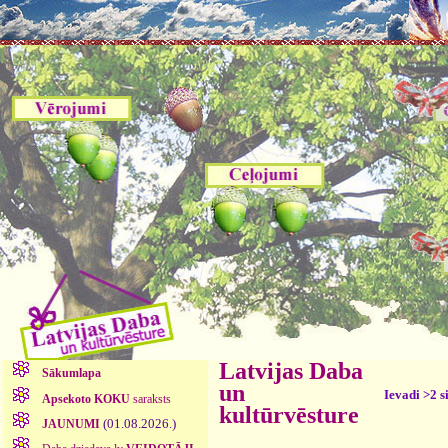
Latvijas Daba
Sākumlapa
un
Ievadi >2 s
Apsekoto KOKU
saraksts
kultūrvēsture
(01.08.2026.)
JAUNUMI