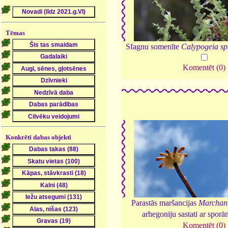
Tēmas
Sfagnu somenīte
Calypogeia sp
Komentēt (0)
Konkrēti dabas objekti
Parastās maršancijas
Marchan
arhegoniju sastati ar spor
Komentēt (0)