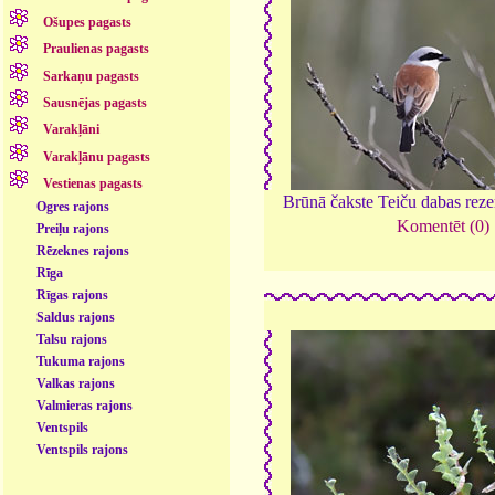
Ošupes pagasts
Praulienas pagasts
Sarkaņu pagasts
Sausnējas pagasts
Varakļāni
Varakļānu pagasts
Vestienas pagasts
Brūnā čakste Teiču dabas reze
Ogres rajons
Komentēt (0)
Preiļu rajons
Rēzeknes rajons
Rīga
Rīgas rajons
Saldus rajons
Talsu rajons
Tukuma rajons
Valkas rajons
Valmieras rajons
Ventspils
Ventspils rajons