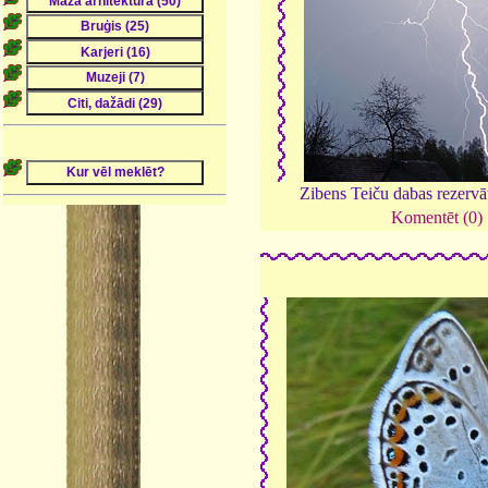
Zibens Teiču dabas rezervā
Komentēt (0)