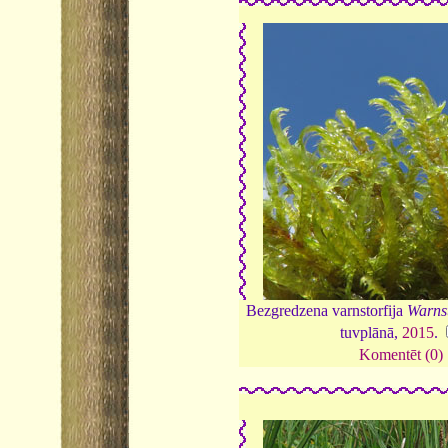
Bezgredzena varnstorfija
Warnst
tuvplānā,
2015
.
Komentēt (0)