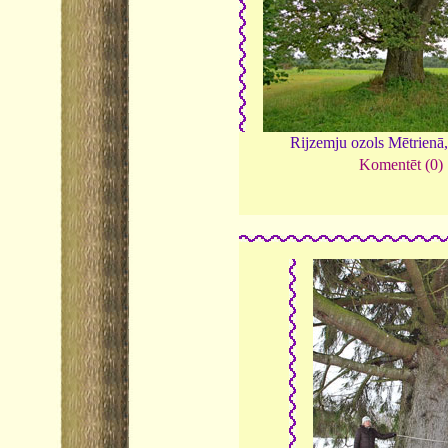
Rijzemju ozols Mētrienā
Komentēt (0)