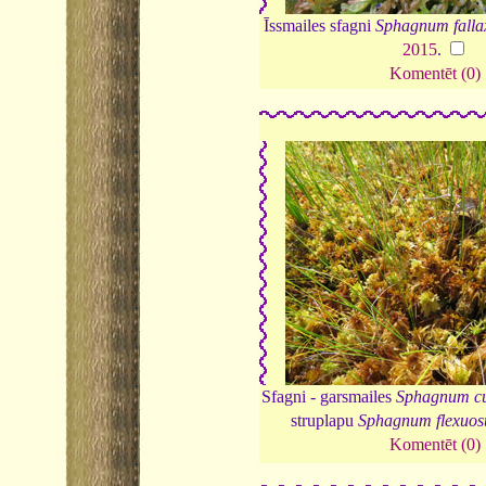
Īssmailes sfagni
Sphagnum falla
2015
.
Komentēt (0)
Sfagni - garsmailes
Sphagnum c
struplapu
Sphagnum flexuo
Komentēt (0)