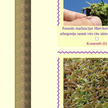
Parastās maršancijas
Marchan
arhegoniju sastati virs citu sū
Komentēt (0)