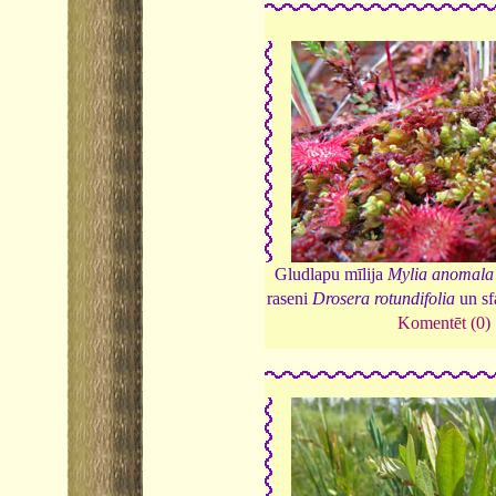
Gludlapu mīlija
Mylia anomala
raseni
Drosera rotundifolia
un s
Komentēt (0)