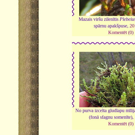
Mazais viršu zilenītis
Plebeiu
spārnu apakšpuse,
20
Komentēt (0)
No purva izcelta gludlapu mīli
(fonā sfagnu somenīte),
Komentēt (0)