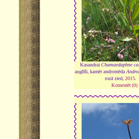
Kasandrai
Chamaedaphne cal
auglīši, kamēr andromēda
Andro
rozā zied,
2015
.
Komentēt (0)