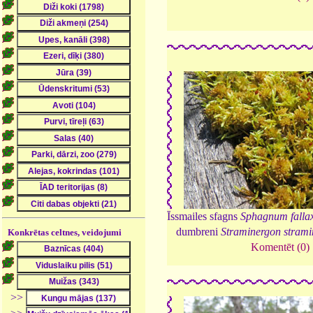
Īssmailes sfagns
Sphagnum falla
dumbreni
Straminergon stram
Konkrētas celtnes, veidojumi
Komentēt (0)
>>