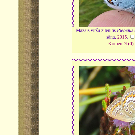
Mazais viršu zilenītis
Plebeius 
sāna,
2015
.
Komentēt (0)