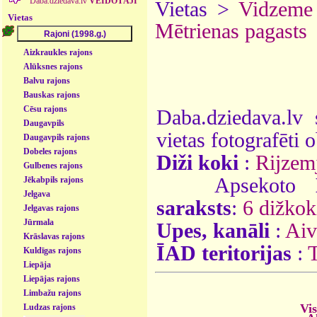
Daba.dziedava.lv
VEIDOTĀJI
Vietas >
Vidzeme
Vietas
Mētrienas pagasts
Aizkraukles rajons
Alūksnes rajons
Balvu rajons
Bauskas rajons
Cēsu rajons
Daba.dziedava.lv 
Daugavpils
vietas fotografēti o
Daugavpils rajons
Dobeles rajons
Diži koki
:
Rijzem
Gulbenes rajons
Apsekoto
Jēkabpils rajons
Jelgava
saraksts
:
6 dižkok
Jelgavas rajons
Jūrmala
Upes, kanāli
:
Aiv
Krāslavas rajons
ĪAD teritorijas
:
T
Kuldīgas rajons
Liepāja
Liepājas rajons
Limbažu rajons
Vis
Ludzas rajons