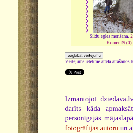
Sildu egles mērīšana,
2
Komentēt (0)
Vērtējums ietekmē attēla atrašanos la
Izmantojot dziedava.lv
darīts kāda apmaksāt
personīgajās mājaslap
fotogrāfijas autoru
un a