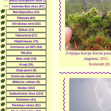
>>
>>
Zvīņlapu kurcija
Kurzia pauc
sfagniem,
2015
.
Komentēt (0)