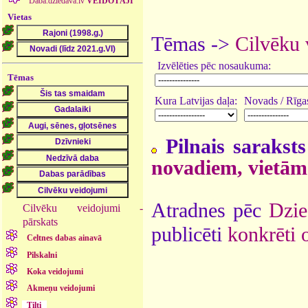
Daba.dziedava.lv
VEIDOTĀJI
Vietas
Tēmas ->
Cilvēku 
Izvēlēties pēc nosaukuma:
Tēmas
Kura Latvijas daļa:
Novads / Rīgas
Pilnais saraksts
novadiem, vietām
Atradnes pēc
Dzie
Cilvēku veidojumi -
pārskats
publicēti
konkrēti 
Celtnes dabas ainavā
Pilskalni
Koka veidojumi
Akmeņu veidojumi
Tilti