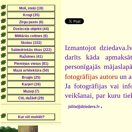
Izmantojot dziedava.lv
darīts kāda apmaksāt
personīgajās mājaslap
fotogrāfijas autoru
un a
Ja fotogrāfijas vai i
veikšanai, par kuru ti
.