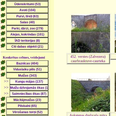
452. verstes (Zalvezera)
Konkrētas celtnes, veidojumi
caurbrauktuve-caurteka
>>
>>
>>
Auksteņas dzelzceļa mūra