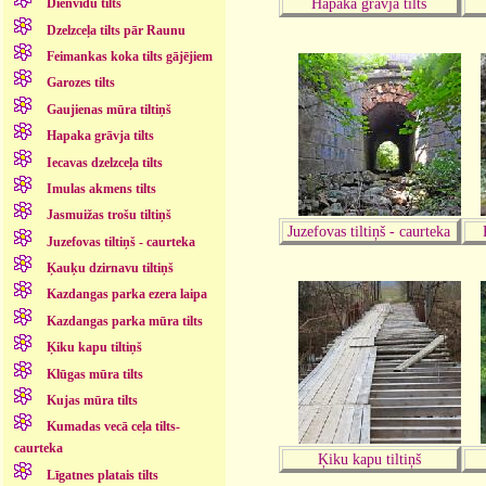
Hapaka grāvja tilts
Dienvidu tilts
Dzelzceļa tilts pār Raunu
Feimankas koka tilts gājējiem
Garozes tilts
Gaujienas mūra tiltiņš
Hapaka grāvja tilts
Iecavas dzelzceļa tilts
Imulas akmens tilts
Jasmuižas trošu tiltiņš
Juzefovas tiltiņš - caurteka
Juzefovas tiltiņš - caurteka
Ķauķu dzirnavu tiltiņš
Kazdangas parka ezera laipa
Kazdangas parka mūra tilts
Ķiku kapu tiltiņš
Klūgas mūra tilts
Kujas mūra tilts
Kumadas vecā ceļa tilts-
caurteka
Ķiku kapu tiltiņš
Līgatnes platais tilts