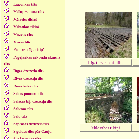
Liužonkas tilts
Mellupes mūra tilts
Mēmeles tiltiņš
Mīlestības tiltiņš
Mītavas tilts
Mūsas tilts
Padures dīķa tiltiņš
Poguļankas arkveida akmens
Līgatnes platais tilts
tilts
Rīgas dzelzceļa tilts
Rīvas dzelzceļa tilts
Rīvas koka tilts
Sakas pontonu tilts
Salacas bij. dzelzceļa tilts
Salienas tilts
Salu tilts
Saprašas dzelzceļa tilts
Mīlestības tiltiņš
Siguldas tilts pār Gauju