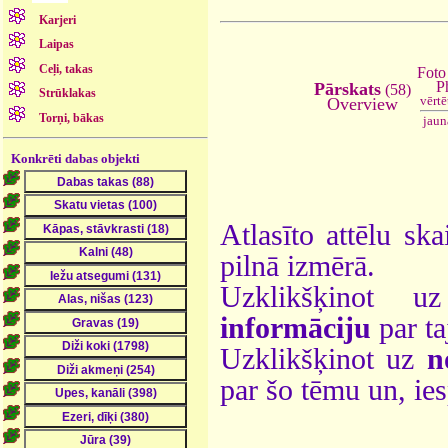
Karjeri
Laipas
Ceļi, takas
Foto
P
Pārskats
(58)
Strūklakas
vērt
Overview
Torņi, bākas
jaun
Konkrēti dabas objekti
Atlasīto attēlu ska
pilnā izmērā.
Uzklikšķinot 
informāciju
par ta
Uzklikšķinot uz
n
par šo tēmu un, ie