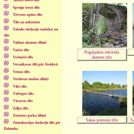
Šķēdes mūra tilts
Sproģu trosu tilts
Tērvetes upītes tilts
Tilts uz nekurieni
Vaboles dzelzceļa viadukts un
tilts
Valātas akmens tiltiņš
Vanšu tilts
Poguļankas arkveida
akmens tilts
Veclauču tilts
Vecsaikavas tilti pār Aivieksti
Ventas tilts
Veselavas muižas tiltiņš
Vīles tilts
Virbupes tilts
Vircavas tilts
Zeļķu tilts
Zentenes parka tiltiņš
Sakas pontonu tilts
Sa
Ziemeļsusējas dzelzceļa tilts pie
Dolomīta