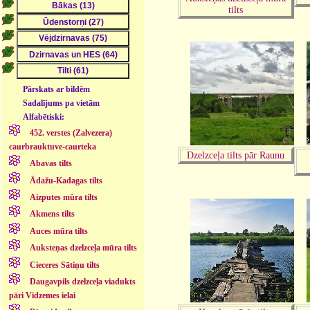
tilts
Pārskats ar bildēm
Sadalījums pa vietām
Alfabētiski:
452. verstes (Zalvezera)
caurbrauktuve-caurteka
Dzelzceļa tilts pār Raunu
Abavas tilts
Ādažu-Kadagas tilts
Aizputes mūra tilts
Akmens tilts
Auces mūra tilts
Auksteņas dzelzceļa mūra tilts
Cieceres Sātiņu tilts
Daugavpils dzelzceļa viadukts
pāri Vidzemes ielai