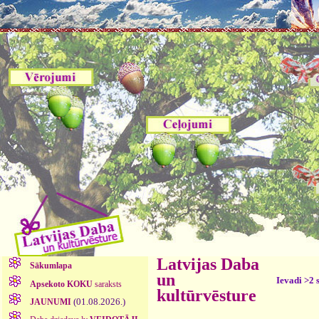
Latvijas Daba
Sākumlapa
un
Ievadi >2 
Apsekoto KOKU
saraksts
kultūrvēsture
(01.08.2026.)
JAUNUMI