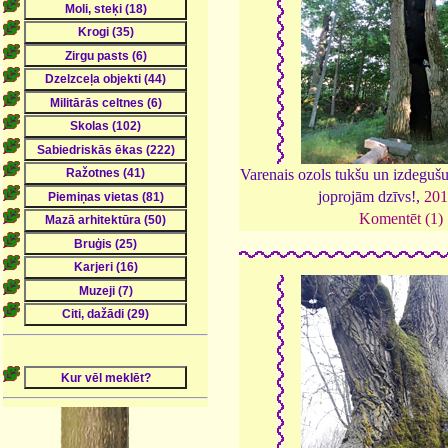
Varenais ozols tukšu un izdegušu
joprojām dzīvs!,
201
Komentēt (1)