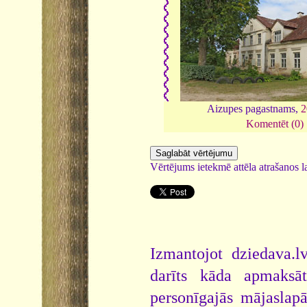
Aizupes pagastnams,
2
Komentēt (0)
Vērtējums ietekmē attēla atrašanos la
Izmantojot dziedava.lv
darīts kāda apmaksāt
personīgajās mājaslap