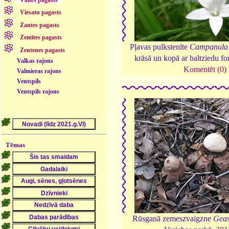
Vānes pagasts
Viesatu pagasts
Zantes pagasts
Zemītes pagasts
Pļavas pulkstenīte
Campanula 
Zentenes pagasts
krāsā un kopā ar baltziedu f
Valkas rajons
Komentēt (0)
Valmieras rajons
Ventspils
Ventspils rajons
Tēmas
Rūsganā zemeszvaigzne
Geas