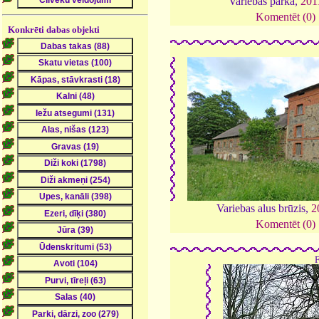
Variebas parkā,
201
Komentēt (0)
Konkrēti dabas objekti
Variebas alus brūzis,
2
Komentēt (0)