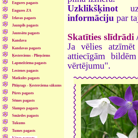
Engures pagasts
Uzklikšķinot
uz 
Engures ZA
informāciju
par ta
Irlavas pagasts
Jaunpils pagasts
Jaunsātu pagasts
Skatīties slīdrādi
Kandava
Ja vēlies atzīmēt 
Kandavas pagasts
attiecīgām bildē
Ķesterciems - Plieņciems
vērtējumu".
Lapmežciema pagasts
Lestenes pagasts
Matkules pagasts
Pītiņrags - Ķesterciema sākums
Pūres pagasts
Sēmes pagasts
Slampes pagasts
Smārdes pagasts
Tukums
Tumes pagasts