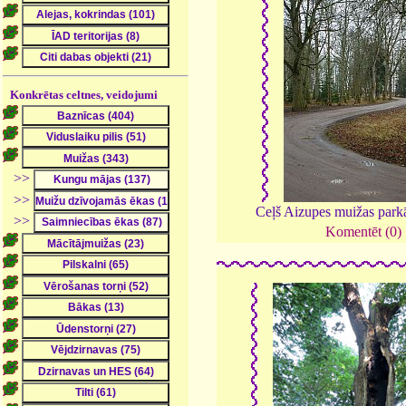
Konkrētas celtnes, veidojumi
>>
>>
Ceļš Aizupes muižas park
>>
Komentēt (0)