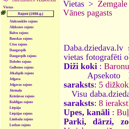
Daba.dziedava.lv
VEIDOTĀJI
Vietas >
Zemgale
Vietas
Vānes pagasts
Aizkraukles rajons
Alūksnes rajons
Balvu rajons
Bauskas rajons
Cēsu rajons
Daba.dziedava.lv 
Daugavpils
vietas fotografēti o
Daugavpils rajons
Dobeles rajons
Diži koki
:
Baronu
Gulbenes rajons
Apsekoto
Jēkabpils rajons
Jelgava
saraksts
:
5 dižkok
Jelgavas rajons
Jūrmala
Visu daba.dzieda
Krāslavas rajons
saraksts
:
8 ierakst
Kuldīgas rajons
Liepāja
Upes, kanāli
:
Buļ
Liepājas rajons
Parki, dārzi, zo
Limbažu rajons
Ludzas rajons