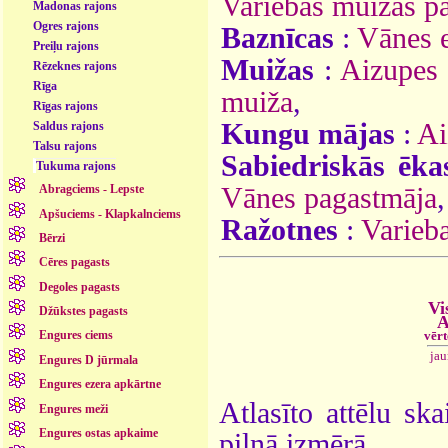
Variebas muižas p
Madonas rajons
Ogres rajons
Baznīcas
:
Vānes e
Preiļu rajons
Muižas
:
Aizupes
Rēzeknes rajons
Rīga
muiža
,
Rīgas rajons
Kungu mājas
:
Ai
Saldus rajons
Talsu rajons
Sabiedriskās ēka
Tukuma rajons
Vānes pagastmāja
,
Abragciems - Lepste
Apšuciems - Klapkalnciems
Ražotnes
:
Varieba
Bērzi
Cēres pagasts
Degoles pagasts
Vi
Džūkstes pagasts
A
vēr
Engures ciems
ja
Engures D jūrmala
Engures ezera apkārtne
Atlasīto attēlu ska
Engures meži
Engures ostas apkaime
pilnā izmērā.