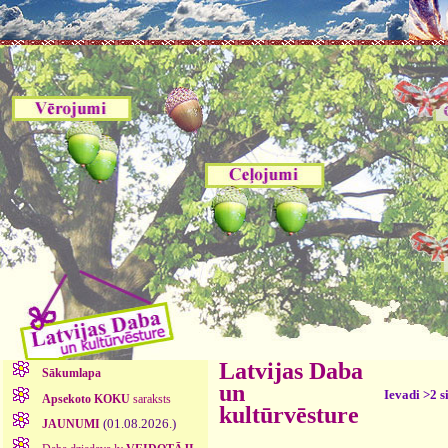
Latvijas Daba
Sākumlapa
un
Ievadi >2 s
Apsekoto KOKU
saraksts
kultūrvēsture
(01.08.2026.)
JAUNUMI