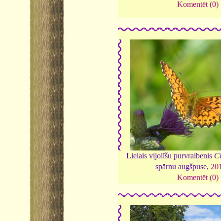
Komentēt (0)
Lielais vijolīšu purvraibenis
Cl
spārnu augšpuse,
20
Komentēt (0)