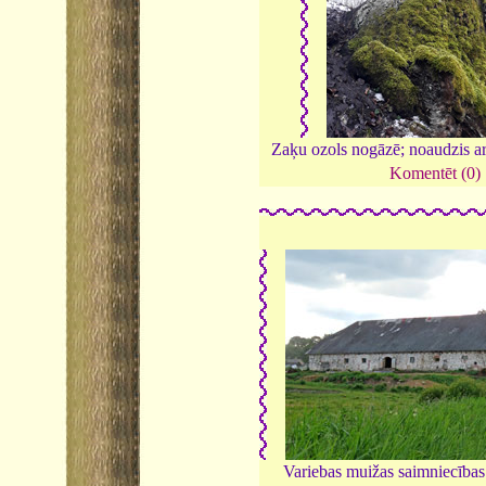
Zaķu ozols nogāzē; noaudzis a
Komentēt (0)
Variebas muižas saimniecības