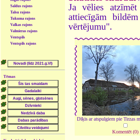
Ja vēlies atzīmēt 
Saldus rajons
Talsu rajons
attiecīgām bildē
Tukuma rajons
vērtējumu".
Valkas rajons
Valmieras rajons
Ventspils
Ventspils rajons
Tēmas
Dīķis ar atspulgiem pie Tirzas 
Komentēt (0)