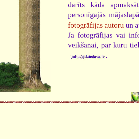
darīts kāda apmaksāt
personīgajās mājaslap
fotogrāfijas autoru
un a
Ja fotogrāfijas vai i
veikšanai, par kuru ti
.