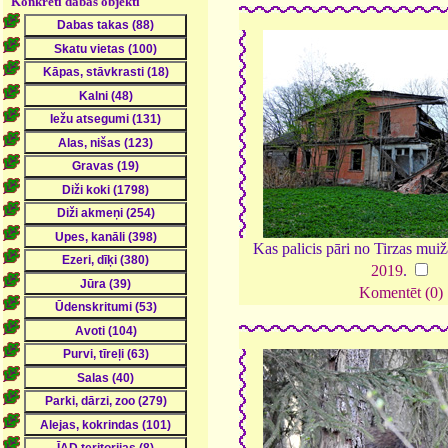
Konkrēti dabas objekti
Kas palicis pāri no Tirzas mui
2019
.
Komentēt (0)