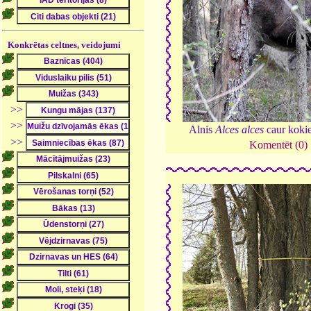
Konkrētas celtnes, veidojumi
>>
>>
Alnis
Alces alces
caur koki
>>
Komentēt (0)