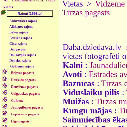
Daba.dziedava.lv
VEIDOTĀJI
Vietas >
Vidzeme
Vietas
Tirzas pagasts
Aizkraukles rajons
Alūksnes rajons
Balvu rajons
Bauskas rajons
Cēsu rajons
Daba.dziedava.lv 
Daugavpils
vietas fotografēti o
Daugavpils rajons
Dobeles rajons
Kalni
:
Jaunadulie
Gulbenes rajons
Avoti
:
Estrādes a
Beļavas pagasts
Daukstu pagasts
Baznīcas
:
Tirzas e
Druvienas pagasts
Viduslaiku pilis
:
Galgauskas pagasts
Muižas
:
Tirzas m
Gulbene
Jaungulbenes pagasts
Kungu mājas
:
Ti
Lejasciema pagasts
Saimniecības ēka
Līgo pagasts