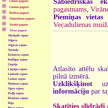
Sabiedriskās ēk
Litenes pagasts
Lizuma pagasts
pagastnams
,
Virān
Rankas pagasts
Piemiņas vietas
Stāmerienas pagasts
Vecadulienas muiž
Stradu pagasts
Tirzas pagasts
Jēkabpils rajons
Jelgava
Jelgavas rajons
Jūrmala
Krāslavas rajons
Kuldīgas rajons
Liepāja
Atlasīto attēlu ska
Liepājas rajons
pilnā izmērā.
Limbažu rajons
Ludzas rajons
Uzklikšķinot
uz 
Madonas rajons
Ogres rajons
informāciju
par ta
Preiļu rajons
Rēzeknes rajons
Rīga
Skatīties slīdrādi
Rīgas rajons