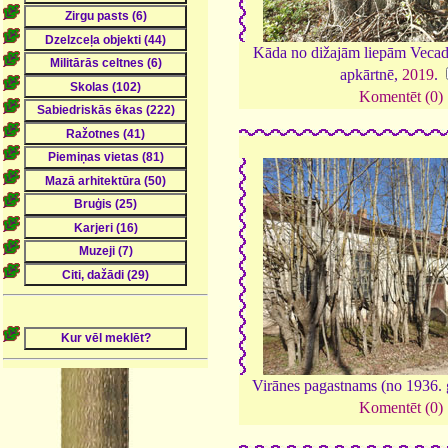
Kāda no dižajām liepām Vecadu
apkārtnē,
2019
.
Komentēt (0)
Virānes pagastnams (no 1936.
Komentēt (0)