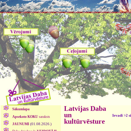
Latvijas Daba
Sākumlapa
un
Ievadi >2 s
Apsekoto KOKU
saraksts
kultūrvēsture
(01.08.2026.)
JAUNUMI