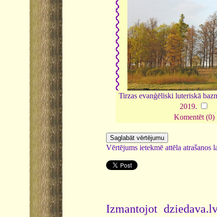
Tirzas evanģēliski luteriskā bazn
2019
.
Komentēt (0)
Vērtējums ietekmē attēla atrašanos la
Izmantojot dziedava.lv