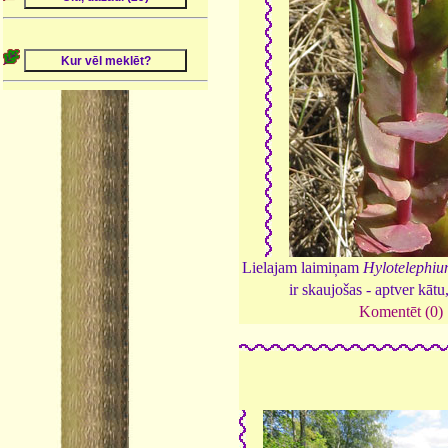
Lielajam laimiņam
Hylotelephi
ir skaujošas - aptver kātu
Komentēt (0)