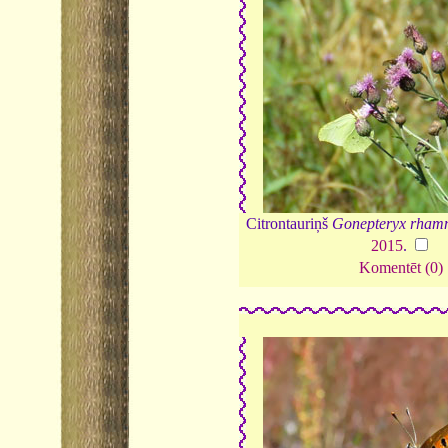
Citrontauriņš
Gonepteryx rham
2015
.
Komentēt (0)