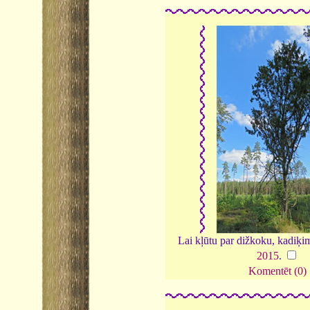
Lai kļūtu par dižkoku, kadiķi
2015
.
Komentēt (0)