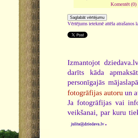
Komentēt (0)
Vērtējums ietekmē attēla atrašanos la
Izmantojot dziedava.lv
darīts kāda apmaksāt
personīgajās mājaslap
fotogrāfijas autoru
un a
Ja fotogrāfijas vai i
veikšanai, par kuru ti
.