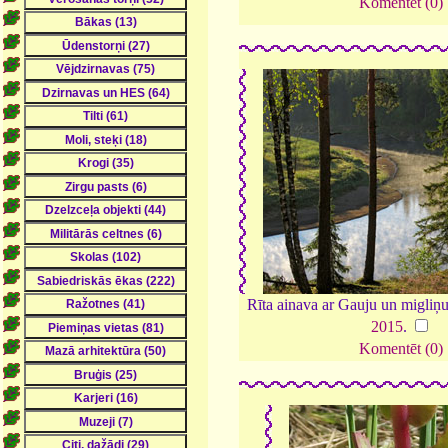
Komentēt (0)
Rīta ainava ar Gauju un migliņu
2015
.
Komentēt (0)