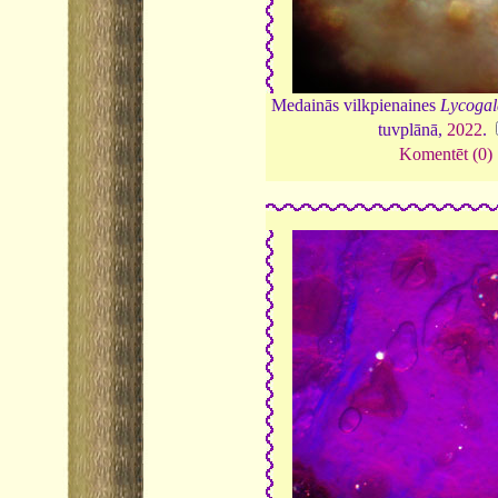
Medainās vilkpienaines
Lycogal
tuvplānā,
2022
.
Komentēt (0)