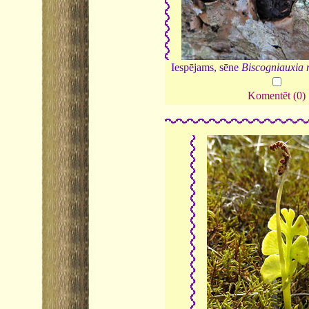
Iespējams, sēne
Biscogniauxia 
Komentēt (0)