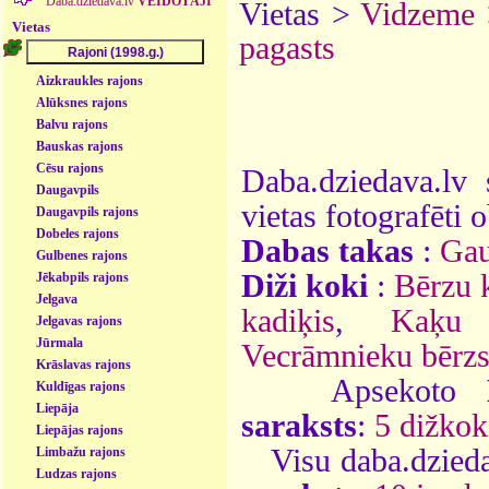
Daba.dziedava.lv
VEIDOTĀJI
Vietas >
Vidzeme
Vietas
pagasts
Aizkraukles rajons
Alūksnes rajons
Balvu rajons
Bauskas rajons
Cēsu rajons
Daba.dziedava.lv 
Daugavpils
vietas fotografēti o
Daugavpils rajons
Dobeles rajons
Dabas takas
:
Gau
Gulbenes rajons
Diži koki
:
Bērzu 
Jēkabpils rajons
Jelgava
kadiķis
,
Kaķu 
Jelgavas rajons
Jūrmala
Vecrāmnieku bērz
Krāslavas rajons
Apsekoto
Kuldīgas rajons
Liepāja
saraksts
:
5 dižkok
Liepājas rajons
Visu daba.dzieda
Limbažu rajons
Ludzas rajons