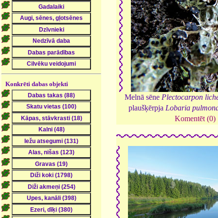
Konkrēti dabas objekti
Melnā sēne
Plectocarpon lic
plaušķērpja
Lobaria pulmona
Komentēt (0)