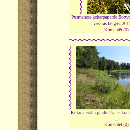
Pusmēness ķekarpaparde
Botry
vasaras beigās,
201
Komentēt (0)
Kokmateriālu pludināšanas krau
Komentēt (0)