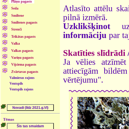
Plāņu pagasts
Atlasīto attēlu ska
Seda
pilnā izmērā.
Smiltene
Smiltenes pagasts
Uzklikšķinot
uz 
Strenči
informāciju
par ta
Trikātas pagasts
Valka
Skatīties slīdrādi
Valkas pagasts
Variņu pagasts
Ja vēlies atzīmēt 
Vijciema pagasts
attiecīgām bildē
Zvārtavas pagasts
vērtējumu".
Valmieras rajons
Ventspils
Ventspils rajons
Tēmas