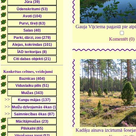
Gauja Vijciema pagastā pie atpū
Komentēt (0)
Konkrētas celtnes, veidojumi
>>
>>
>>
Kadiķu ainava izcirtumā šoseja