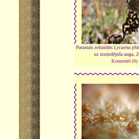
Parastais zeltainītis
Lycaena phl
uz noziedējuša auga,
2
Komentēt (0)