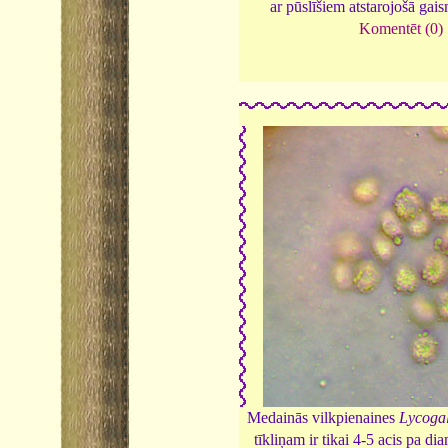
ar pūslīšiem atstarojošā gai
Komentēt (0)
Medainās vilkpienaines
Lycoga
tīkliņam ir tikai 4-5 acis pa di