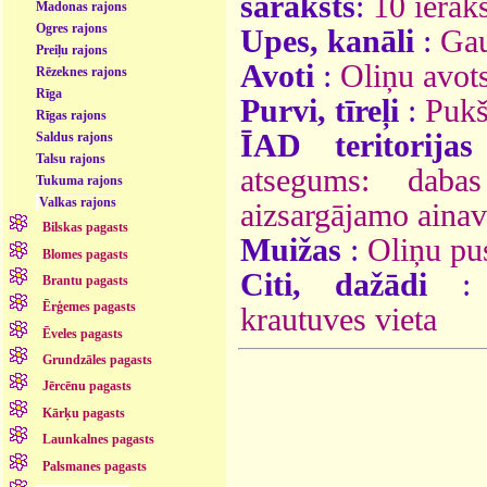
saraksts
:
10 ieraks
Madonas rajons
Ogres rajons
Upes, kanāli
:
Gau
Preiļu rajons
Avoti
:
Oliņu avot
Rēzeknes rajons
Rīga
Purvi, tīreļi
:
Pukš
Rīgas rajons
ĪAD teritorijas
Saldus rajons
Talsu rajons
atsegums: dabas
Tukuma rajons
Valkas rajons
aizsargājamo aina
Bilskas pagasts
Muižas
:
Oliņu pu
Blomes pagasts
Citi, dažādi
Brantu pagasts
Ērģemes pagasts
krautuves vieta
Ēveles pagasts
Grundzāles pagasts
Jērcēnu pagasts
Kārķu pagasts
Launkalnes pagasts
Palsmanes pagasts