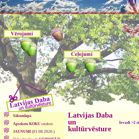
Latvijas Daba
Sākumlapa
un
Ievadi >2 s
Apsekoto KOKU
saraksts
kultūrvēsture
(01.08.2026.)
JAUNUMI