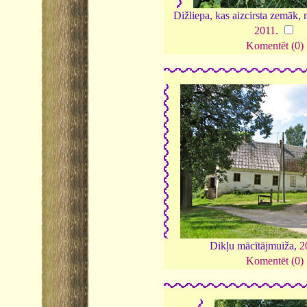
Dižliepa, kas aizcirsta zemāk, 
2011
.
Komentēt (0)
Dikļu mācītājmuiža,
2
Komentēt (0)