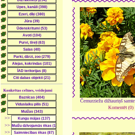
Konkrētas celtnes, veidojumi
Čemurziežu dižtauriņš samt
Komentēt (0)
>>
>>
>>