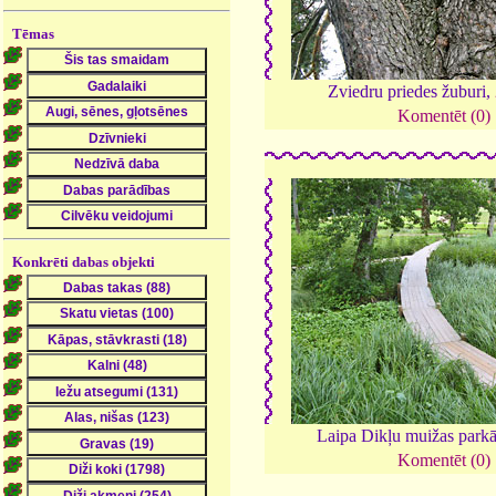
Tēmas
Zviedru priedes žuburi,
Komentēt (0)
Konkrēti dabas objekti
Laipa Dikļu muižas park
Komentēt (0)