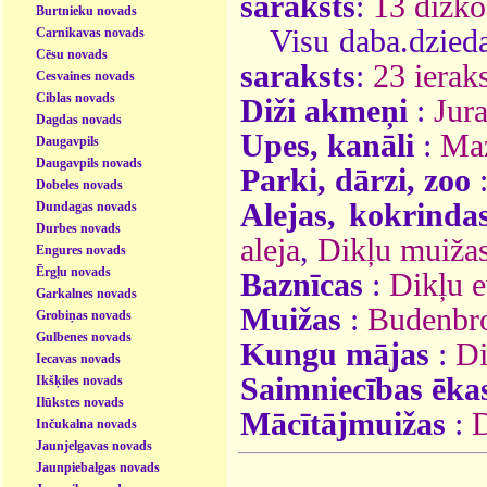
saraksts
:
13 dižko
Burtnieku novads
Visu daba.dzieda
Carnikavas novads
Cēsu novads
saraksts
:
23 ieraks
Cesvaines novads
Ciblas novads
Diži akmeņi
:
Jur
Dagdas novads
Upes, kanāli
:
Maz
Daugavpils
Daugavpils novads
Parki, dārzi, zoo
Dobeles novads
Alejas, kokrinda
Dundagas novads
Durbes novads
aleja
,
Dikļu muižas
Engures novads
Ērgļu novads
Baznīcas
:
Dikļu e
Garkalnes novads
Muižas
:
Budenbr
Grobiņas novads
Gulbenes novads
Kungu mājas
:
Di
Iecavas novads
Saimniecības ēka
Ikšķiles novads
Ilūkstes novads
Mācītājmuižas
:
D
Inčukalna novads
Jaunjelgavas novads
Jaunpiebalgas novads