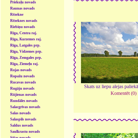
Priekuļu novads
Raunas novads
Rēzekne
Rēzeknes novads
Riebiņu novads
Rīga, Centra raj.
Rīga, Kurzemes raj.
Rīga, Latgales prp.
Rīga, Vidzemes prp.
Rīga, Zemgales prp.
Rīga, Ziemeļu raj.
Rojas novads
Ropažu novads
Rucavas novads
Skats uz liepu alejas palie
Rugāju novads
Komentēt (0)
Rūjienas novads
Rundāles novads
Salacgrīvas novads
Salas novads
Salaspils novads
Saldus novads
Saulkrastu novads
Sējas novads