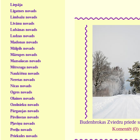
Liepāja
Līgatnes novads
Limbažu novads
Līvānu novads
Lubānas novads
Ludzas novads
Madonas novads
Mālpils novads
Mārupes novads
Mazsalacas novads
Mērsraga novads
Naukšēnu novads
Neretas novads
Nīcas novads
Ogres novads
Olaines novads
Ozolnieku novads
Pārgaujas novads
Pāvilostas novads
Budenbrokas Zviedru priede s
Pļaviņu novads
Komentēt (0)
Preiļu novads
Priekules novads