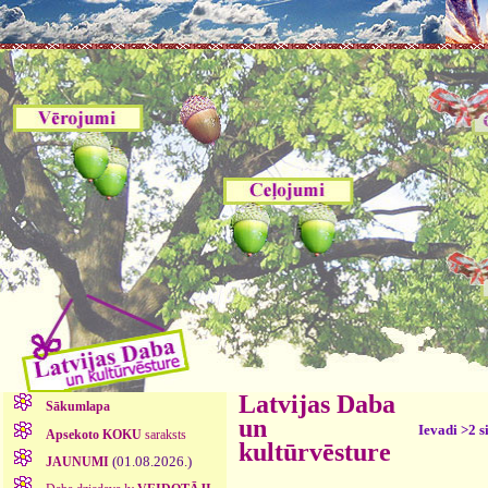
Latvijas Daba
Sākumlapa
un
Ievadi >2 s
Apsekoto KOKU
saraksts
kultūrvēsture
(01.08.2026.)
JAUNUMI