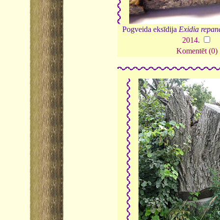
Pogveida eksīdija
Exidia repan
2014
.
Komentēt (0)