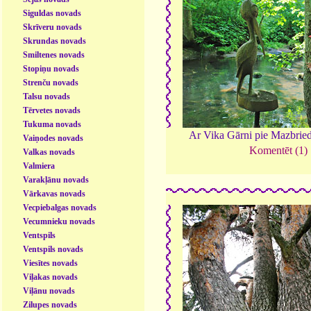
Siguldas novads
Skrīveru novads
Skrundas novads
Smiltenes novads
Stopiņu novads
Strenču novads
Talsu novads
Tērvetes novads
Tukuma novads
Ar Vika Gārni pie Mazbrie
Vaiņodes novads
Komentēt (1)
Valkas novads
Valmiera
Varakļānu novads
Vārkavas novads
Vecpiebalgas novads
Vecumnieku novads
Ventspils
Ventspils novads
Viesītes novads
Viļakas novads
Viļānu novads
Zilupes novads