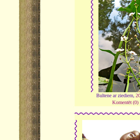
Bultene ar ziediem,
2
Komentēt (0)