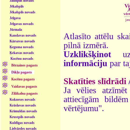
Jaunpils novads
Vi
Jēkabpils
A
Jēkabpils novads
vēr
Jelgava
ja
Jelgavas novads
Jūrmala
Atlasīto attēlu ska
Kandavas novads
Kārsavas novads
pilnā izmērā.
Ķeguma novads
Uzklikšķinot
uz 
Ķekavas novads
Kocēnu novads
informāciju
par ta
Bērzaines pagasts
Dikļu pagasts
Skatīties slīdrādi
Kocēnu pagasts
Vaidavas pagasts
Ja vēlies atzīmēt 
Zilākalna pagasts
attiecīgām bildē
Kokneses novads
Krāslavas novads
vērtējumu".
Krimuldas novads
Krustpils novads
Kuldīgas novads
Lielvārdes novads