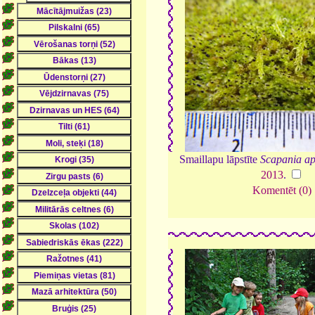
Smaillapu lāpstīte
Scapania ap
2013
.
Komentēt (0)