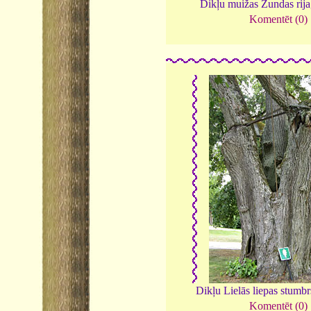
Dikļu muižas Zundas rij
Komentēt (0)
Dikļu Lielās liepas stumb
Komentēt (0)