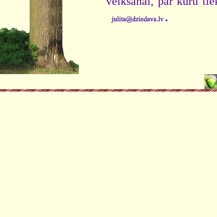
veikšanai, par kuru ti
.