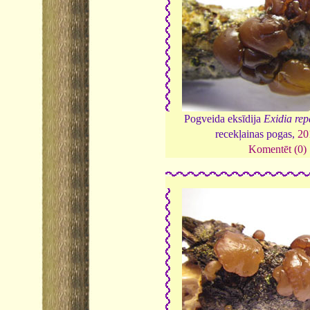
Pogveida eksīdija
Exidia re
recekļainas pogas,
20
Komentēt (0)