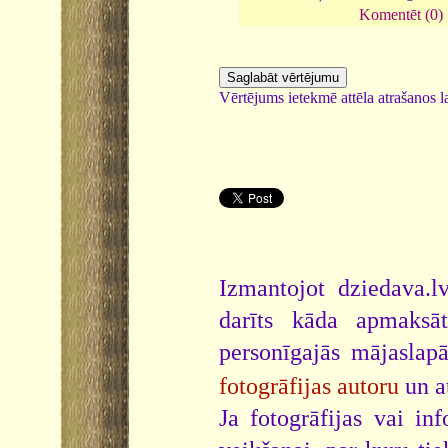
Komentēt (0)
Vērtējums ietekmē attēla atrašanos la
Izmantojot dziedava.lv
darīts kāda apmaksāt
personīgajās mājaslap
fotogrāfijas autoru
un a
Ja fotogrāfijas vai i