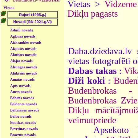
Daba.dziedava.lv
VEIDOTĀJI
Vietas >
Vidzeme
Vietas
Dikļu pagasts
Ādažu novads
Aglonas novads
Aizkraukles novads
Daba.dziedava.lv 
Aizputes novads
Aknīstes novads
vietas fotografēti o
Alojas novads
Alsungas novads
Dabas takas
:
Vik
Alūksnes novads
Diži koki
:
Budenb
Amatas novads
Apes novads
Budenbrokas -
Auces novads
Budenbrokas Zvie
Babītes novads
Baldones novads
Dikļu mācītājmui
Baltinavas novads
Balvu novads
veimutpriede
Bauskas novads
Apsekoto
Beverīnas novads
Brocēnu novads