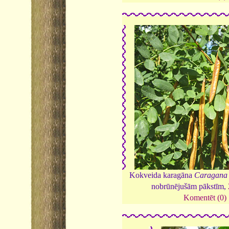
Kokveida karagāna
Caragana 
nobrūnējušām pākstīm,
Komentēt (0)