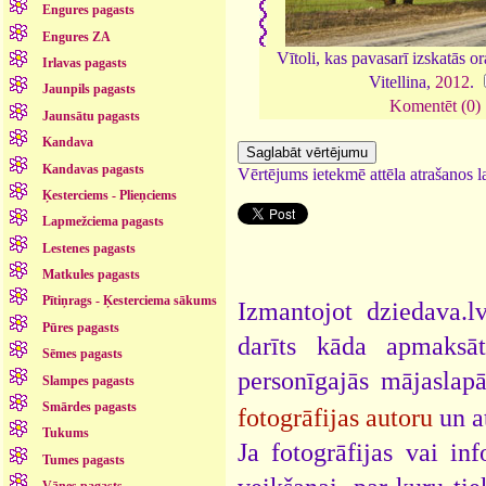
Engures pagasts
Engures ZA
Vītoli, kas pavasarī izskatās or
Irlavas pagasts
Vitellina,
2012
.
Jaunpils pagasts
Komentēt (0)
Jaunsātu pagasts
Kandava
Kandavas pagasts
Vērtējums ietekmē attēla atrašanos la
Ķesterciems - Plieņciems
Lapmežciema pagasts
Lestenes pagasts
Matkules pagasts
Pītiņrags - Ķesterciema sākums
Izmantojot dziedava.lv
Pūres pagasts
darīts kāda apmaksāt
Sēmes pagasts
personīgajās mājaslap
Slampes pagasts
Smārdes pagasts
fotogrāfijas autoru
un a
Tukums
Ja fotogrāfijas vai i
Tumes pagasts