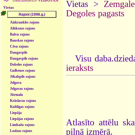
Daba.dziedava.lv
VEIDOTĀJI
Vietas >
Zemgale
Vietas
Degoles pagasts
Aizkraukles rajons
Alūksnes rajons
Balvu rajons
Bauskas rajons
Cēsu rajons
Daugavpils
Visu daba.dzieda
Daugavpils rajons
Dobeles rajons
ieraksts
Gulbenes rajons
Jēkabpils rajons
Jelgava
Jelgavas rajons
Jūrmala
Krāslavas rajons
Kuldīgas rajons
Liepāja
Liepājas rajons
Atlasīto attēlu sk
Limbažu rajons
pilnā izmērā.
Ludzas rajons