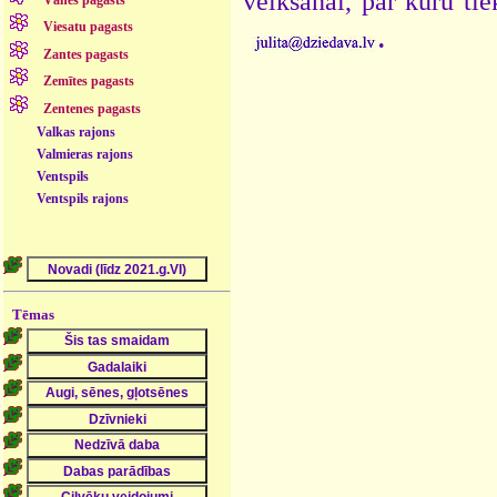
veikšanai, par kuru ti
Vānes pagasts
.
Viesatu pagasts
Zantes pagasts
Zemītes pagasts
Zentenes pagasts
Valkas rajons
Valmieras rajons
Ventspils
Ventspils rajons
Tēmas