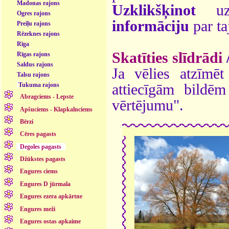
Madonas rajons
Uzklikšķinot
uz 
Ogres rajons
informāciju
par ta
Preiļu rajons
Rēzeknes rajons
Rīga
Skatīties slīdrādi
Rīgas rajons
Saldus rajons
Ja vēlies atzīmēt 
Talsu rajons
attiecīgām bildē
Tukuma rajons
Abragciems - Lepste
vērtējumu".
Apšuciems - Klapkalnciems
Bērzi
Cēres pagasts
Degoles pagasts
Džūkstes pagasts
Engures ciems
Engures D jūrmala
Engures ezera apkārtne
Engures meži
Engures ostas apkaime