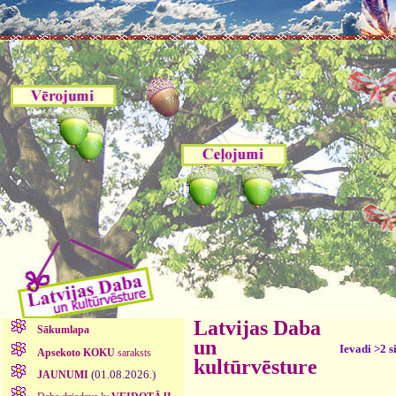
Latvijas Daba
Sākumlapa
un
Ievadi >2 s
Apsekoto KOKU
saraksts
kultūrvēsture
(01.08.2026.)
JAUNUMI