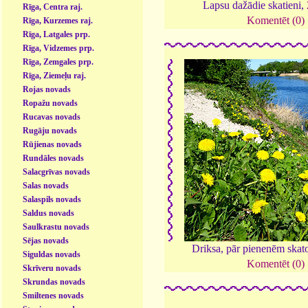
Lapsu dažādie skatieni,
Rīga, Centra raj.
Komentēt (0)
Rīga, Kurzemes raj.
Rīga, Latgales prp.
Rīga, Vidzemes prp.
Rīga, Zemgales prp.
Rīga, Ziemeļu raj.
Rojas novads
Ropažu novads
Rucavas novads
Rugāju novads
Rūjienas novads
Rundāles novads
Salacgrīvas novads
Salas novads
Salaspils novads
Saldus novads
Saulkrastu novads
Sējas novads
Driksa, pār pienenēm skat
Siguldas novads
Komentēt (0)
Skrīveru novads
Skrundas novads
Smiltenes novads