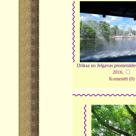
Driksa no Jelgavas promenādes
2016
.
Komentēt (0)