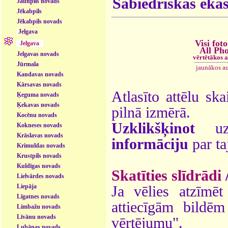
Sabiedriskās ēka
Jaunpils novads
Jēkabpils
Jēkabpils novads
Jelgava
Visi foto
Jelgava
All Ph
Jelgavas novads
vērtētākos 
Jūrmala
jaunākos a
Kandavas novads
Kārsavas novads
Atlasīto attēlu ska
Ķeguma novads
Ķekavas novads
pilnā izmērā.
Kocēnu novads
Uzklikšķinot
uz 
Kokneses novads
Krāslavas novads
informāciju
par ta
Krimuldas novads
Krustpils novads
Kuldīgas novads
Skatīties slīdrādi
Lielvārdes novads
Liepāja
Ja vēlies atzīmēt 
Līgatnes novads
attiecīgām bildē
Limbažu novads
Līvānu novads
vērtējumu".
Lubānas novads