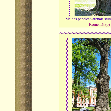
Melnās papeles varenais stu
Komentēt (0)