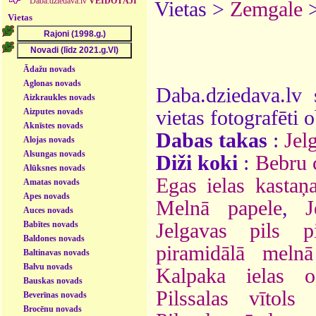
Daba.dziedava.lv
VEIDOTĀJI
Vietas >
Zemgale
Vietas
Ādažu novads
Aglonas novads
Daba.dziedava.lv 
Aizkraukles novads
Aizputes novads
vietas fotografēti o
Aknīstes novads
Dabas takas
:
Jel
Alojas novads
Alsungas novads
Diži koki
:
Bebru 
Alūksnes novads
Egas ielas kastaņ
Amatas novads
Apes novads
Melnā papele
,
J
Auces novads
Babītes novads
Jelgavas pils pi
Baldones novads
piramidālā meln
Baltinavas novads
Balvu novads
Kalpaka ielas o
Bauskas novads
Pilssalas vītols 
Beverīnas novads
Brocēnu novads