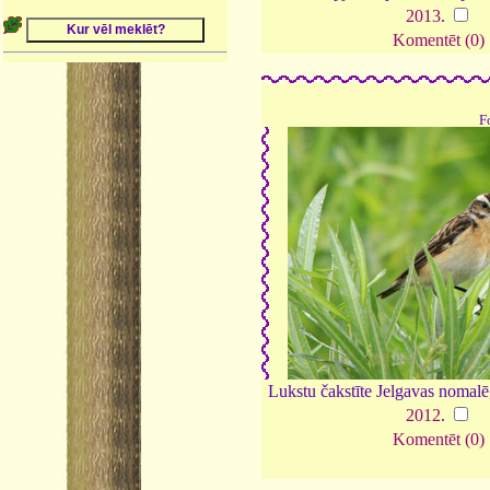
2013
.
Komentēt (0)
F
Lukstu čakstīte Jelgavas nomalē
2012
.
Komentēt (0)