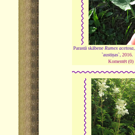
Parastā skābene
Rumex acetosa
`austiņas`,
2016
.
Komentēt (0)