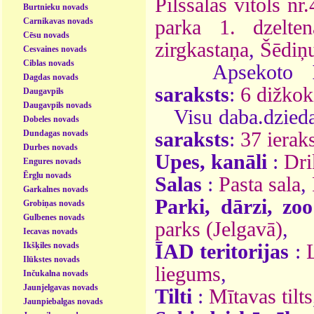
Pilssalas vītols nr.
Burtnieku novads
Carnikavas novads
parka 1. dzelten
Cēsu novads
zirgkastaņa
,
Šēdiņu
Cesvaines novads
Ciblas novads
Apsekoto
Dagdas novads
saraksts
:
6 dižkok
Daugavpils
Daugavpils novads
Visu daba.dzieda
Dobeles novads
Dundagas novads
saraksts
:
37 ieraks
Durbes novads
Upes, kanāli
:
Dri
Engures novads
Ērgļu novads
Salas
:
Pasta sala
,
Garkalnes novads
Parki, dārzi, zoo
Grobiņas novads
Gulbenes novads
parks (Jelgavā)
,
Iecavas novads
Ikšķiles novads
ĪAD teritorijas
:
Ilūkstes novads
liegums
,
Inčukalna novads
Jaunjelgavas novads
Tilti
:
Mītavas tilts
Jaunpiebalgas novads