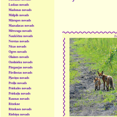
Ludzas novads
Madonas novads
Mālpils novads
Mārupes novads
Mazsalacas novads
Mērsraga novads
Naukšēnu novads
F
Neretas novads
Nīcas novads
Ogres novads
Olaines novads
Ozolnieku novads
Pārgaujas novads
Pāvilostas novads
Pļaviņu novads
Preiļu novads
Priekules novads
Priekuļu novads
Raunas novads
Rēzekne
Rēzeknes novads
Riebiņu novads