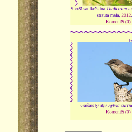
Spožā saulkrēsliņa
Thalictrum l
strauta malā,
2012
Komentēt (0)
F
Gaišais ķauķis
Sylvia curru
Komentēt (0)