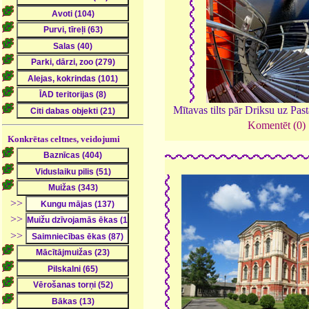
Mītavas tilts pār Driksu uz Past
Komentēt (0)
Konkrētas celtnes, veidojumi
>>
>>
>>