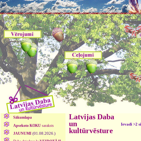
Latvijas Daba
Sākumlapa
un
Ievadi >2 s
Apsekoto KOKU
saraksts
kultūrvēsture
(01.08.2026.)
JAUNUMI