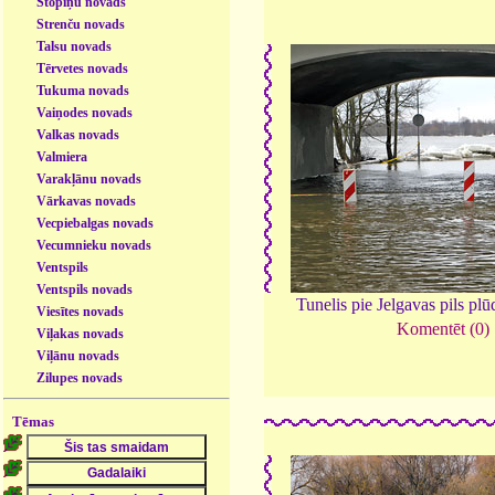
Stopiņu novads
Strenču novads
Talsu novads
Tērvetes novads
Tukuma novads
Vaiņodes novads
Valkas novads
Valmiera
Varakļānu novads
Vārkavas novads
Vecpiebalgas novads
Vecumnieku novads
Ventspils
Ventspils novads
Tunelis pie Jelgavas pils pl
Viesītes novads
Komentēt (0)
Viļakas novads
Viļānu novads
Zilupes novads
Tēmas