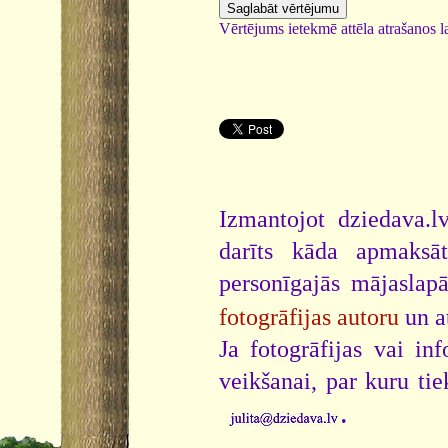
Vērtējums ietekmē attēla atrašanos la
Izmantojot dziedava.lv
darīts kāda apmaksāt
personīgajās mājaslap
fotogrāfijas autoru
un a
Ja fotogrāfijas vai i
veikšanai, par kuru ti
.