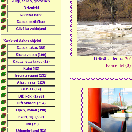
Konkrēti dabas objekti
Driksā iet ledus,
201
Komentēt (0)