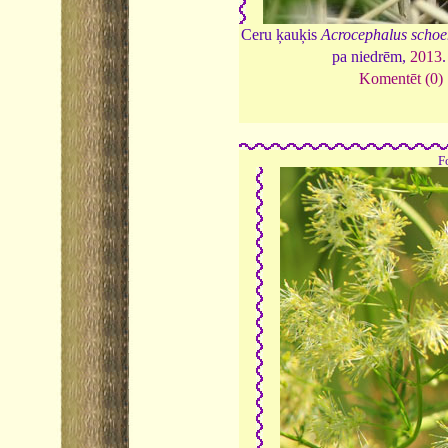
Ceru ķauķis
Acrocephalus scho
pa niedrēm,
2013
Komentēt (0)
F