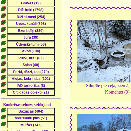
Silupīte pie ceļa, ziemā,
Komentēt (0)
Konkrētas celtnes, veidojumi