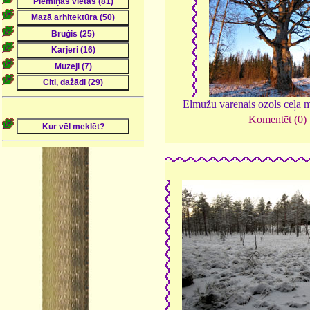
Elmužu varenais ozols ceļa 
Komentēt (0)