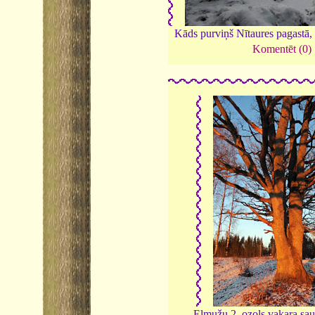
Kāds purviņš Nītaures pagastā,
Komentēt (0)
Elmužu 2. ozols vakara sau