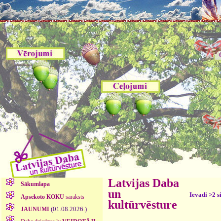
Latvijas Daba
Sākumlapa
un
Ievadi >2 s
Apsekoto KOKU
saraksts
kultūrvēsture
(01.08.2026.)
JAUNUMI