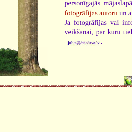
personīgajās mājaslap
fotogrāfijas autoru
un a
Ja fotogrāfijas vai i
veikšanai, par kuru ti
.