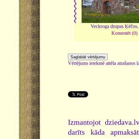
Veckroga drupas Ķēčos
Komentēt (0)
Vērtējums ietekmē attēla atrašanos la
Izmantojot dziedava.lv
darīts kāda apmaksāt