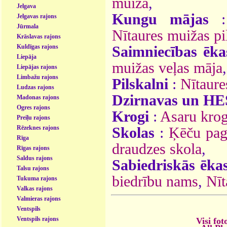
muiža
,
Jelgava
Kungu mājas
Jelgavas rajons
Jūrmala
Nītaures muižas pi
Krāslavas rajons
Kuldīgas rajons
Saimniecības ēka
Liepāja
muižas veļas māja
,
Liepājas rajons
Limbažu rajons
Pilskalni
:
Nītaure
Ludzas rajons
Dzirnavas un HE
Madonas rajons
Ogres rajons
Krogi
:
Asaru kro
Preiļu rajons
Rēzeknes rajons
Skolas
:
Ķēču pag
Rīga
draudzes skola
,
Rīgas rajons
Saldus rajons
Sabiedriskās ēka
Talsu rajons
biedrību nams
,
Nīt
Tukuma rajons
Valkas rajons
Valmieras rajons
Ventspils
Ventspils rajons
Visi fot