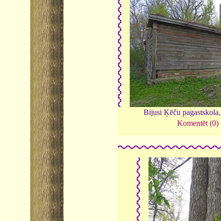
Bijusi Ķēču pagastskola
Komentēt (0)