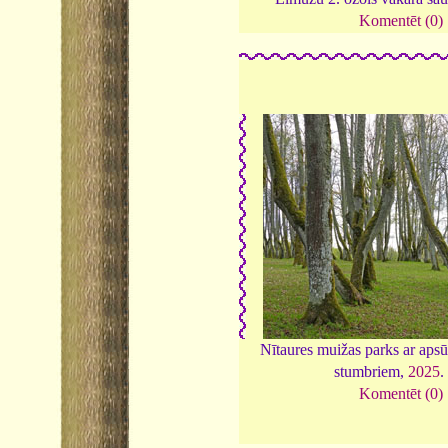
Komentēt (0)
Nītaures muižas parks ar aps
stumbriem,
2025
.
Komentēt (0)