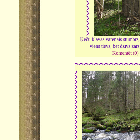
Ķēču kļavas varenais stumbrs, 
viens tievs, bet dzīvs zar
Komentēt (0)