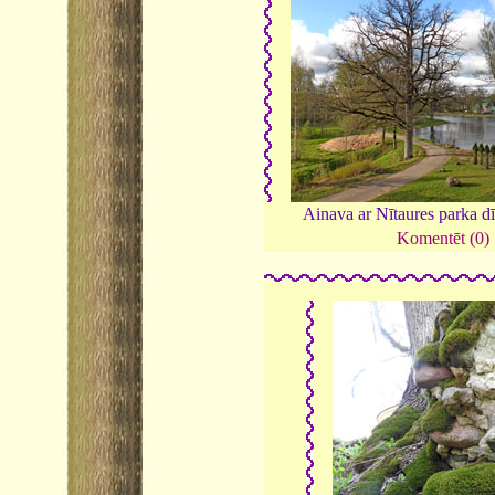
Ainava ar Nītaures parka d
Komentēt (0)