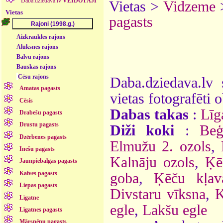
Daba.dziedava.lv
VEIDOTĀJI
Vietas >
Vidzeme
Vietas
pagasts
Aizkraukles rajons
Alūksnes rajons
Balvu rajons
Bauskas rajons
Cēsu rajons
Daba.dziedava.lv 
Amatas pagasts
vietas fotografēti o
Cēsis
Dabas takas
:
Līg
Drabešu pagasts
Drustu pagasts
Diži koki
:
Beģ
Dzērbenes pagasts
Elmužu 2. ozols
,
Inešu pagasts
Kalnāju ozols
,
Ķē
Jaunpiebalgas pagasts
Kaives pagasts
goba
,
Ķēču kļav
Liepas pagasts
Divstaru vīksna
,
K
Līgatne
egle
,
Lakšu egle
Līgatnes pagasts
Mārsnēnu pagasts