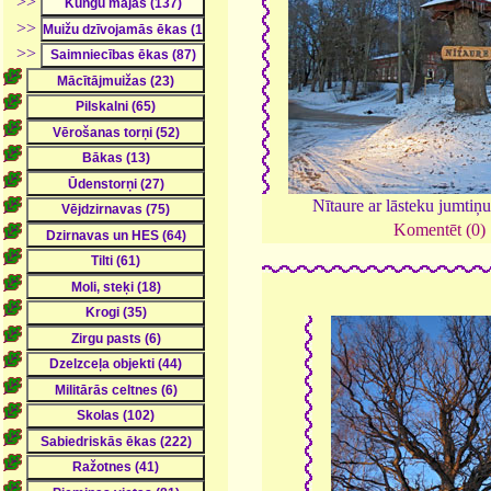
>>
>>
>>
Nītaure ar lāsteku jumtiņ
Komentēt (0)