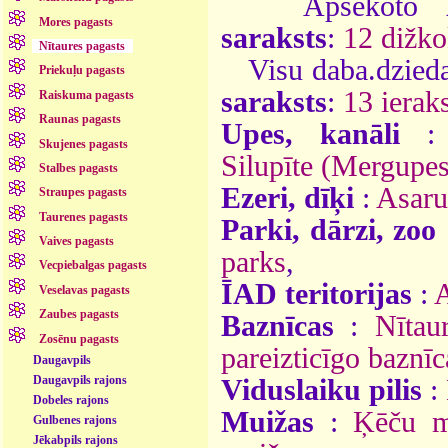
Apsekoto
Mores pagasts
saraksts
:
12 dižko
Nītaures pagasts
Visu daba.dzieda
Priekuļu pagasts
saraksts
:
13 ieraks
Raiskuma pagasts
Raunas pagasts
Upes, kanāli
Skujenes pagasts
Silupīte (Mergupes
Stalbes pagasts
Ezeri, dīķi
:
Asaru
Straupes pagasts
Taurenes pagasts
Parki, dārzi, zoo
Vaives pagasts
parks
,
Vecpiebalgas pagasts
ĪAD teritorijas
:
A
Veselavas pagasts
Zaubes pagasts
Baznīcas
:
Nītau
Zosēnu pagasts
pareizticīgo baznīc
Daugavpils
Daugavpils rajons
Viduslaiku pilis
:
Dobeles rajons
Muižas
:
Ķēču m
Gulbenes rajons
Jēkabpils rajons