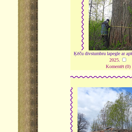
Ķēču divstumbru lapegle ar ap
2025
.
Komentēt (0)