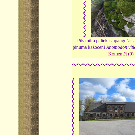
Pils mūra paliekas apaugušas a
pinuma kažoceni
Anomodon viti
Komentēt (0)