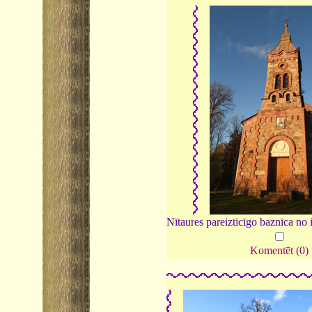
Nītaures pareizticīgo baznīca no 
Komentēt (0)