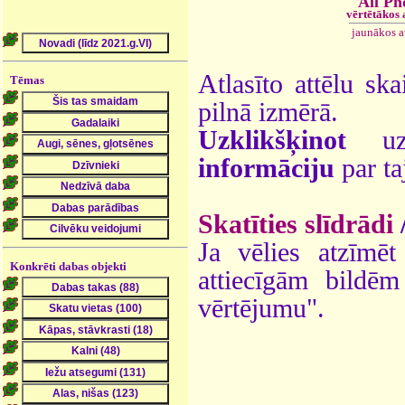
All Ph
vērtētākos
jaunākos 
Atlasīto attēlu ska
Tēmas
pilnā izmērā.
Uzklikšķinot
uz 
informāciju
par ta
Skatīties slīdrādi
Ja vēlies atzīmēt 
Konkrēti dabas objekti
attiecīgām bildē
vērtējumu".