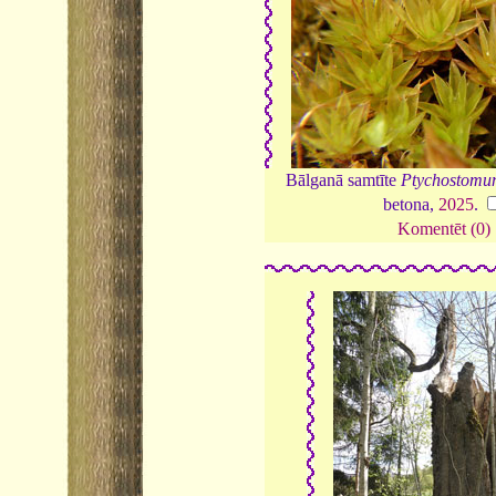
Bālganā samtīte
Ptychostomum
betona,
2025
.
Komentēt (0)