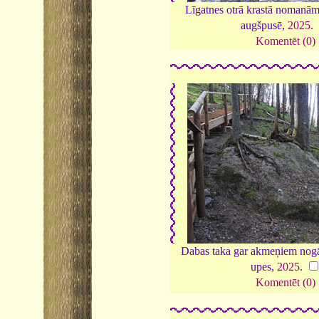
Līgatnes otrā krastā nomanām
augšpusē,
2025
.
Komentēt (0)
Dabas taka gar akmeņiem nogā
upes,
2025
.
Komentēt (0)