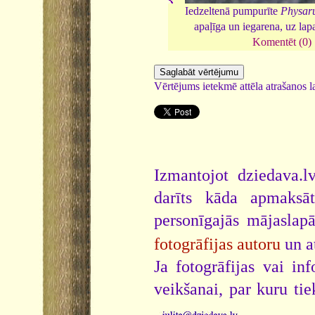
Iedzeltenā pumpurīte
Physar
apaļīga un iegarena, uz lap
Komentēt (0)
Vērtējums ietekmē attēla atrašanos la
Izmantojot dziedava.lv
darīts kāda apmaksāt
personīgajās mājaslap
fotogrāfijas autoru
un a
Ja fotogrāfijas vai i
veikšanai, par kuru ti
.