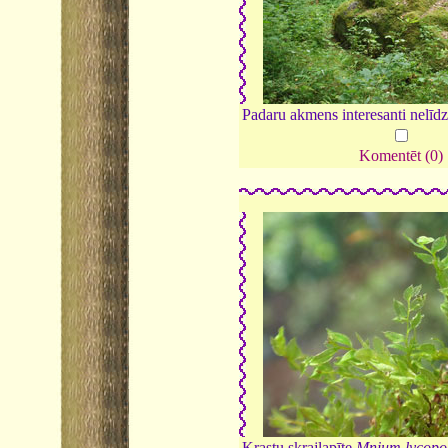
Padaru akmens interesanti nelīd
Komentēt (0)
Krastu skrajlapīte
Mnium lycopo