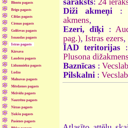
saraksts
:
24 ieraks
Blontu pagasts
Diži akmeņi
Brigu pagasts
Ciblas pagasts
akmens
,
Cirmas pagasts
Ezeri, dīķi
:
Aud
Goliševas pagasts
pag.)
,
Istras ezers
,
Isnaudas pagasts
Istras pagasts
ĪAD teritorijas
Kārsava
Plusona dižakmens
Lauderu pagasts
Baznīcas
:
Vecslab
Līdumnieku pagasts
Pilskalni
:
Vecslab
Ludza
Malnavas pagasts
Mērdzenes pagasts
Mežvidu pagasts
Nautrēnu pagasts
Nirzas pagasts
Ņukšu pagasts
Pasienes pagasts
Atlasīto attēlu ska
Pildas pagasts