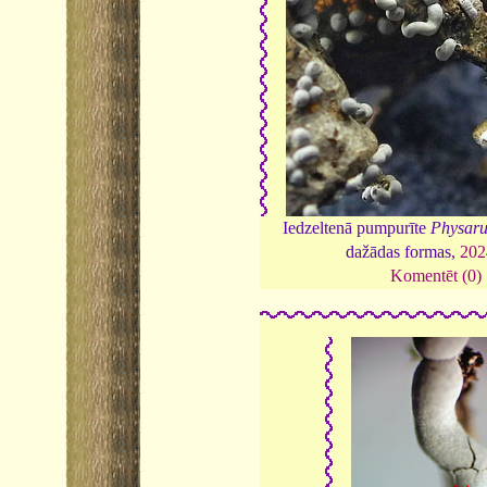
Iedzeltenā pumpurīte
Physar
dažādas formas,
202
Komentēt (0)