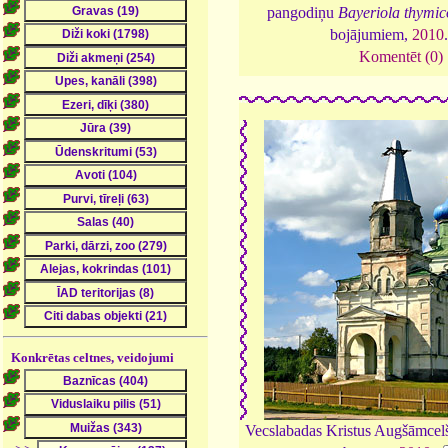
pangodiņu
Bayeriola thymic
bojājumiem,
2010
Komentēt (0)
Konkrētas celtnes, veidojumi
Vecslabadas Kristus Augšāmcelš