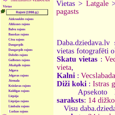
Daba.dziedava.lv
VEIDOTĀJI
Vietas >
Latgale
Vietas
pagasts
Aizkraukles rajons
Alūksnes rajons
Balvu rajons
Bauskas rajons
Cēsu rajons
Daba.dziedava.lv 
Daugavpils
vietas fotografēti o
Daugavpils rajons
Dobeles rajons
Skatu vietas
:
Vec
Gulbenes rajons
vieta
,
Jēkabpils rajons
Jelgava
Kalni
:
Vecslabada
Jelgavas rajons
Jūrmala
Diži koki
:
Istras 
Krāslavas rajons
Apsekoto
Kuldīgas rajons
Liepāja
saraksts
:
14 dižko
Liepājas rajons
Visu daba.dzieda
Limbažu rajons
Ludzas rajons