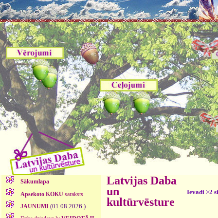
Latvijas Daba
Sākumlapa
un
Ievadi >2 s
Apsekoto KOKU
saraksts
kultūrvēsture
(01.08.2026.)
JAUNUMI