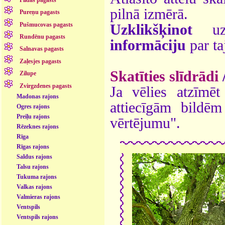
pilnā izmērā.
Pureņu pagasts
Pušmucovas pagasts
Uzklikšķinot
uz 
Rundēnu pagasts
informāciju
par ta
Salnavas pagasts
Zaļesjes pagasts
Skatīties slīdrādi
Zilupe
Zvirgzdenes pagasts
Ja vēlies atzīmēt 
Madonas rajons
attiecīgām bildē
Ogres rajons
Preiļu rajons
vērtējumu".
Rēzeknes rajons
Rīga
Rīgas rajons
Saldus rajons
Talsu rajons
Tukuma rajons
Valkas rajons
Valmieras rajons
Ventspils
Ventspils rajons