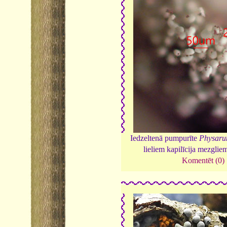
Iedzeltenā pumpurīte
Physaru
lieliem kapilīcija mezglie
Komentēt (0)