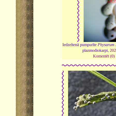
Iedzeltenā pumpurīte
Physarum 
plazmodiokarpi,
202
Komentēt (0)