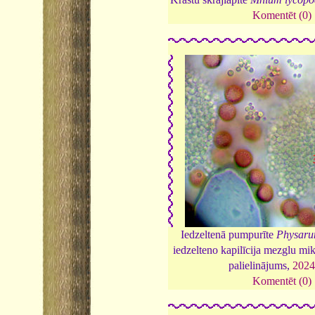
Komentēt (0)
Iedzeltenā pumpurīte
Physaru
iedzelteno kapilīcija mezglu mi
palielinājums,
202
Komentēt (0)