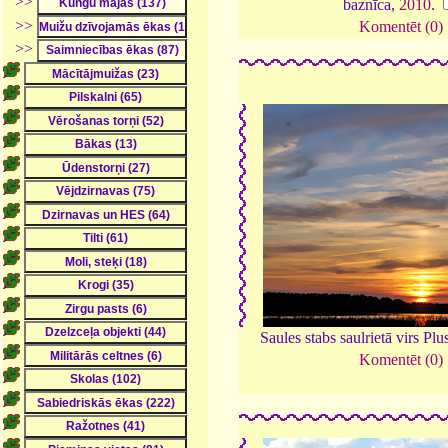
>>
baznīca,
2010
.
>>
Komentēt (0)
>>
Saules stabs saulrietā virs Pl
Komentēt (0)