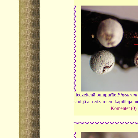
Iedzeltenā pumpurīte
Physarum
stadijā ar redzamiem kapilīcija 
Komentēt (0)