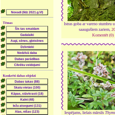
Tēmas
Istras goba ar vareno stumbru u
saaugušiem zariem,
2
Komentēt (0)
Konkrēti dabas objekti
Iespējams, lielais mārsils
Thymu