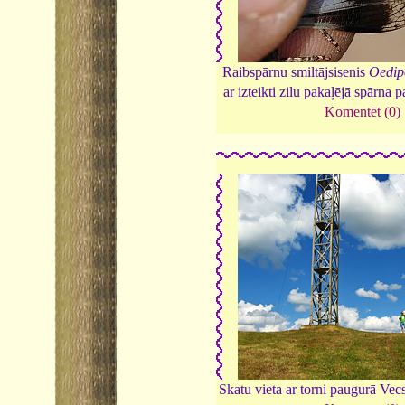
Raibspārnu smiltājsisenis
Oedip
ar izteikti zilu pakaļējā spārna 
Komentēt (0)
Skatu vieta ar torni paugurā Ve