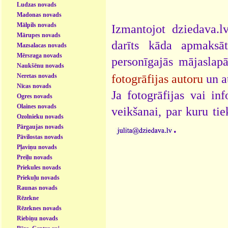
Ludzas novads
Madonas novads
Mālpils novads
Izmantojot dziedava.lv
Mārupes novads
darīts kāda apmaksāt
Mazsalacas novads
Mērsraga novads
personīgajās mājaslap
Naukšēnu novads
Neretas novads
fotogrāfijas autoru
un a
Nīcas novads
Ja fotogrāfijas vai i
Ogres novads
Olaines novads
veikšanai, par kuru ti
Ozolnieku novads
.
Pārgaujas novads
Pāvilostas novads
Pļaviņu novads
Preiļu novads
Priekules novads
Priekuļu novads
Raunas novads
Rēzekne
Rēzeknes novads
Riebiņu novads