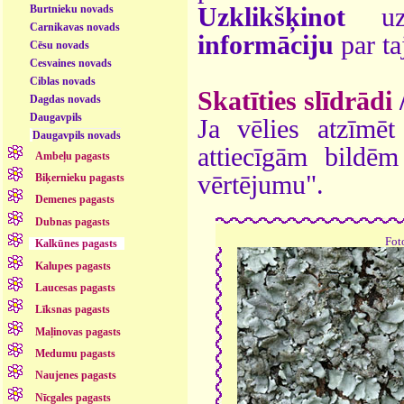
Burtnieku novads
Uzklikšķinot
uz 
Carnikavas novads
informāciju
par ta
Cēsu novads
Cesvaines novads
Ciblas novads
Skatīties slīdrādi
Dagdas novads
Daugavpils
Ja vēlies atzīmēt 
Daugavpils novads
attiecīgām bildē
Ambeļu pagasts
vērtējumu".
Biķernieku pagasts
Demenes pagasts
Dubnas pagasts
Fot
Kalkūnes pagasts
Kalupes pagasts
Laucesas pagasts
Līksnas pagasts
Maļinovas pagasts
Medumu pagasts
Naujenes pagasts
Nīcgales pagasts