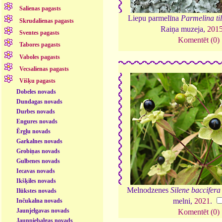
Salienas pagasts
Liepu parmelīna
Parmelina ti
Skrudalienas pagasts
Raiņa muzeja,
201
Sventes pagasts
Komentēt (0)
Tabores pagasts
Vaboles pagasts
Vecsalienas pagasts
Višķu pagasts
Dobeles novads
Dundagas novads
Durbes novads
Engures novads
Ērgļu novads
Garkalnes novads
Grobiņas novads
Gulbenes novads
Iecavas novads
Ikšķiles novads
Melnodzenes
Silene baccifera
Ilūkstes novads
melni,
2021
.
Inčukalna novads
Jaunjelgavas novads
Komentēt (0)
Jaunpiebalgas novads