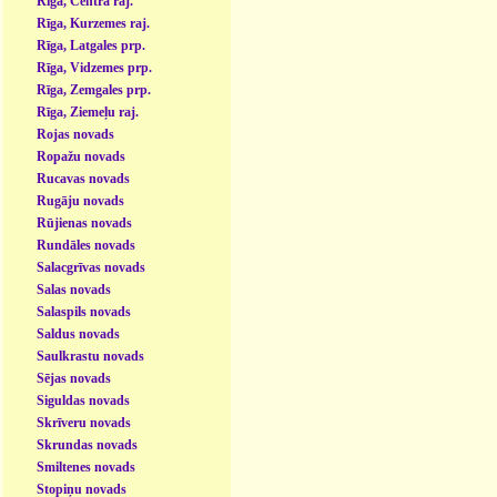
Rīga, Centra raj.
Rīga, Kurzemes raj.
Rīga, Latgales prp.
Rīga, Vidzemes prp.
Rīga, Zemgales prp.
Rīga, Ziemeļu raj.
Rojas novads
Ropažu novads
Rucavas novads
Rugāju novads
Rūjienas novads
Rundāles novads
Salacgrīvas novads
Salas novads
Salaspils novads
Saldus novads
Saulkrastu novads
Sējas novads
Siguldas novads
Skrīveru novads
Skrundas novads
Smiltenes novads
Stopiņu novads