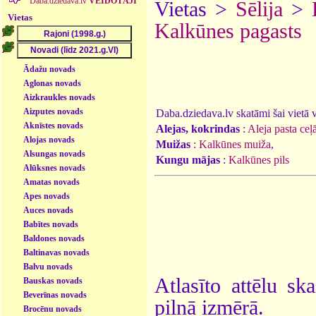
Daba.dziedava.lv
VEIDOTĀJI
Vietas >
Sēlija
>
Vietas
Kalkūnes pagasts
Ādažu novads
Aglonas novads
Aizkraukles novads
Aizputes novads
Daba.dziedava.lv skatāmi šai vietā va
Aknīstes novads
Alejas, kokrindas
:
Aleja pasta ce
Alojas novads
Muižas
:
Kalkūnes muiža
,
Alsungas novads
Kungu mājas
:
Kalkūnes pils
Alūksnes novads
Amatas novads
Apes novads
Auces novads
Babītes novads
Baldones novads
Baltinavas novads
Balvu novads
Atlasīto attēlu sk
Bauskas novads
Beverīnas novads
pilnā izmērā.
Brocēnu novads