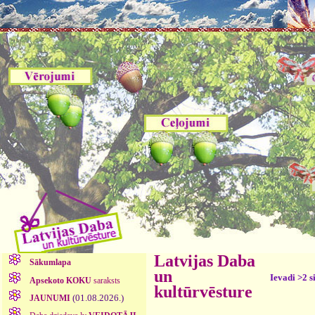
Latvijas Daba
Sākumlapa
un
Ievadi >2 s
Apsekoto KOKU
saraksts
kultūrvēsture
(01.08.2026.)
JAUNUMI