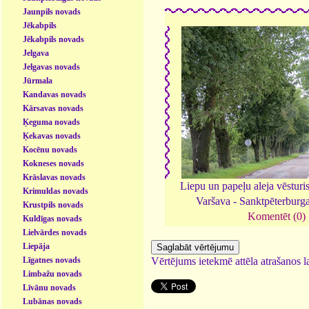
Jaunpils novads
Jēkabpils
Jēkabpils novads
Jelgava
Jelgavas novads
Jūrmala
Kandavas novads
Kārsavas novads
Ķeguma novads
Ķekavas novads
Kocēnu novads
Kokneses novads
Krāslavas novads
Liepu un papeļu aleja vēsturis
Krimuldas novads
Varšava - Sanktpēterburg
Krustpils novads
Komentēt (0)
Kuldīgas novads
Lielvārdes novads
Liepāja
Līgatnes novads
Vērtējums ietekmē attēla atrašanos la
Limbažu novads
Līvānu novads
Lubānas novads