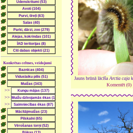
Konkrētas celtnes, veidojumi
Jauns brūnā lācīša
Arctia caja
k
Komentēt (0)
>>
>>
>>