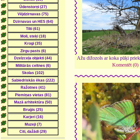
Ažu dižozols ar koka pūķi prie
Komentēt (0)