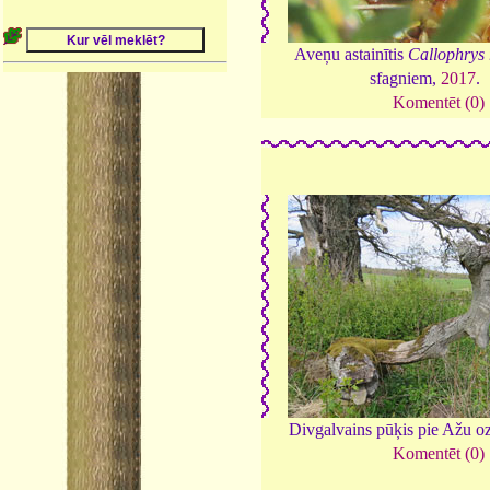
Aveņu astainītis
Callophrys 
sfagniem,
2017
.
Komentēt (0)
Divgalvains pūķis pie Ažu o
Komentēt (0)