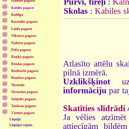
Purvi, tīreļi
:
Kaln
Īvandes pagasts
Kabiles pagasts
Skolas
:
Kabiles s
Kuldīga
Kurmāles pagasts
Laidu pagasts
Nīkrāces pagasts
Padures pagasts
Pelču pagasts
Raņķu pagasts
Atlasīto attēlu ska
Rendas pagasts
pilnā izmērā.
Rudbāržu pagasts
Rumbas pagasts
Uzklikšķinot
uz 
Skrunda
informāciju
par ta
Skrundas pagasts
Snēpeles pagasts
Skatīties slīdrādi
Turlavas pagasts
Vārmes pagasts
Ja vēlies atzīmēt 
Liepāja
attiecīgām bildē
Liepājas rajons