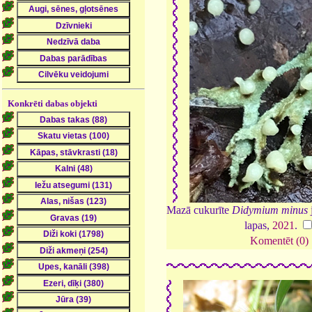
Konkrēti dabas objekti
Mazā cukurīte
Didymium minus
lapas,
2021
.
Komentēt (0)