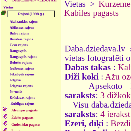
Daba.dziedava.lv
VEIDOTĀJI
Vietas >
Kurzeme
Vietas
Kabiles pagasts
Aizkraukles rajons
Alūksnes rajons
Balvu rajons
Bauskas rajons
Cēsu rajons
Daba.dziedava.lv 
Daugavpils
vietas fotografēti o
Daugavpils rajons
Dobeles rajons
Dabas takas
:
Kal
Gulbenes rajons
Diži koki
:
Ažu oz
Jēkabpils rajons
Jelgava
Apsekoto
Jelgavas rajons
Jūrmala
saraksts
:
3 dižkok
Krāslavas rajons
Visu daba.dzieda
Kuldīgas rajons
Alsungas pagasts
saraksts
:
4 ierakst
Ēdoles pagasts
Ezeri, dīķi
:
Bezdi
Gudenieku pagasts