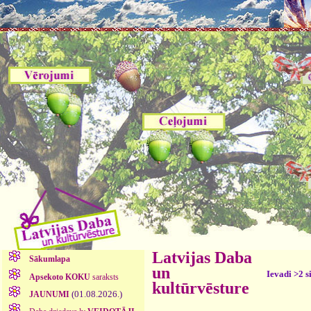
Latvijas Daba
Sākumlapa
un
Ievadi >2 s
Apsekoto KOKU
saraksts
kultūrvēsture
(01.08.2026.)
JAUNUMI