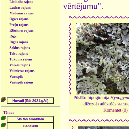
Limbažu rajons
vērtējumu".
Ludzas rajons
Madonas rajons
Ogres rajons
Preiļu rajons
Rēzeknes rajons
Rīga
Rīgas rajons
Saldus rajons
Talsu rajons
Tukuma rajons
Valkas rajons
Valmieras rajons
Ventspils
Ventspils rajons
Pūslīšu hipogimnija
Hypogymn
dižozola atlūzušās staras
Komentēt (0)
Tēmas