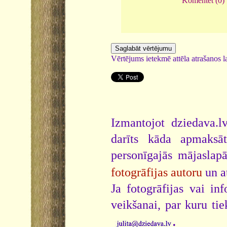
Komentēt (0)
Vērtējums ietekmē attēla atrašanos la
Izmantojot dziedava.lv
darīts kāda apmaksāt
personīgajās mājaslap
fotogrāfijas autoru
un a
Ja fotogrāfijas vai i
veikšanai, par kuru ti
.