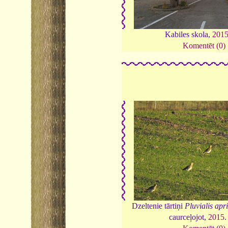
Kabiles skola,
201
Komentēt (0)
Dzeltenie tārtiņi
Pluvialis apr
caurceļojot,
2015