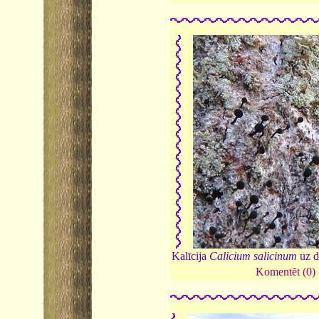
Kalīcija
Calicium salicinum
uz d
Komentēt (0)