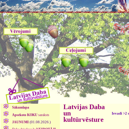
Latvijas Daba
Sākumlapa
un
Ievadi >2 
Apsekoto KOKU
saraksts
kultūrvēsture
(01.08.2026.)
JAUNUMI