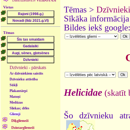
Daba.dziedava.lv
VEIDOTĀJI
Vietas
Tēmas >
Dzīvniek
Sīkāka informācija
Bildes iekš google
Tēmas
Dzīvnieki - pārskats
Ar dzīvniekiem saistīts
Dzīvnieku attīstība
Sūkļi
Helicidae
(skatīt
Plakantārpi
Matoņi
Medūzas
Sliekas; dēles
Šo dzīvnieku atr
Gliemji
Dīķgliemeži
Dzintargliemeži