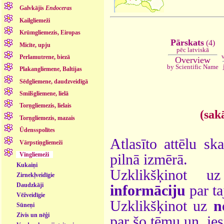
Galvkājis
Endoceras
Kailgliemeži
Krūmgliemezis, Eiropas
Pārskats
(4)
Micīte, upju
pēc latviskā
Perlamutrene, biezā
Overview
by Scientific Name
Plakangliemene, Baltijas
Sēdgliemene, daudzveidīgā
Smilšgliemene, lielā
Torņgliemezis, lielais
(sak
Torņgliemezis, mazais
Ūdensspolītes
Atlasīto attēlu sk
Vārpstiņgliemeži
Vīngliemeži
pilnā izmērā.
Kukaiņi
Uzklikšķinot 
Zirnekļveidīgie
Daudzkāji
informāciju
par ta
Vēžveidīgie
Uzklikšķinot uz
n
Sūneņi
Zivis un nēģi
par šo tēmu un, ie