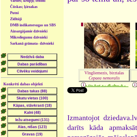
Vardes; krupji; tritoni
Čūskas; ķirzakas
Putni
Zīdītāji
DMB indikatorsugas un SBS
- dzīvnieki
Aizsargājamie dzīvnieki
Mikroliegumu dzīvnieki
Sarkanā grāmata- dzīvnieki
Vīngliemezis, birztalas
Cepaea nemoralis
Konkrēti dabas objekti
Izmantojot dziedava.lv
darīts kāda apmaksāt