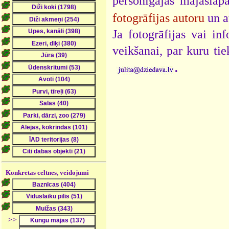
personīgajās mājaslap
fotogrāfijas autoru
un a
Ja fotogrāfijas vai i
veikšanai, par kuru ti
.
Konkrētas celtnes, veidojumi
>>