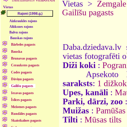
Daba.dziedava.lv
VEIDOTĀJI
Vietas >
Zemgale
Vietas
Gailīšu pagasts
Aizkraukles rajons
Alūksnes rajons
Balvu rajons
Bauskas rajons
Daba.dziedava.lv 
Bārbeles pagasts
Bauska
vietas fotografēti o
Brunavas pagasts
Diži koki
:
Pogran
Ceraukstes pagasts
Apsekoto
Codes pagasts
Dāviņu pagasts
saraksts
:
1 dižkok
Gailīšu pagasts
Upes, kanāli
:
Ma
Iecavas pagasts
Parki, dārzi, zoo
Īslīces pagasts
Mežotnes pagasts
Muižas
:
Pamūšas
Rundāles pagasts
Tilti
:
Mūsas tilts
Skaistkalnes pagasts