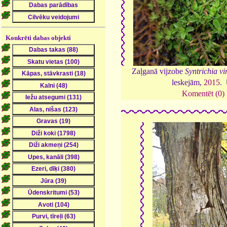
Konkrēti dabas objekti
Zaļganā vijzobe
Syntrichia vi
leskejām,
2015
.
Komentēt (0)