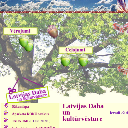
Latvijas Daba
Sākumlapa
un
Ievadi >2 s
Apsekoto KOKU
saraksts
kultūrvēsture
(01.08.2026.)
JAUNUMI