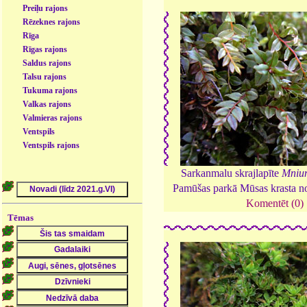
Preiļu rajons
Rēzeknes rajons
Rīga
Rīgas rajons
Saldus rajons
Talsu rajons
Tukuma rajons
Valkas rajons
Valmieras rajons
Ventspils
Ventspils rajons
Sarkanmalu skrajlapīte
Mniu
Pamūšas parkā Mūsas krasta n
Komentēt (0)
Tēmas