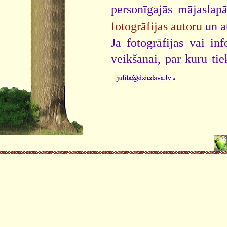
personīgajās mājaslap
fotogrāfijas autoru
un a
Ja fotogrāfijas vai i
veikšanai, par kuru ti
.