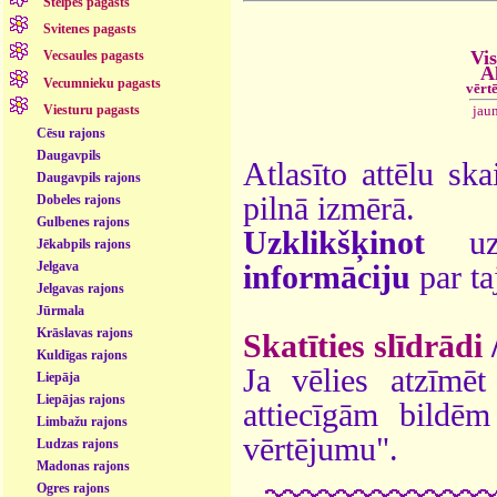
Stelpes pagasts
Svitenes pagasts
Vis
Vecsaules pagasts
A
Vecumnieku pagasts
vērt
jau
Viesturu pagasts
Cēsu rajons
Daugavpils
Atlasīto attēlu ska
Daugavpils rajons
pilnā izmērā.
Dobeles rajons
Gulbenes rajons
Uzklikšķinot
uz 
Jēkabpils rajons
Jelgava
informāciju
par ta
Jelgavas rajons
Jūrmala
Krāslavas rajons
Skatīties slīdrādi
Kuldīgas rajons
Ja vēlies atzīmēt 
Liepāja
Liepājas rajons
attiecīgām bildē
Limbažu rajons
vērtējumu".
Ludzas rajons
Madonas rajons
Ogres rajons