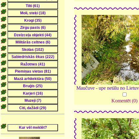
Maučuve - upe netālu no Lietuv
Komentēt (0)