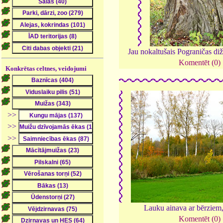
Jau nokaltušais Pograničas di
Komentēt (0)
Konkrētas celtnes, veidojumi
>>
>>
>>
Lauku ainava ar bērziem
Komentēt (0)