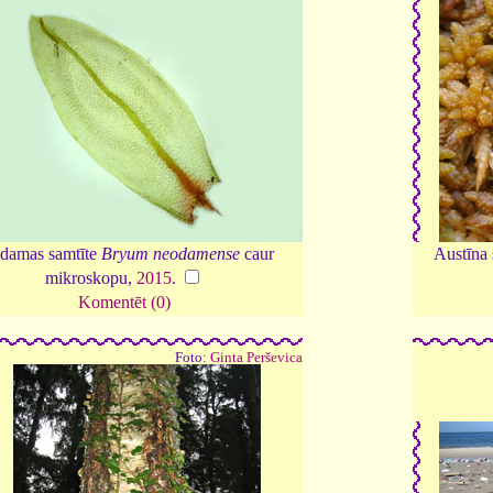
damas samtīte
Bryum neodamense
caur
Austīna
mikroskopu,
2015
.
Komentēt (0)
Foto:
Ginta Perševica