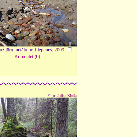
 uz jūru, netālu no Liepenes,
2009
.
Komentēt (0)
Foto:
Julita Kluša