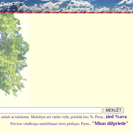
zied %ava
 atdali ar tukšumu. Meklējot arī vārda vidū, priekšā liec %. Piem.,
.
"Misas dižpriede"
Precīzu vārdkopu meklēšanai lieto pēdiņas. Piem.,