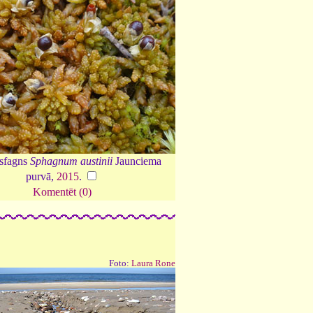
 sfagns
Sphagnum austinii
Jaunciema
purvā,
2015
.
Komentēt (0)
Foto:
Laura Rone