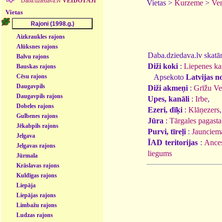
Daba.dziedava.lv
VEIDOTĀJI
Vietas >
Kurzeme
>
Ven
Vietas
Aizkraukles rajons
Alūksnes rajons
Daba.dziedava.lv skatāmi
Balvu rajons
Diži koki
:
Liepenes ka
Bauskas rajons
Apsekoto
Latvijas n
Cēsu rajons
Daugavpils
Diži akmeņi
:
Grīžu Ve
Daugavpils rajons
Upes, kanāli
:
Irbe
,
Dobeles rajons
Ezeri, dīķi
:
Klāņezers
Gulbenes rajons
Jūra
:
Tārgales pagasta
Jēkabpils rajons
Purvi, tīreļi
:
Jaunciem
Jelgava
ĪAD teritorijas
:
Ances
Jelgavas rajons
liegums
Jūrmala
Krāslavas rajons
Kuldīgas rajons
Liepāja
Liepājas rajons
Limbažu rajons
Ludzas rajons