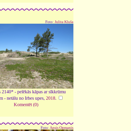
Foto:
Julita Kluša
 2140* - pelēkās kāpas ar sīkkrūmu
 - netālu no Irbes upes,
2018
.
Komentēt (0)
Foto:
Ansis Opmanis