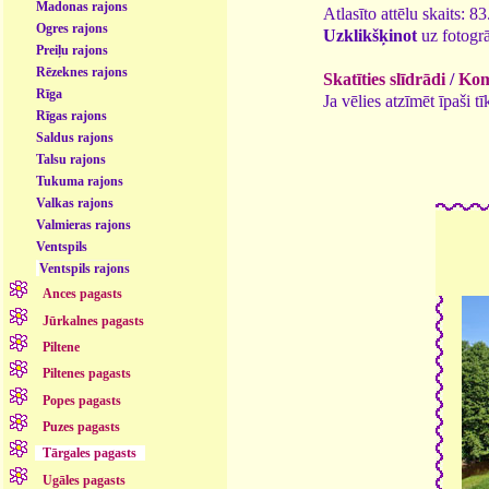
Madonas rajons
Atlasīto attēlu skaits: 8
Ogres rajons
Uzklikšķinot
uz fotogrā
Preiļu rajons
Rēzeknes rajons
Skatīties slīdrādi
/
Kome
Rīga
Ja vēlies atzīmēt īpaši 
Rīgas rajons
Saldus rajons
Talsu rajons
Tukuma rajons
Valkas rajons
Valmieras rajons
Ventspils
Ventspils rajons
Ances pagasts
Jūrkalnes pagasts
Piltene
Piltenes pagasts
Popes pagasts
Puzes pagasts
Tārgales pagasts
Ugāles pagasts