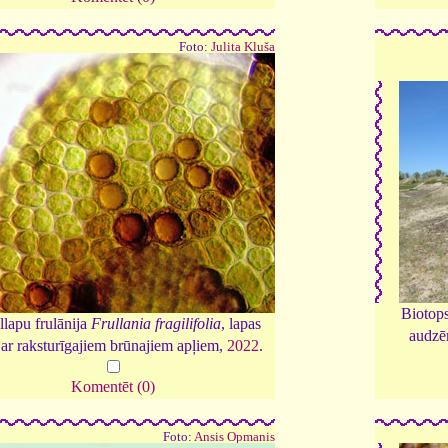
Foto:
Julita Kluša
Biotops
llapu frulānija
Frullania fragilifolia
, lapas
audzēm
 ar raksturīgajiem brūnajiem apļiem,
2022
.
Komentēt (0)
Foto:
Ansis Opmanis