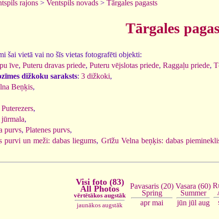
tspils rajons
>
Ventspils novads
>
Tārgales pagasts
Tārgales pagas
 šai vietā vai no šīs vietas fotografēti objekti:
pu īve
,
Puteru dravas priede
,
Puteru vējslotas priede
,
Raggaļu priede
,
T
ozīmes dižkoku saraksts
:
3 dižkoki
,
lna Beņķis
,
,
Puterezers
,
 jūrmala
,
a purvs
,
Platenes purvs
,
 purvi un meži: dabas liegums
,
Grīžu Velna beņķis: dabas pieminekli
Visi foto (83)
R
Vasara (60)
Pavasaris (20)
All Photos
Summer
Spring
vērtētākos augstāk
jūn
jūl
aug
apr
mai
jaunākos augstāk