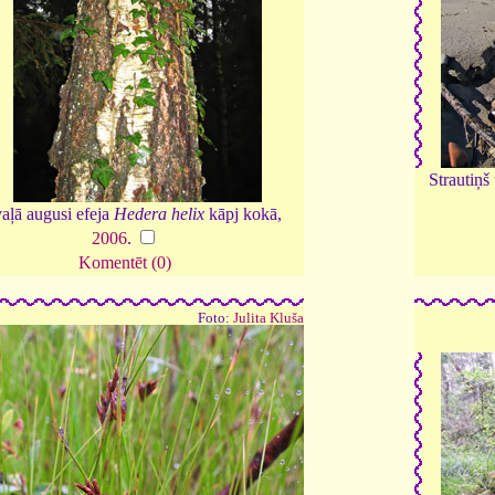
Strautiņš
aļā augusi efeja
Hedera helix
kāpj kokā,
2006
.
Komentēt (0)
Foto:
Julita Kluša