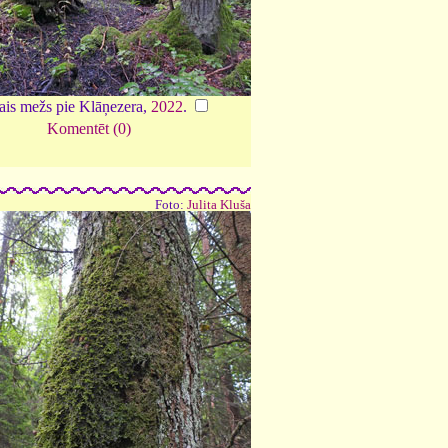
ais mežs pie Klāņezera,
2022
.
Komentēt (0)
Foto:
Julita Kluša