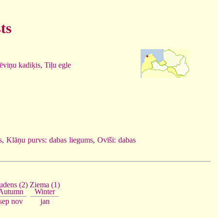
ts
ēviņu kadiķis
,
Tiļu egle
s
,
Klāņu purvs: dabas liegums
,
Ovīši: dabas
Ziema (1)
udens (2)
Winter
Autumn
jan
sep
nov