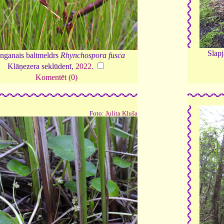
Slapj
nganais baltmeldrs
Rhynchospora fusca
Klāņezera seklūdenī,
2022
.
Komentēt (0)
Foto:
Julita Kluša