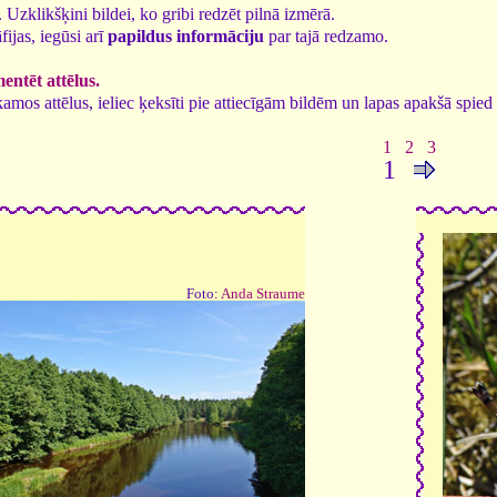
3. Uzklikšķini bildei, ko gribi redzēt pilnā izmērā.
fijas, iegūsi arī
papildus informāciju
par tajā redzamo.
ntēt attēlus.
tīkamos attēlus, ieliec ķeksīti pie attiecīgām bildēm un lapas apakšā spi
1
2
3
1
Foto:
Anda Straume