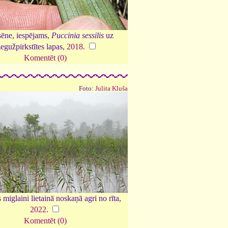
sēne, iespējams,
Puccinia sessilis
uz
egužpirkstītes lapas,
2018
.
Komentēt (0)
Foto:
Julita Kluša
 miglaini lietainā noskaņā agri no rīta,
2022
.
Komentēt (0)