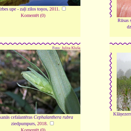
Irbes upe - zaļi zilos toņos,
2011
.
Komentēt (0)
Rūsas 
dz
Foto:
Julita Kluša
Klāņezers
kanās cefalantēras
Cephalanthera rubra
ziedpumpurs,
2018
.
Komentēt (0)