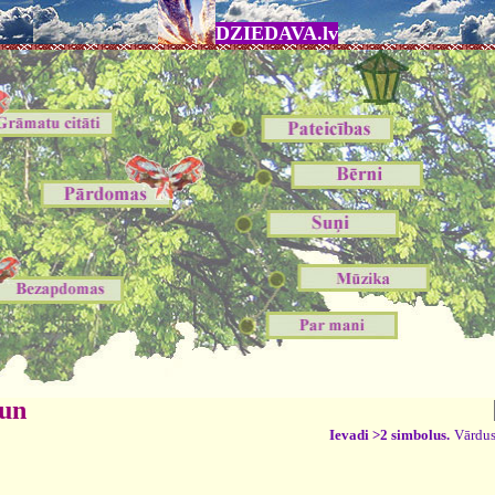
DZIEDAVA.lv
 un
Ievadi >2 simbolus.
Vārdus