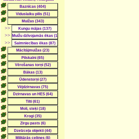
>>
>>
>>