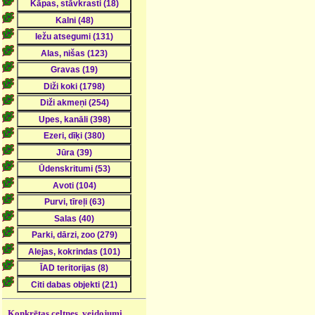
Konkrētas celtnes, veidojumi