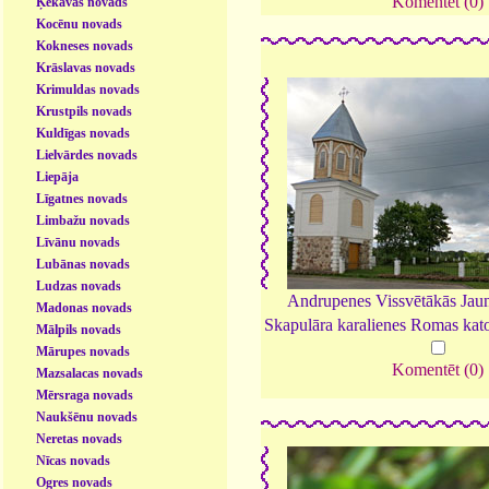
Komentēt (0)
Ķekavas novads
Kocēnu novads
Kokneses novads
Krāslavas novads
Krimuldas novads
Krustpils novads
Kuldīgas novads
Lielvārdes novads
Liepāja
Līgatnes novads
Limbažu novads
Līvānu novads
Lubānas novads
Ludzas novads
Andrupenes Vissvētākās Jaun
Madonas novads
Skapulāra karalienes Romas kat
Mālpils novads
Mārupes novads
Komentēt (0)
Mazsalacas novads
Mērsraga novads
Naukšēnu novads
Neretas novads
Nīcas novads
Ogres novads