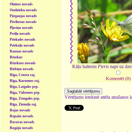
Olaines novads
Ozolnieku novads
Pārgaujas novads
Pāvilostas novads
Pļaviņu novads
Preiļu novads
Priekules novads
Priekuļu novads
Raunas novads
Rēzekne
Rēzeknes novads
Kāļu baltenis
Pieris napi
uz dzel
Riebiņu novads
Rīga, Centra raj.
Komentēt (0)
Rīga, Kurzemes raj.
Rīga, Latgales prp.
Rīga, Vidzemes prp.
Vērtējums ietekmē attēla atrašanos la
Rīga, Zemgales prp.
Rīga, Ziemeļu raj.
Rojas novads
Ropažu novads
Rucavas novads
Rugāju novads