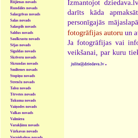
Izmantojot dziedava.lv
Rūjienas novads
Rundāles novads
darīts kāda apmaksāt
Salacgrīvas novads
Salas novads
personīgajās mājaslap
Salaspils novads
fotogrāfijas autoru
un a
Saldus novads
Saulkrastu novads
Ja fotogrāfijas vai i
Sējas novads
veikšanai, par kuru ti
Siguldas novads
Skrīveru novads
.
Skrundas novads
Smiltenes novads
Stopiņu novads
Strenču novads
Talsu novads
Tērvetes novads
Tukuma novads
Vaiņodes novads
Valkas novads
Valmiera
Varakļānu novads
Vārkavas novads
Vecpiebalgas novads