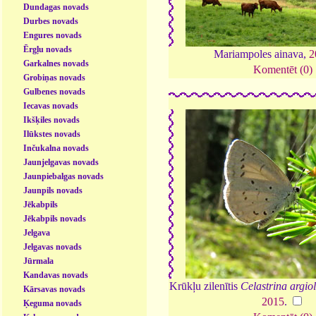
Dundagas novads
Durbes novads
Engures novads
Ērgļu novads
Mariampoles ainava,
2
Garkalnes novads
Komentēt (0)
Grobiņas novads
Gulbenes novads
Iecavas novads
Ikšķiles novads
Ilūkstes novads
Inčukalna novads
Jaunjelgavas novads
Jaunpiebalgas novads
Jaunpils novads
Jēkabpils
Jēkabpils novads
Jelgava
Jelgavas novads
Jūrmala
Kandavas novads
Krūkļu zilenītis
Celastrina argio
Kārsavas novads
2015
.
Ķeguma novads