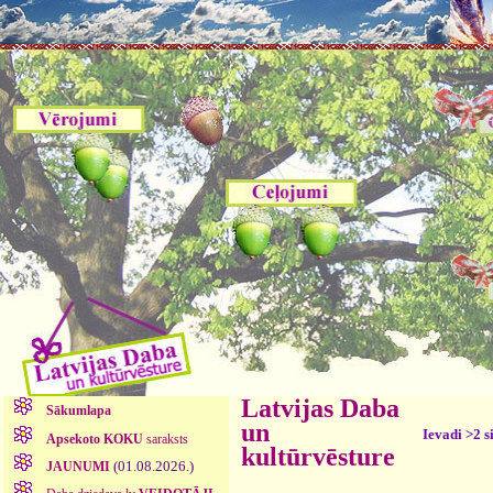
Latvijas Daba
Sākumlapa
un
Ievadi >2 s
Apsekoto KOKU
saraksts
kultūrvēsture
(01.08.2026.)
JAUNUMI