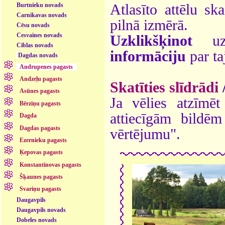
Burtnieku novads
Atlasīto attēlu sk
Carnikavas novads
pilnā izmērā.
Cēsu novads
Cesvaines novads
Uzklikšķinot
uz 
Ciblas novads
informāciju
par ta
Dagdas novads
Andrupenes pagasts
Andzeļu pagasts
Skatīties slīdrādi
Asūnes pagasts
Ja vēlies atzīmēt 
Bērziņu pagasts
attiecīgām bildē
Dagda
Dagdas pagasts
vērtējumu".
Ezernieku pagasts
Ķepovas pagasts
Konstantinovas pagasts
Šķaunes pagasts
Svariņu pagasts
Daugavpils
Daugavpils novads
Dobeles novads