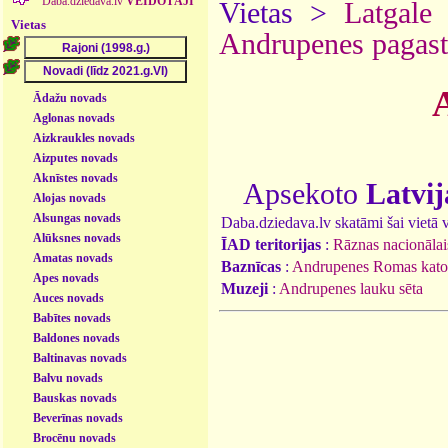
Daba.dziedava.lv
VEIDOTĀJI
Vietas >
Latgale
Vietas
Andrupenes pagast
Ādažu novads
Aglonas novads
Aizkraukles novads
Aizputes novads
Aknīstes novads
Apsekoto
Latvij
Alojas novads
Alsungas novads
Daba.dziedava.lv skatāmi šai vietā va
Alūksnes novads
ĪAD teritorijas
:
Rāznas nacionālai
Amatas novads
Baznīcas
:
Andrupenes Romas kato
Apes novads
Muzeji
:
Andrupenes lauku sēta
Auces novads
Babītes novads
Baldones novads
Baltinavas novads
Balvu novads
Bauskas novads
Beverīnas novads
Brocēnu novads